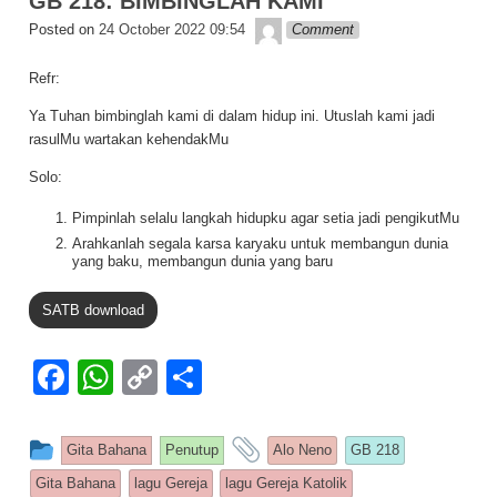
GB 218: BIMBINGLAH KAMI
Lapopp music
Posted on
24 October 2022 09:54
Comment
Refr:
Ya Tuhan bimbinglah kami di dalam hidup ini. Utuslah kami jadi
rasulMu wartakan kehendakMu
Solo:
Pimpinlah selalu langkah hidupku agar setia jadi pengikutMu
Arahkanlah segala karsa karyaku untuk membangun dunia
yang baku, membangun dunia yang baru
SATB download
F
W
C
S
a
h
o
h
c
at
p
ar
This entry was posted in
and tagged
Gita Bahana
Penutup
Alo Neno
GB 218
e
s
y
e
Gita Bahana
lagu Gereja
lagu Gereja Katolik