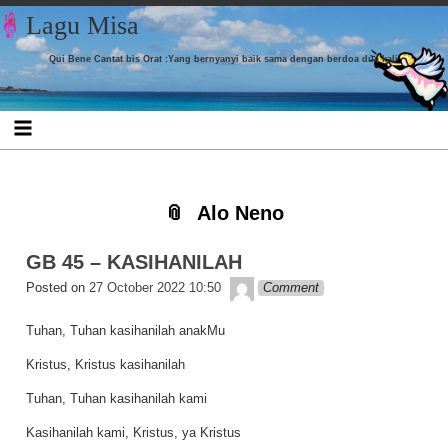
Skip to content
Skip to CUSTOM_HTML-7
Skip to CUSTOM_HTML-3
Skip to CATEGORIES-4
Skip to TAG_CLOUD-9
Skip to
Skip to
Skip to
Skip to
Lagu Misa
LISTCATEGORYPOSTSWIDGET-16
LISTCATEGORYPOSTSWIDGET-18
LISTCATEGORYPOSTSWIDGET-8
LISTCATEGORYPOSTSWIDGET-4
Qui Bene Cantat bis Orat :Yang bernyanyi baik sama dengan berdoa dua kali
Alo Neno
GB 45 – KASIHANILAH
Lapopp music
Posted on
27 October 2022 10:50
Comment
Tuhan, Tuhan kasihanilah anakMu
Kristus, Kristus kasihanilah
Tuhan, Tuhan kasihanilah kami
Kasihanilah kami, Kristus, ya Kristus