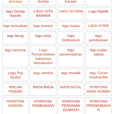
percaya
domba
bacaan
lagu Gereja
LAGU GITA
LAGU GLORIA
Lagu Katolik
Katolik
BAHANA
lagu kemuliaan
lagu komuni
lagu kudus
LAGU KYRIE
lagu liturgi
lagu misa
lagu
lagu
Ordinarium
pembukaan
lagu penutup
Lagu
lagu
lagu pujian
Penyembahan
persembahan
sabda
Sakramen
Mahakudus
Lagu Puji
lagu sambut
lagu tematik
lagu Tuhan
Syukur
Kasihanilah
MALAM
MASA BIASA
MASA NATAL
NYANYIAN
PASKAH
ANAK DOMBA
NYANYIAN
NYANYIAN
NYANYIAN
NYANYIAN
KOMUNI
PEMBUKAAN
PERAYAAN
PERSEMBAHA
EKARISTI
N