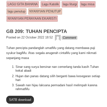
b
A
Li
LAGU GITA BAHANA
Lagu Katolik
lagu liturgi
lagu misa
o
p
n
lagu penutup
NYANYIAN PENUTUP
o
p
k
NYANYIAN PERAYAAN EKARISTI
k
GB 209: TUHAN PENCIPTA
Lapopp music
Posted on
22 October 2022 18:52
Comment
Tuhan pencipta pandanglah umatMu yang datang membawa puji
syukur bagiMu. Atas segala anugerah cintaMu yang kami nikmati
sepanjang masa
Sinar sang surya bersinar nan cemerlang tanda kasih Tuhan
kekal abadi
Hujan dan panas datang silih berganti bawa kesegaran setiap
hari
Sawah nan hijau laksana permadani hasil melimpah karena
rahmatMu
SATB download