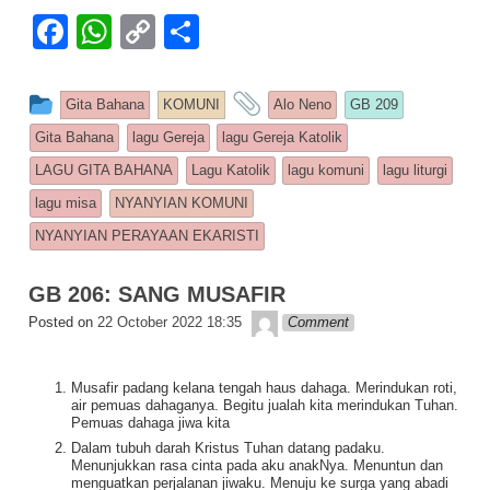
F
W
C
S
a
h
o
h
c
at
p
ar
This entry was posted in
and tagged
Gita Bahana
KOMUNI
Alo Neno
GB 209
e
s
y
e
Gita Bahana
lagu Gereja
lagu Gereja Katolik
b
A
Li
LAGU GITA BAHANA
Lagu Katolik
lagu komuni
lagu liturgi
o
p
n
lagu misa
NYANYIAN KOMUNI
o
p
k
NYANYIAN PERAYAAN EKARISTI
k
GB 206: SANG MUSAFIR
Lapopp music
Posted on
22 October 2022 18:35
Comment
Musafir padang kelana tengah haus dahaga. Merindukan roti,
air pemuas dahaganya. Begitu jualah kita merindukan Tuhan.
Pemuas dahaga jiwa kita
Dalam tubuh darah Kristus Tuhan datang padaku.
Menunjukkan rasa cinta pada aku anakNya. Menuntun dan
menguatkan perjalanan jiwaku. Menuju ke surga yang abadi