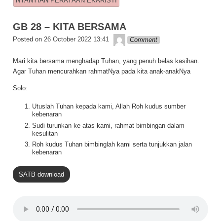
o
p
k
NYANYIAN PERAYAAN EKARISTI
k
GB 28 – KITA BERSAMA
Lapopp music
Posted on
26 October 2022 13:41
Comment
Mari kita bersama menghadap Tuhan, yang penuh belas kasihan.
Agar Tuhan mencurahkan rahmatNya pada kita anak-anakNya
Solo:
Utuslah Tuhan kepada kami, Allah Roh kudus sumber
kebenaran
Sudi turunkan ke atas kami, rahmat bimbingan dalam
kesulitan
Roh kudus Tuhan bimbinglah kami serta tunjukkan jalan
kebenaran
SATB download