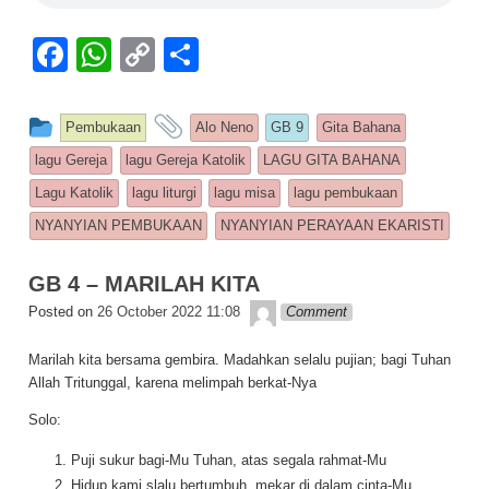
F
W
C
S
a
h
o
h
c
at
p
ar
This entry was posted in
and tagged
Pembukaan
Alo Neno
GB 9
Gita Bahana
e
s
y
e
lagu Gereja
lagu Gereja Katolik
LAGU GITA BAHANA
b
A
Li
Lagu Katolik
lagu liturgi
lagu misa
lagu pembukaan
o
p
n
NYANYIAN PEMBUKAAN
NYANYIAN PERAYAAN EKARISTI
o
p
k
GB 4 – MARILAH KITA
k
Lapopp music
Posted on
26 October 2022 11:08
Comment
Marilah kita bersama gembira. Madahkan selalu pujian; bagi Tuhan
Allah Tritunggal, karena melimpah berkat-Nya
Solo:
Puji sukur bagi-Mu Tuhan, atas segala rahmat-Mu
Hidup kami slalu bertumbuh, mekar di dalam cinta-Mu