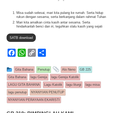
Misa sudah selesai, mari kita pulang ke rumah. Serta hidup
rukun dengan sesama, serta berkanjang dalam rahmat Tuhan
Mari kita amalkan cinta kasih antar sesama. Serta
hindarkanlah benci dan iri, teguhkan slalu kasih yang sejati
SATB download
F
W
C
S
a
h
o
h
c
at
p
ar
This entry was posted in
and tagged
Gita Bahana
Penutup
Alo Neno
GB 225
e
s
y
e
Gita Bahana
lagu Gereja
lagu Gereja Katolik
b
A
Li
LAGU GITA BAHANA
Lagu Katolik
lagu liturgi
lagu misa
o
p
n
lagu penutup
NYANYIAN PENUTUP
o
p
k
NYANYIAN PERAYAAN EKARISTI
k