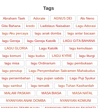
Tags
Abraham Taek
Adorate
AGNUS DEI
Alo Neno
Gita Bahana
kredo
Ladislaus Naisaban
Lagu Adorasi
lagu Aku percaya
lagu anak domba
lagu antar bacaan
lagu Gereja
lagu Gereja Katolik
LAGU GITA BAHANA
LAGU GLORIA
Lagu Katolik
lagu kemuliaan
lagu komuni
lagu kudus
LAGU KYRIE
lagu liturgi
lagu misa
lagu Ordinarium
lagu pembukaan
lagu penutup
Lagu Penyembahan Sakramen Mahakudus
lagu persembahan
lagu pujian sabda
Lagu Puji Syukur
lagu sambut
lagu tematik
lagu Tuhan Kasihanilah
MALAM PASKAH
MASA BIASA
MASA NATAL
NYANYIAN ANAK DOMBA
NYANYIAN KOMUNI
NYANYIAN PEMBUKAAN
NYANYIAN PERAYAAN EKARISTI