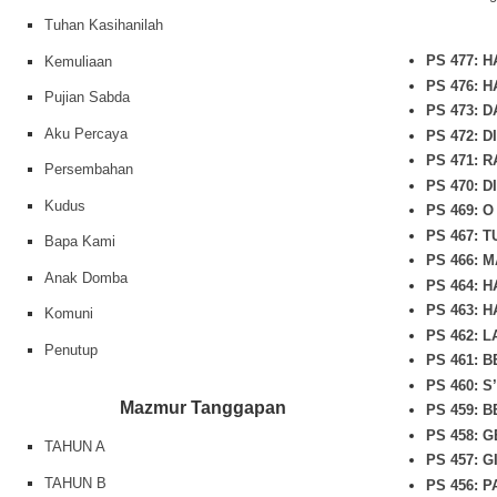
Tuhan Kasihanilah
PS 477: 
Kemuliaan
PS 476: 
Pujian Sabda
PS 473: 
Aku Percaya
PS 472: 
PS 471: 
Persembahan
PS 470: 
Kudus
PS 469: 
PS 467: 
Bapa Kami
PS 466: 
Anak Domba
PS 464: 
PS 463: 
Komuni
PS 462: L
Penutup
PS 461: 
PS 460: 
Mazmur Tanggapan
PS 459: 
PS 458: 
TAHUN A
PS 457: 
TAHUN B
PS 456: 