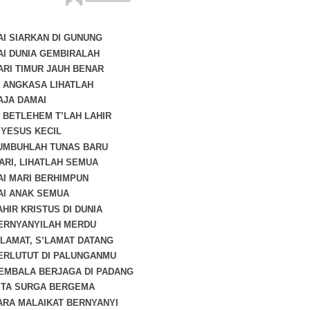
HAI SIARKAN DI GUNUNG
HAI DUNIA GEMBIRALAH
DARI TIMUR JAUH BENAR
DI ANGKASA LIHATLAH
RAJA DAMAI
DI BETLEHEM T’LAH LAHIR
O YESUS KECIL
TUMBUHLAH TUNAS BARU
MARI, LIHATLAH SEMUA
HAI MARI BERHIMPUN
HAI ANAK SEMUA
AHIR KRISTUS DI DUNIA
BERNYANYILAH MERDU
S’LAMAT, S’LAMAT DATANG
BERLUTUT DI PALUNGANMU
GEMBALA BERJAGA DI PADANG
GITA SURGA BERGEMA
PARA MALAIKAT BERNYANYI