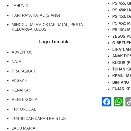
PS 455: 
TAHUN C
PS 454: 
HARI RAYA NATAL (SIANG)
PS 453: 
PS 452: 
MINGGU DALAM OKTAF NATAL, PESTA
KELUARGA KUDUS
PS 451: 
YESUS P
Lagu Tematik
O BETLEH
LIHATLAH
ADVENTUS
ANAK DOM
NATAL
KUDUS (Pu
TUHAN KA
PRAPASKAH
KEMULIAA
PASKAH
BINTANG 
FAJAR K
KENAIKAN
Fac
W
PENTEKOSTA
TRITUNGGAL
TUBUH DAN DARAH KRISTUS
LAGU MARIA