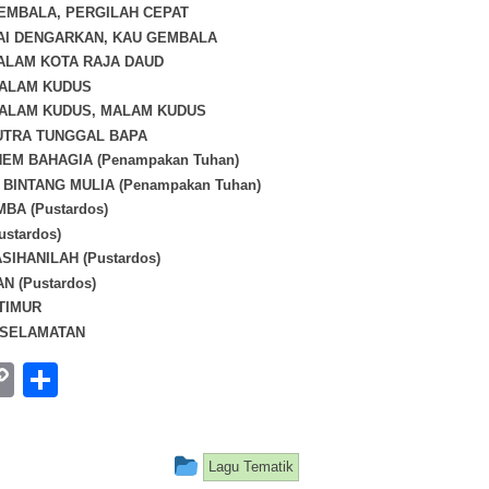
GEMBALA, PERGILAH CEPAT
HAI DENGARKAN, KAU GEMBALA
DALAM KOTA RAJA DAUD
MALAM KUDUS
MALAM KUDUS, MALAM KUDUS
UTRA TUNGGAL BAPA
EM BAHAGIA (Penampakan Tuhan)
 BINTANG MULIA (Penampakan Tuhan)
BA (Pustardos)
stardos)
SIHANILAH (Pustardos)
N (Pustardos)
TIMUR
ESELAMATAN
ebook
hatsApp
Copy
Share
Link
This entry was posted in
Lagu Tematik