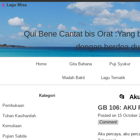
Skip to content
Skip to CUSTOM_HTML-7
Skip to CUSTOM_HTML-3
Skip to CATEGORIES-4
Skip to TAG_CLOUD-9
Skip to
Skip to
Skip to
Skip to
Lagu Misa
LISTCATEGORYPOSTSWIDGET-16
LISTCATEGORYPOSTSWIDGET-18
LISTCATEGORYPOSTSWIDGET-8
LISTCATEGORYPOSTSWIDGET-4
Qui Bene Cantat bis Orat :Yang 
dengan berdoa dua
Primary Navigation
Home
Gita Bahana
Puji Syukur
Madah Bakti
Lagu Tematik
Kategori
Aku
Pembukaan
GB 106: AKU
Posted on
15 October 
Tuhan Kasihanilah
Comment
Kemuliaan
Aku percaya, aku perc
Pujian Sabda