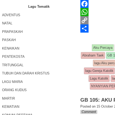
Lagu Tematik
F
ADVENTUS
a
W
NATAL
c
h
C
PRAPASKAH
e
a
o
S
PASKAH
b
t
p
h
Aku Percaya
KENAIKAN
o
s
y
a
Abraham Taek
GB 1
PENTEKOSTA
o
A
L
r
lagu Aku per
TRITUNGGAL
k
p
i
e
lagu Gereja Katolik
TUBUH DAN DARAH KRISTUS
p
n
Lagu Katolik
la
LAGU MARIA
k
NYANYIAN PE
ORANG KUDUS
MARTIR
GB 105: AKU
Posted on
15 October 
KEMATIAN
Comment