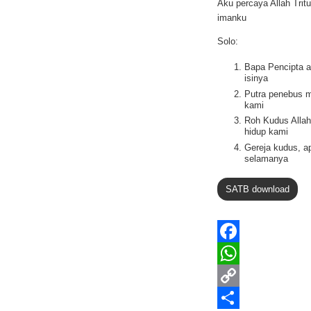
Aku percaya Allah Trit
imanku
Solo:
Bapa Pencipta a
isinya
Putra penebus 
kami
Roh Kudus Allah
hidup kami
Gereja kudus, ap
selamanya
SATB download
F
a
W
c
h
C