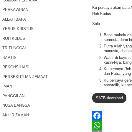
KOMUNI PERTAMA
Ku percaya akan satu A
PERKAWINAN
Roh Kudus
ALLAH BAPA
Solo:
YESUS KRISTUS
Bapa mahakuasa
ROH KUDUS
semesta demi h
Putra Allah yan
TRITUNGGAL
manusia, dilahi
BAPTIS
Wafat di kayu sa
kasih-Nya, bangk
REKONSILIASI
Ku percaya Roh 
dan Putra, yang
PERSEKUTUAN JEMAAT
Ku percaya gere
apostolik, ku pe
IMAN
PANGGILAN
SATB download
NUSA BANGSA
AKHIR ZAMAN
F