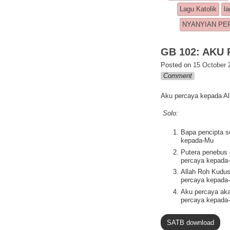
p
n
Lagu Katolik
la
k
NYANYIAN PE
GB 102: AKU
Posted on
15 October 
Comment
Aku percaya kepada Al
Solo:
Bapa pencipta s
kepada-Mu
Putera penebus
percaya kepada
Allah Roh Kudus
percaya kepada
Aku percaya aka
percaya kepada
SATB download