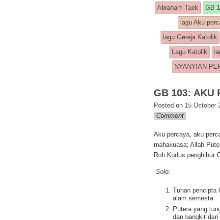
o
s
y
a
Abraham Taek
GB 1
o
A
L
r
lagu Aku per
k
p
i
e
lagu Gereja Katolik
p
n
Lagu Katolik
la
k
NYANYIAN PE
GB 103: AKU
Posted on
15 October 
Comment
Aku percaya, aku perc
mahakuasa; Allah Puter
Roh Kudus penghibur G
Solo:
Tuhan pencipta l
alam semesta
Putera yang tun
dan bangkit dari