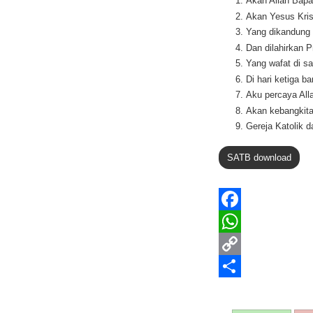
Akan Allah Bap
Akan Yesus Kris
Yang dikandung 
Dan dilahirkan 
Yang wafat di s
Di hari ketiga ba
Aku percaya Al
Akan kebangkita
Gereja Katolik d
SATB download
F
a
W
c
h
C
e
a
o
S
b
t
p
h