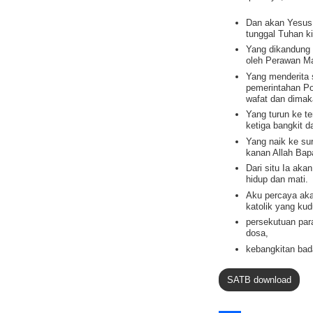
Dan akan Yesus 
tunggal Tuhan ki
Yang dikandung 
oleh Perawan Ma
Yang menderita
pemerintahan Pon
wafat dan dima
Yang turun ke te
ketiga bangkit d
Yang naik ke su
kanan Allah Ba
Dari situ Ia aka
hidup dan mati.
Aku percaya aka
katolik yang kud
persekutuan pa
dosa,
kebangkitan bad
SATB download