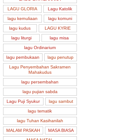
LAGU GLORIA
Lagu Katolik
lagu kemuliaan
lagu komuni
lagu kudus
LAGU KYRIE
lagu liturgi
lagu misa
lagu Ordinarium
lagu pembukaan
lagu penutup
Lagu Penyembahan Sakramen
Mahakudus
lagu persembahan
lagu pujian sabda
Lagu Puji Syukur
lagu sambut
lagu tematik
lagu Tuhan Kasihanilah
MALAM PASKAH
MASA BIASA