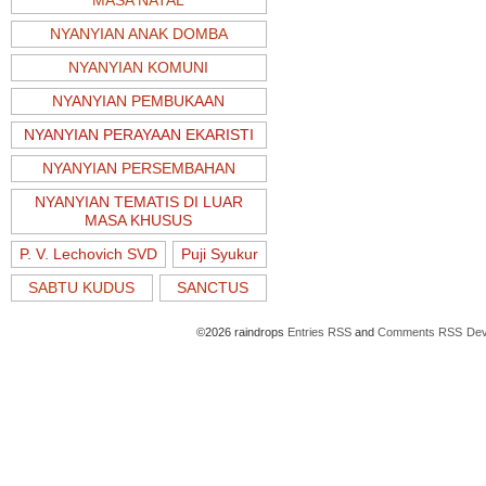
MASA NATAL
NYANYIAN ANAK DOMBA
NYANYIAN KOMUNI
NYANYIAN PEMBUKAAN
NYANYIAN PERAYAAN EKARISTI
NYANYIAN PERSEMBAHAN
NYANYIAN TEMATIS DI LUAR
MASA KHUSUS
P. V. Lechovich SVD
Puji Syukur
SABTU KUDUS
SANCTUS
©2026 raindrops
Entries RSS
and
Comments RSS
Dev