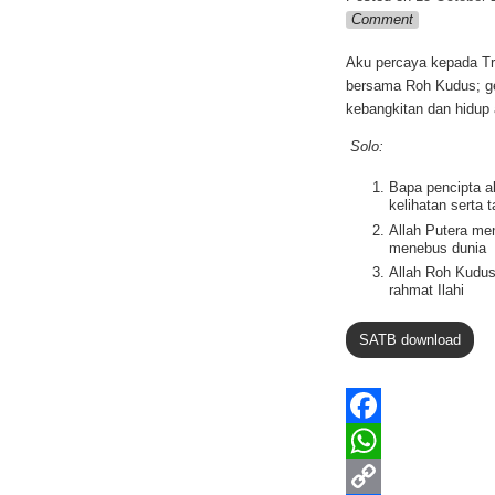
Comment
Aku percaya kepada Tr
bersama Roh Kudus; ge
kebangkitan dan hidup
Solo:
Bapa pencipta a
kelihatan serta t
Allah Putera me
menebus dunia
Allah Roh Kudus
rahmat Ilahi
SATB download
F
a
W