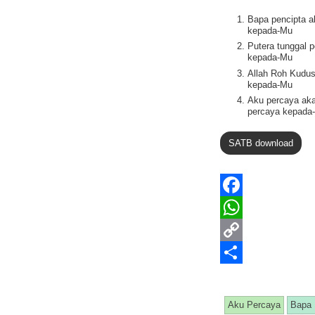
Bapa pencipta a
kepada-Mu
Putera tunggal 
kepada-Mu
Allah Roh Kudus
kepada-Mu
Aku percaya aka
percaya kepada
SATB download
F
a
W
c
h
C
e
a
o
S
b
t
p
h
Aku Percaya
Bapa