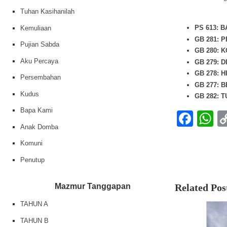
Tuhan Kasihanilah
PS 613: 
Kemuliaan
GB 281: P
Pujian Sabda
GB 280: K
Aku Percaya
GB 279: 
GB 278: 
Persembahan
GB 277: 
Kudus
GB 282: 
Bapa Kami
Fac
W
Anak Domba
Komuni
Penutup
Mazmur Tanggapan
Related Pos
TAHUN A
TAHUN B