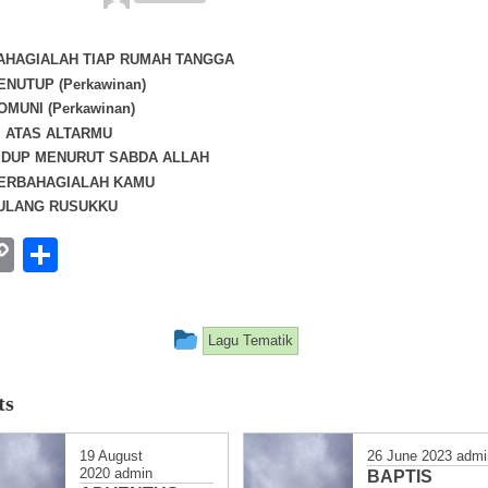
BAHAGIALAH TIAP RUMAH TANGGA
ENUTUP (Perkawinan)
OMUNI (Perkawinan)
DI ATAS ALTARMU
HIDUP MENURUT SABDA ALLAH
BERBAHAGIALAH KAMU
TULANG RUSUKKU
ebook
hatsApp
Copy
Share
Link
This entry was posted in
Lagu Tematik
ts
19 August
26 June 2023
admi
2020
admin
BAPTIS