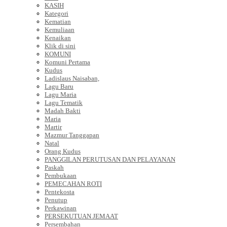
KASIH
Kategori
Kematian
Kemuliaan
Kenaikan
Klik di sini
KOMUNI
Komuni Pertama
Kudus
Ladislaus Naisaban,
Lagu Baru
Lagu Maria
Lagu Tematik
Madah Bakti
Maria
Martir
Mazmur Tanggapan
Natal
Orang Kudus
PANGGILAN PERUTUSAN DAN PELAYANAN
Paskah
Pembukaan
PEMECAHAN ROTI
Pentekosta
Penutup
Perkawinan
PERSEKUTUAN JEMAAT
Persembahan