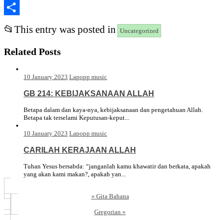
Copy
Link
Share
📂
This entry was posted in
Uncategorized
Related Posts
10 January 2023
Lapopp music
GB 214: KEBIJAKSANAAN ALLAH
Betapa dalam dan kaya-nya, kebijaksanaan dan pengetahuan Allah.
Betapa tak terselami Keputusan-keput...
10 January 2023
Lapopp music
CARILAH KERAJAAN ALLAH
Tuhan Yesus bersabda: “janganlah kamu khawatir dan berkata, apakah
yang akan kami makan?, apakah yan...
«
Gita Bahana
Gregorian
»