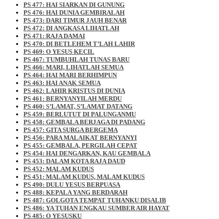
PS 477: HAI SIARKAN DI GUNUNG
PS 476: HAI DUNIA GEMBIRALAH
PS 473: DARI TIMUR JAUH BENAR
PS 472: DI ANGKASA LIHATLAH
PS 471: RAJA DAMAI
PS 470: DI BETLEHEM T’LAH LAHIR
PS 469: O YESUS KECIL
PS 467: TUMBUHLAH TUNAS BARU
PS 466: MARI, LIHATLAH SEMUA
PS 464: HAI MARI BERHIMPUN
PS 463: HAI ANAK SEMUA
PS 462: LAHIR KRISTUS DI DUNIA
PS 461: BERNYANYILAH MERDU
PS 460: S’LAMAT, S’LAMAT DATANG
PS 459: BERLUTUT DI PALUNGANMU
PS 458: GEMBALA BERJAGA DI PADANG
PS 457: GITA SURGA BERGEMA
PS 456: PARA MALAIKAT BERNYANYI
PS 455: GEMBALA, PERGILAH CEPAT
PS 454: HAI DENGARKAN, KAU GEMBALA
PS 453: DALAM KOTA RAJA DAUD
PS 452: MALAM KUDUS
PS 451: MALAM KUDUS, MALAM KUDUS
PS 490: DULU YESUS BERPUASA
PS 488: KEPALA YANG BERDARAH
PS 487: GOLGOTA TEMPAT TUHANKU DISALIB
PS 486: YA TUHAN ENGKAU SUMBER AIR HAYAT
PS 485: O YESUSKU