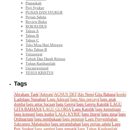
Prapaskah
Puji Syukur
PUJIAN DAN SYUKUR
Pujian Sabda
Review Buku
ROH KUDUS
Tahun A
Tahun B
Tahun C
Teks Misa Hari Minggu
Teks Tahun B
Tritunggal
Tubuh Dan Darah Kristus
Tuhan Kasihanilah
Uncategorized
YESUS KRISTUS
Tags
Abraham Taek
Adorate
AGNUS DEI
Alo Neno
Gita Bahana
kredo
Ladislaus Naisaban
Lagu Adorasi
lagu Aku percaya
lagu anak
domba
lagu antar bacaan
lagu Gereja
lagu Gereja Katolik
LAGU
GITA BAHANA
LAGU GLORIA
Lagu Katolik
lagu kemuliaan
lagu komuni
lagu kudus
LAGU KYRIE
lagu liturgi
lagu misa
lagu
Ordinarium
lagu pembukaan
lagu penutup
Lagu Penyembahan
Sakramen Mahakudus
lagu persembahan
lagu pujian sabda
Lagu
Puji Syukur
lagu sambut
lagu tematik
lagu Tuhan Kasihanilah