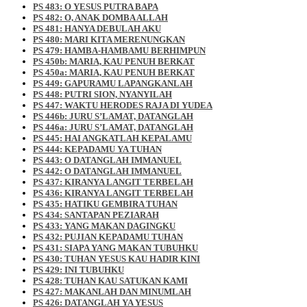
PS 483: O YESUS PUTRA BAPA
PS 482: O, ANAK DOMBA ALLAH
PS 481: HANYA DEBULAH AKU
PS 480: MARI KITA MERENUNGKAN
PS 479: HAMBA-HAMBAMU BERHIMPUN
PS 450b: MARIA, KAU PENUH BERKAT
PS 450a: MARIA, KAU PENUH BERKAT
PS 449: GAPURAMU LAPANGKANLAH
PS 448: PUTRI SION, NYANYILAH
PS 447: WAKTU HERODES RAJA DI YUDEA
PS 446b: JURU S’LAMAT, DATANGLAH
PS 446a: JURU S’LAMAT, DATANGLAH
PS 445: HAI ANGKATLAH KEPALAMU
PS 444: KEPADAMU YA TUHAN
PS 443: O DATANGLAH IMMANUEL
PS 442: O DATANGLAH IMMANUEL
PS 437: KIRANYA LANGIT TERBELAH
PS 436: KIRANYA LANGIT TERBELAH
PS 435: HATIKU GEMBIRA TUHAN
PS 434: SANTAPAN PEZIARAH
PS 433: YANG MAKAN DAGINGKU
PS 432: PUJIAN KEPADAMU TUHAN
PS 431: SIAPA YANG MAKAN TUBUHKU
PS 430: TUHAN YESUS KAU HADIR KINI
PS 429: INI TUBUHKU
PS 428: TUHAN KAU SATUKAN KAMI
PS 427: MAKANLAH DAN MINUMLAH
PS 426: DATANGLAH YA YESUS