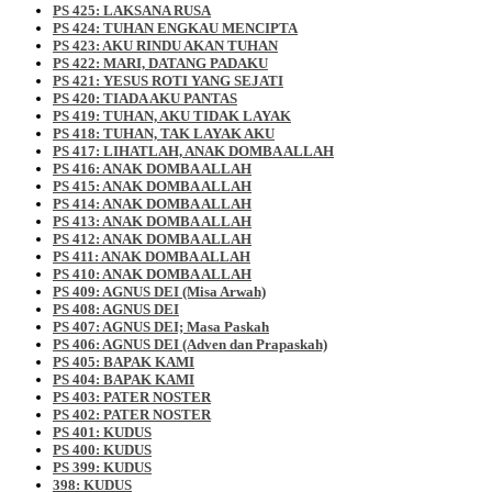
PS 425: LAKSANA RUSA
PS 424: TUHAN ENGKAU MENCIPTA
PS 423: AKU RINDU AKAN TUHAN
PS 422: MARI, DATANG PADAKU
PS 421: YESUS ROTI YANG SEJATI
PS 420: TIADA AKU PANTAS
PS 419: TUHAN, AKU TIDAK LAYAK
PS 418: TUHAN, TAK LAYAK AKU
PS 417: LIHATLAH, ANAK DOMBA ALLAH
PS 416: ANAK DOMBA ALLAH
PS 415: ANAK DOMBA ALLAH
PS 414: ANAK DOMBA ALLAH
PS 413: ANAK DOMBA ALLAH
PS 412: ANAK DOMBA ALLAH
PS 411: ANAK DOMBA ALLAH
PS 410: ANAK DOMBA ALLAH
PS 409: AGNUS DEI (Misa Arwah)
PS 408: AGNUS DEI
PS 407: AGNUS DEI; Masa Paskah
PS 406: AGNUS DEI (Adven dan Prapaskah)
PS 405: BAPAK KAMI
PS 404: BAPAK KAMI
PS 403: PATER NOSTER
PS 402: PATER NOSTER
PS 401: KUDUS
PS 400: KUDUS
PS 399: KUDUS
398: KUDUS