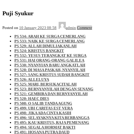
Puji Syukur
Posted on
10 January 2023 08:58
admin
Comment
PS 534: ARAH KE SURGA CEMERLANG
PS 533: NAIK KE SURGA CEMERLANG
PS 529: ALLAH DIMULIAKANLAH
PS 524: KRISTUS BANGKIT
PS 532: YESUS TERANGKAT KE SURGA
PS 531: HAI ORANG-ORANG GALILEA
PS 530: NYANYIAN BARU ANGKATLAH
PS 528: DI MASA PASKAH, NYANYILAH
PS 527: SANG KRISTUS SUDAH BANGKIT
PS 526: ALLELUYA
PS 525: MARI, BERSUKACITALAH
PS 523: BERNYANYILAH DENGAN SENANG
PS 521: GEMBIRA DAN BERNYANYILAH
PS 520: HAEC DIES
PS 508: O SALIB TANDA AGUNG
PS 499: UBI CARITAS EST VERA
PS 498: JIKA ADA CINTA KASIH
PS 496: SELAYAKNYA KITA BERBANGGA
PS 495: KAU KRISTUS, RAJA PEMENANG
PS 494: SEGALA HORMAT BAKTI
PS 491: HOSANA PUTRA DAUD