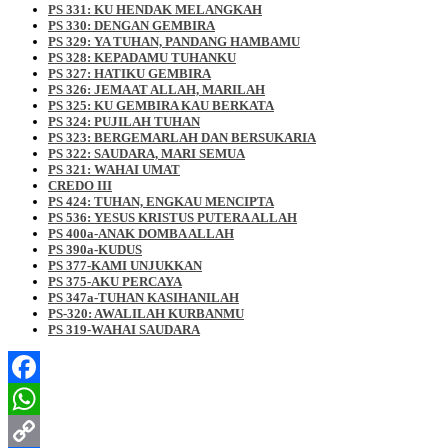
PS 331: KU HENDAK MELANGKAH
PS 330: DENGAN GEMBIRA
PS 329: YA TUHAN, PANDANG HAMBAMU
PS 328: KEPADAMU TUHANKU
PS 327: HATIKU GEMBIRA
PS 326: JEMAAT ALLAH, MARILAH
PS 325: KU GEMBIRA KAU BERKATA
PS 324: PUJILAH TUHAN
PS 323: BERGEMARLAH DAN BERSUKARIA
PS 322: SAUDARA, MARI SEMUA
PS 321: WAHAI UMAT
CREDO III
PS 424: TUHAN, ENGKAU MENCIPTA
PS 536: YESUS KRISTUS PUTERA ALLAH
PS 400a-ANAK DOMBA ALLAH
PS 390a-KUDUS
PS 377-KAMI UNJUKKAN
PS 375-AKU PERCAYA
PS 347a-TUHAN KASIHANILAH
PS-320: AWALILAH KURBANMU
PS 319-WAHAI SAUDARA
Facebook
WhatsApp