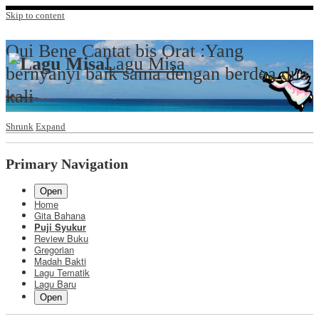
Skip to content
Qui Bene Cantat bis Orat :Yang
Lagu Misa
bernyanyi baik sama dengan berdoa dua
kali
Shrunk
Expand
Primary Navigation
Open
Home
Gita Bahana
Puji Syukur
Review Buku
Gregorian
Madah Bakti
Lagu Tematik
Lagu Baru
Open