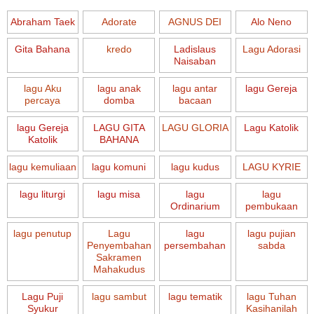
Abraham Taek
Adorate
AGNUS DEI
Alo Neno
Gita Bahana
kredo
Ladislaus
Lagu Adorasi
Naisaban
lagu Aku
lagu anak
lagu antar
lagu Gereja
percaya
domba
bacaan
lagu Gereja
LAGU GITA
LAGU GLORIA
Lagu Katolik
Katolik
BAHANA
lagu kemuliaan
lagu komuni
lagu kudus
LAGU KYRIE
lagu liturgi
lagu misa
lagu
lagu
Ordinarium
pembukaan
lagu penutup
Lagu
lagu
lagu pujian
Penyembahan
persembahan
sabda
Sakramen
Mahakudus
Lagu Puji
lagu sambut
lagu tematik
lagu Tuhan
Syukur
Kasihanilah