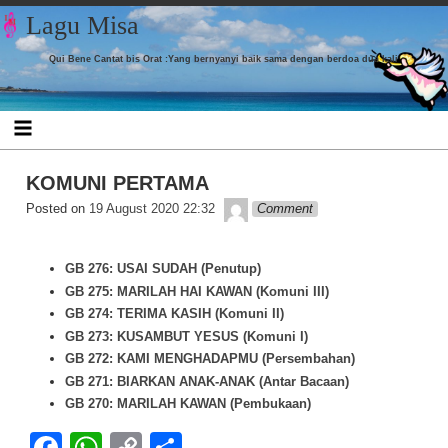
Skip to content
Lagu Misa
Qui Bene Cantat bis Orat :Yang bernyanyi baik sama dengan berdoa dua kali
KOMUNI PERTAMA
admin
Posted on
19 August 2020 22:32
Comment
GB 276: USAI SUDAH (Penutup)
GB 275: MARILAH HAI KAWAN (Komuni III)
GB 274: TERIMA KASIH (Komuni II)
GB 273: KUSAMBUT YESUS (Komuni I)
GB 272: KAMI MENGHADAPMU (Persembahan)
GB 271: BIARKAN ANAK-ANAK (Antar Bacaan)
GB 270: MARILAH KAWAN (Pembukaan)
Facebook
WhatsApp
Copy
Share