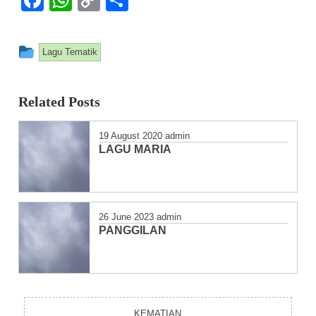
Link
This entry was posted in
Lagu Tematik
Related Posts
19 August 2020
admin
LAGU MARIA
26 June 2023
admin
PANGGILAN
KEMATIAN