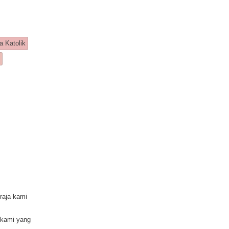
a Katolik
n
raja kami
 kami yang