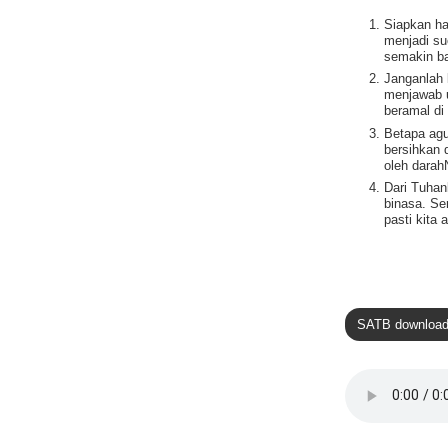
Siapkan ha
menjadi su
semakin ba
Janganlah 
menjawab u
beramal di
Betapa agu
bersihkan 
oleh darah
Dari Tuhan
binasa. Se
pasti kita
SATB downloa