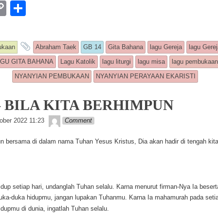
W
C
S
o
h
p
ar
 entry was posted in
and tagged
ukaan
Abraham Taek
GB 14
Gita Bahana
lagu Gereja
lagu Gerej
y
e
GU GITA BAHANA
Lagu Katolik
lagu liturgi
lagu misa
lagu pembukaa
Li
NYANYIAN PEMBUKAAN
NYANYIAN PERAYAAN EKARISTI
n
k
– BILA KITA BERHIMPUN
Lapopp music
ober 2022 11:23
Comment
un bersama di dalam nama Tuhan Yesus Kristus, Dia akan hadir di tengah kita,
idup setiap hari, undanglah Tuhan selalu. Karna menurut firman-Nya Ia besert
uka-duka hidupmu, jangan lupakan Tuhanmu. Karna Ia mahamurah pada seti
idupmu di dunia, ingatlah Tuhan selalu.