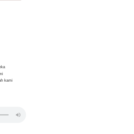
eka
mi
ah kami