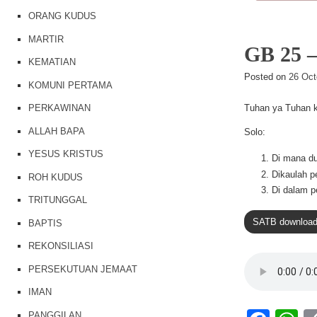
b
A
ORANG KUDUS
o
p
MARTIR
o
p
GB 25
KEMATIAN
k
Posted on
26 Oct
KOMUNI PERTAMA
Tuhan ya Tuhan ki
PERKAWINAN
ALLAH BAPA
Solo:
YESUS KRISTUS
Di mana du
Dikaulah p
ROH KUDUS
Di dalam p
TRITUNGGAL
SATB downloa
BAPTIS
REKONSILIASI
PERSEKUTUAN JEMAAT
IMAN
PANGGILAN