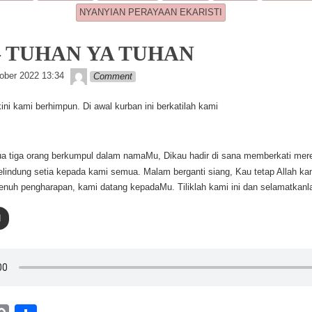
Li
NYANYIAN PERAYAAN EKARISTI
n
k
 – TUHAN YA TUHAN
Lapopp music
ober 2022 13:34
Comment
ni kami berhimpun. Di awal kurban ini berkatilah kami
a tiga orang berkumpul dalam namaMu, Dikau hadir di sana memberkati mer
elindung setia kepada kami semua. Malam berganti siang, Kau tetap Allah ka
enuh pengharapan, kami datang kepadaMu. Tiliklah kami ini dan selamatkanl
d