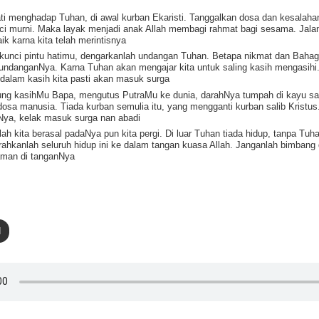
ti menghadap Tuhan, di awal kurban Ekaristi. Tanggalkan dosa dan kesalahan
ci murni. Maka layak menjadi anak Allah membagi rahmat bagi sesama. Jala
ik karna kita telah merintisnya
kunci pintu hatimu, dengarkanlah undangan Tuhan. Betapa nikmat dan Bahagia
ndanganNya. Karna Tuhan akan mengajar kita untuk saling kasih mengasihi
 dalam kasih kita pasti akan masuk surga
ng kasihMu Bapa, mengutus PutraMu ke dunia, darahNya tumpah di kayu sal
dosa manusia. Tiada kurban semulia itu, yang mengganti kurban salib Kristus
Nya, kelak masuk surga nan abadi
lah kita berasal padaNya pun kita pergi. Di luar Tuhan tiada hidup, tanpa Tuh
rahkanlah seluruh hidup ini ke dalam tangan kuasa Allah. Janganlah bimbang 
 aman di tanganNya
d