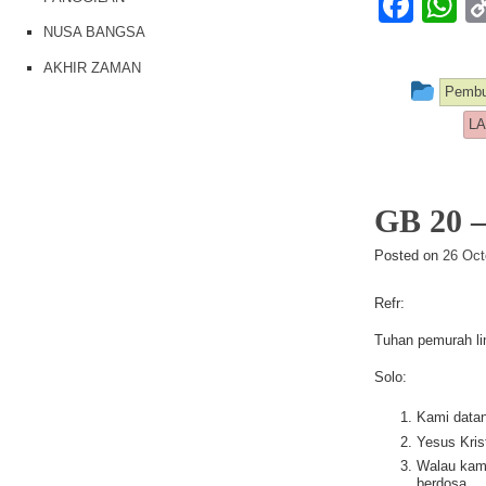
F
a
h
NUSA BANGSA
c
at
AKHIR ZAMAN
This
Pemb
e
s
LA
b
A
o
p
o
p
GB 20
k
Posted on
26 Oct
Refr:
Tuhan pemurah li
Solo:
Kami datan
Yesus Kris
Walau kam
berdosa