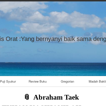
Skip to content
Skip to LISTCATEGORYPOSTSWIDG
Skip to LISTCATEGORYPOSTSWIDG
Skip to LISTCATEGORYPOSTSWIDG
Skip to CUSTOM_HTML-7
Skip to LISTCATEGORYPOSTSWIDG
Skip to CUSTOM_HTML-3
Skip to CATEGORIES-4
Skip to TAG_CLOUD-9
is Orat :Yang bernyanyi baik sama deng
Puji Syukur
Review Buku
Gregorian
Madah Bakti
Abraham Taek