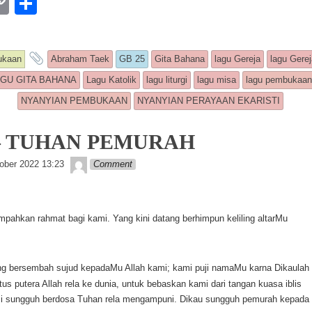
W
C
S
o
h
p
ar
 entry was posted in
and tagged
ukaan
Abraham Taek
GB 25
Gita Bahana
lagu Gereja
lagu Gerej
y
e
GU GITA BAHANA
Lagu Katolik
lagu liturgi
lagu misa
lagu pembukaa
Li
NYANYIAN PEMBUKAAN
NYANYIAN PERAYAAN EKARISTI
n
k
 – TUHAN PEMURAH
Lapopp music
ober 2022 13:23
Comment
mpahkan rahmat bagi kami. Yang kini datang berhimpun keliling altarMu
g bersembah sujud kepadaMu Allah kami; kami puji namaMu karna Dikaulah 
tus putera Allah rela ke dunia, untuk bebaskan kami dari tangan kuasa iblis
i sungguh berdosa Tuhan rela mengampuni. Dikau sungguh pemurah kepada