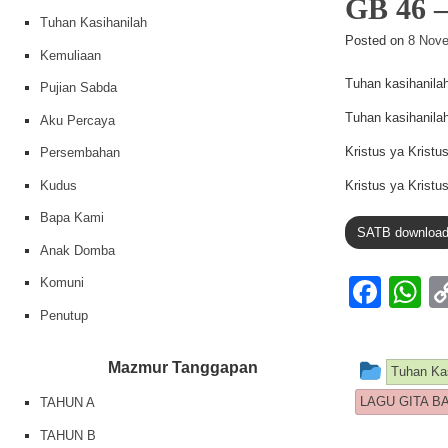
GB 46
Tuhan Kasihanilah
Posted on
8 Nove
Kemuliaan
Tuhan kasihanilah
Pujian Sabda
Tuhan kasihanilah
Aku Percaya
Kristus ya Kristu
Persembahan
Kudus
Kristus ya Kristu
Bapa Kami
SATB downloa
Anak Domba
F
Komuni
a
h
Penutup
c
at
This e
Mazmur Tanggapan
Tuhan Kas
e
s
LAGU GITA B
TAHUN A
b
A
TAHUN B