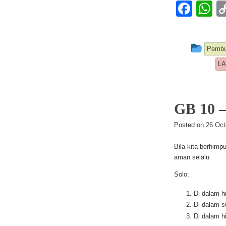
F
a
h
c
at
This
Pemb
e
s
LA
b
A
o
p
o
p
GB 10 
k
Posted on
26 Oct
Bila kita berhimp
aman selalu
Solo:
Di dalam h
Di dalam s
Di dalam h