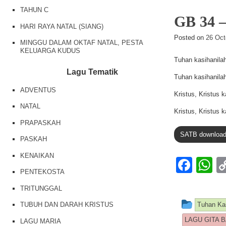
o
p
TAHUN C
o
p
GB 34
HARI RAYA NATAL (SIANG)
k
Posted on
26 Oct
MINGGU DALAM OKTAF NATAL, PESTA
KELUARGA KUDUS
Tuhan kasihanila
Lagu Tematik
Tuhan kasihanila
ADVENTUS
Kristus, Kristus 
NATAL
Kristus, Kristus 
PRAPASKAH
SATB downloa
PASKAH
KENAIKAN
F
PENTEKOSTA
a
h
TRITUNGGAL
c
at
This e
TUBUH DAN DARAH KRISTUS
Tuhan Kas
e
s
LAGU GITA 
LAGU MARIA