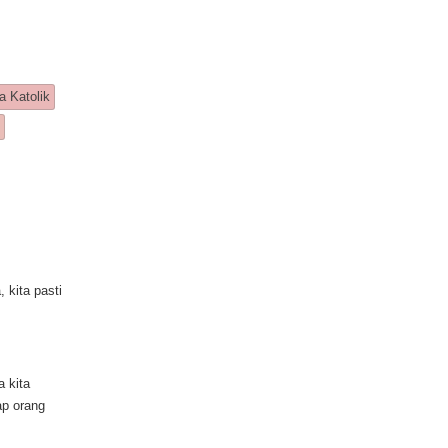
a Katolik
n
 kita pasti
a kita
ap orang