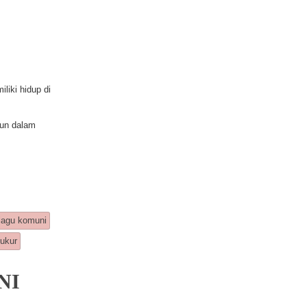
iki hidup di
pun dalam
lagu komuni
yukur
NI