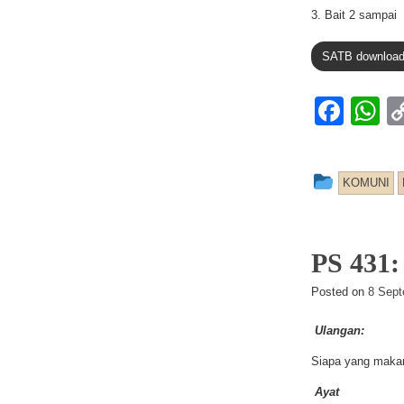
3. Bait 2 sampai
SATB downloa
F
a
h
c
at
This en
KOMUNI
e
s
b
A
o
p
PS 43
o
p
Posted on
8 Sept
k
Ulangan:
Siapa yang makan
Ayat