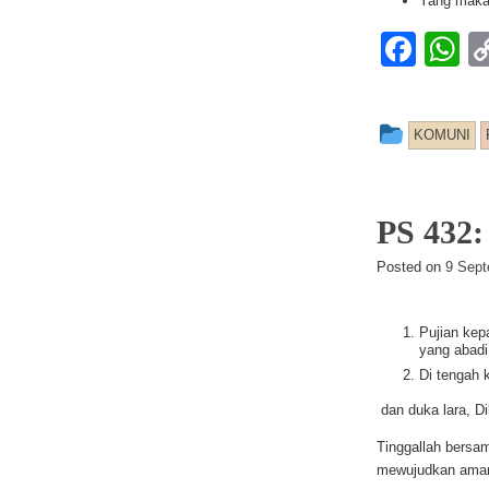
Yang maka
F
a
h
c
at
This ent
KOMUNI
e
s
b
A
o
p
PS 43
o
p
Posted on
9 Sept
k
Pujian kep
yang abadi
Di tengah 
dan duka lara, D
Tinggallah bersa
mewujudkan ama