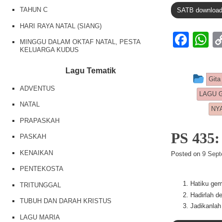
TAHUN C
SATB downloa
HARI RAYA NATAL (SIANG)
F
MINGGU DALAM OKTAF NATAL, PESTA
KELUARGA KUDUS
a
h
c
at
Lagu Tematik
Thi
Gita
e
s
ADVENTUS
LAGU 
b
A
NATAL
NY
o
p
PRAPASKAH
o
p
PS 43
PASKAH
k
KENAIKAN
Posted on
9 Sept
PENTEKOSTA
Hatiku gem
TRITUNGGAL
Hadirlah d
TUBUH DAN DARAH KRISTUS
Jadikanlah
LAGU MARIA