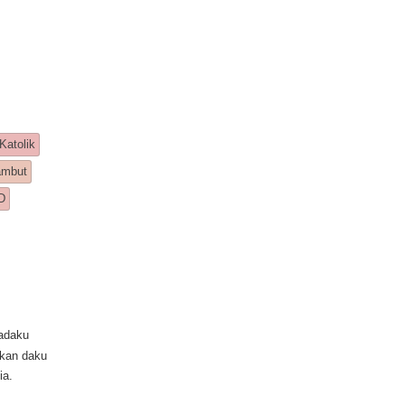
Katolik
ambut
D
padaku
lkan daku
ia.