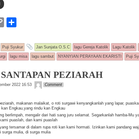
d
W
C
S
o
h
p
ar
ntry was posted in
and tagged
Puji Syukur
Jan Sunjata O.S.C
lagu Gereja Katolik
Lagu Katolik
y
e
urgi
lagu misa
lagu sambut
NYANYIAN PERAYAAN EKARISTI
Puji S
Li
n
4: SANTAPAN PEZIARAH
k
Lapopp music
ember 2022 16:53
Comment
eziarah, makanan malaikat, o roti surgawi kenyangkanlah yang lapar, puaskan
 kan Engkau,yang rindu kan Engkau
ng berlimpah, mengalir dari hati sang juru selamat. Segarkanlah hamba-Mu 
kami puaslah, dan kami puaslah
ang tersamar di dalam rupa roti kan kami hormati. Izinkan kami pandang wa
i surga mulia, di surga mulia