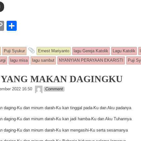
d
W
C
S
o
h
p
ar
ntry was posted in
and tagged
Puji Syukur
Ernest Mariyanto
lagu Gereja Katolik
Lagu Katolik
y
e
urgi
lagu misa
lagu sambut
NYANYIAN PERAYAAN EKARISTI
Puji S
Li
n
3: YANG MAKAN DAGINGKU
k
Lapopp music
ember 2022 16:50
Comment
n daging-Ku dan minum darah-Ku kan tinggal pada-Ku dan Aku padanya
n daging-Ku dan minum darah-Ku kan jadi hamba-Ku dan Aku Tuhannya
n daging-Ku dan minum darah-Ku kan mengasihi-Ku serta sesamanya