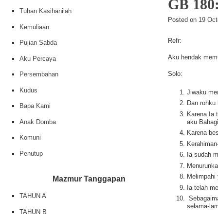
GB 18
Tuhan Kasihanilah
Posted on
19 Oct
Kemuliaan
Refr:
Pujian Sabda
Aku hendak memu
Aku Percaya
Solo:
Persembahan
Kudus
Jiwaku me
Dan rohku 
Bapa Kami
Karena Ia 
Anak Domba
aku Bahag
Karena be
Komuni
Kerahiman-
Penutup
Ia sudah m
Menurunkan
Melimpahi 
Mazmur Tanggapan
Ia telah m
TAHUN A
Sebagaima
selama-la
TAHUN B