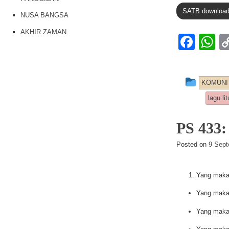
SATB downloa
NUSA BANGSA
AKHIR ZAMAN
F
a
h
c
at
This e
KOMUNI
e
s
lagu lit
b
A
o
p
PS 43
o
p
Posted on
9 Sept
k
Yang maka
Yang maka
Yang maka