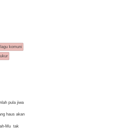
lagu komuni
yukur
lah pula jiwa
yang haus akan
jah-Mu tak