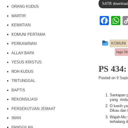
SATB downloa
ORANG KUDUS
MARTIR
F
KEMATIAN
a
h
KOMUNI PERTAMA
c
at
This e
KOMUNI
PERKAWINAN
e
s
lagu lit
ALLAH BAPA
b
A
YESUS KRISTUS
o
p
PS 43
ROH KUDUS
o
p
Posted on
9 Sept
TRITUNGGAL
k
BAPTIS
Santapan p
REKONSILIASI
yang rindu
O kasih ya
PERSEKUTUAN JEMAAT
Dikau dan 
Wajah-Mu y
IMAN
terhalang d
PANGGILAN