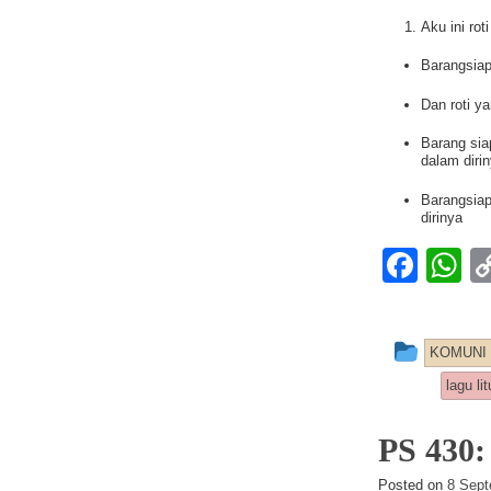
Aku ini rot
Barangsiap
Dan roti y
Barang sia
dalam diri
Barangsiap
dirinya
F
a
h
c
at
This e
KOMUNI
e
s
lagu lit
b
A
o
p
PS 430
o
p
Posted on
8 Sept