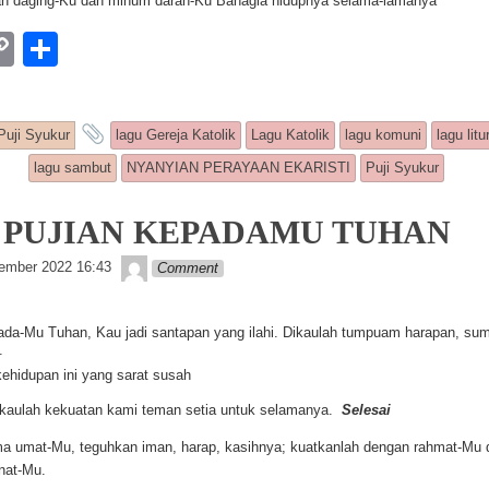
n daging-Ku dan minum darah-Ku Bahagia hidupnya selama-lamanya
W
C
S
o
h
p
ar
ry was posted in
and tagged
Puji Syukur
lagu Gereja Katolik
Lagu Katolik
lagu komuni
lagu litu
y
e
lagu sambut
NYANYIAN PERAYAAN EKARISTI
Puji Syukur
Li
n
2: PUJIAN KEPADAMU TUHAN
k
Lapopp music
ember 2022 16:43
Comment
ada-Mu Tuhan, Kau jadi santapan yang ilahi. Dikaulah tumpuam harapan, su
.
kehidupan ini yang sarat susah
ikaulah kekuatan kami teman setia untuk selamanya.
Selesai
ma umat-Mu, teguhkan iman, harap, kasihnya; kuatkanlah dengan rahmat-Mu
nat-Mu.