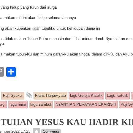
i yang hidup yang turun dari surga
a makan roti ini akan hidup selama-lamanya
ang akan kuberikan ialah tubuhku untuk kehidupan dunia ini
pa tidak makan Tubuh Putra manusia dan tidak minum darah-Nya takkan memil
nya
a makan tubuh-Ku dan minum darah-Ku akan tinggal dalam diri-Ku dan Aku 
W
C
S
o
h
p
ar
ntry was posted in
and tagged
Puji Syukur
Frans Harjawiyata
lagu Gereja Katolik
Lagu Katolik
y
e
urgi
lagu misa
lagu sambut
NYANYIAN PERAYAAN EKARISTI
Puji S
Li
n
: TUHAN YESUS KAU HADIR KI
k
Lapopp music
ember 2022 17:23
Comment