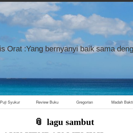
Skip to content
Skip to LISTCATEGORYPOSTSWIDG
Skip to LISTCATEGORYPOSTSWIDG
Skip to LISTCATEGORYPOSTSWIDG
Skip to CUSTOM_HTML-7
Skip to LISTCATEGORYPOSTSWIDG
Skip to CUSTOM_HTML-3
Skip to CATEGORIES-4
Skip to TAG_CLOUD-9
is Orat :Yang bernyanyi baik sama deng
Puji Syukur
Review Buku
Gregorian
Madah Bakti
lagu sambut