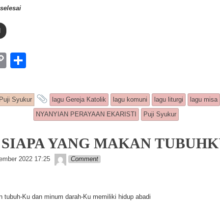
selesai
d
W
C
S
o
h
p
ar
try was posted in
and tagged
Puji Syukur
lagu Gereja Katolik
lagu komuni
lagu liturgi
lagu misa
y
e
NYANYIAN PERAYAAN EKARISTI
Puji Syukur
Li
n
1: SIAPA YANG MAKAN TUBUH
k
Lapopp music
ember 2022 17:25
Comment
 tubuh-Ku dan minum darah-Ku memiliki hidup abadi