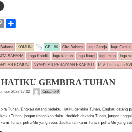
d
W
C
S
o
h
p
ar
s entry was posted in
and tagged
 Bahana
KOMUNI
GB 180
Gita Bahana
lagu Gereja
lagu Gereja 
y
e
GITA BAHANA
Lagu Katolik
lagu komuni
lagu liturgi
lagu misa
lagu s
Li
ANYIAN KOMUNI
NYANYIAN PERAYAAN EKARISTI
P. V. Lechovich SV
n
k
5: HATIKU GEMBIRA TUHAN
Lapopp music
ember 2022 17:02
Comment
bira Tuhan, Engkau datang padaku. Hatiku gembira Tuhan, Engkau datang 
ekatku Tuhan, jangan tinggalkan daku. Hadirlah dekatku Tuhan, jangan tingga
 kami Tuhan, putra-Mu yang setia. Jadikanlah kami Tuhan, putra-Mu yang set