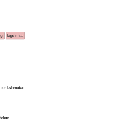
rgi
lagu misa
mber kslamatan
 dalam