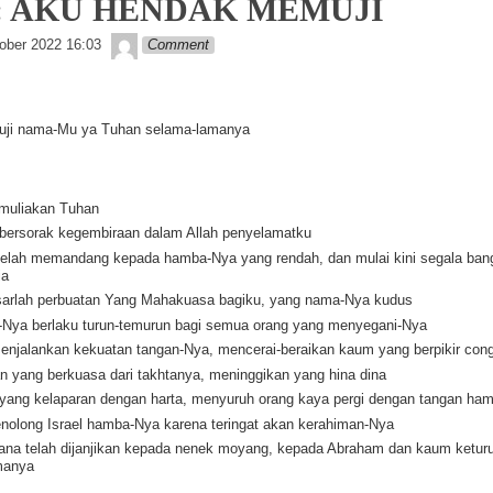
0: AKU HENDAK MEMUJI
Lapopp music
ober 2022 16:03
Comment
ji nama-Mu ya Tuhan selama-lamanya
muliakan Tuhan
bersorak kegembiraan dalam Allah penyelamatku
telah memandang kepada hamba-Nya yang rendah, dan mulai kini segala ba
ia
sarlah perbuatan Yang Mahakuasa bagiku, yang nama-Nya kudus
Nya berlaku turun-temurun bagi semua orang yang menyegani-Nya
enjalankan kekuatan tangan-Nya, mencerai-beraikan kaum yang berpikir con
 yang berkuasa dari takhtanya, meninggikan yang hina dina
yang kelaparan dengan harta, menyuruh orang kaya pergi dengan tangan ha
enolong Israel hamba-Nya karena teringat akan kerahiman-Nya
na telah dijanjikan kepada nenek moyang, kepada Abraham dan kaum ketur
manya