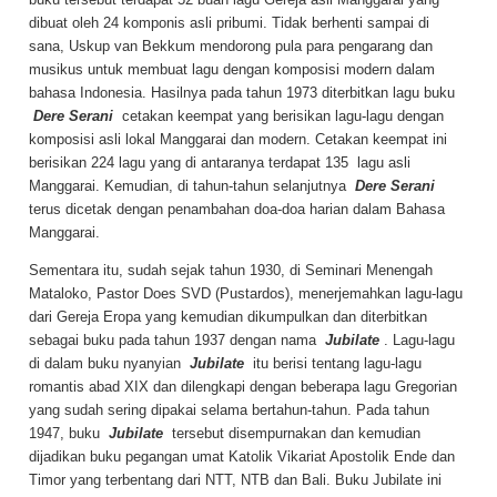
dibuat oleh 24 komponis asli pribumi. Tidak berhenti sampai di
sana, Uskup van Bekkum mendorong pula para pengarang dan
musikus untuk membuat lagu dengan komposisi modern dalam
bahasa Indonesia. Hasilnya pada tahun 1973 diterbitkan lagu buku
Dere Serani
cetakan keempat yang berisikan lagu-lagu dengan
komposisi asli lokal Manggarai dan modern. Cetakan keempat ini
berisikan 224 lagu yang di antaranya terdapat 135 lagu asli
Manggarai. Kemudian, di tahun-tahun selanjutnya
Dere Serani
terus dicetak dengan penambahan doa-doa harian dalam Bahasa
Manggarai.
Sementara itu, sudah sejak tahun 1930, di Seminari Menengah
Mataloko, Pastor Does SVD (Pustardos), menerjemahkan lagu-lagu
dari Gereja Eropa yang kemudian dikumpulkan dan diterbitkan
sebagai buku pada tahun 1937 dengan nama
Jubilate
. Lagu-lagu
di dalam buku nyanyian
Jubilate
itu berisi tentang lagu-lagu
romantis abad XIX dan dilengkapi dengan beberapa lagu Gregorian
yang sudah sering dipakai selama bertahun-tahun. Pada tahun
1947, buku
Jubilate
tersebut disempurnakan dan kemudian
dijadikan buku pegangan umat Katolik Vikariat Apostolik Ende dan
Timor yang terbentang dari NTT, NTB dan Bali. Buku Jubilate ini