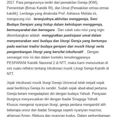
2017. Para pengurusnya terdiri dari perwakilan Gereja (KWI),
Pemerintah (Bimas Katolik RI), dan Umat (Perwakilan ormas-ormas
katolik). Lembaga yang dinakodai Prof. Adrianus Meliala ini,
mengusung visi:
terwujudnya aktivitas menggereja, Seni
Budaya Gerejani yang hidup dalam kehidupan menggereja,
bermasyarakat dan bernegara
. Dan salah satu misi yang ingin
dikembangkan adalah
menggiatkan pastisipasi umat dalam
menyemarakan seni budaya dan liturgi Gereja yang bertumpu
pada warisan tradisi budaya gerejani dan musik liturgi serta
pengembangan liturgi yang bersifat inkulturatif
. Dengan
semangat misi ini dan dalam konteks terselenggaranya
PESPARANI Katolik Nasional 2 di NTT, maka kami menurunkan di
sini suatu refleksi tentang Inkulturasi musik Liturgi Gereja Katolik di
NTT.
Jejak inkulturasi musik liturgi Gereja Universal telah terjadi sejak
awal berdirinya Gereja itu sendiri. Sudah sejak abad-abad pertama
Gereja berani mengadaptasi diri dengan budaya Yahudi. Perayaan
liturginya menyesuaikan diri dengan ibadat Sinagoga Yahudi.
Khusus mengenai nyanyian liturgi, gereja perdana mengambil alih
beberapa unsur dari ibadat Sinagoga seperti nyanyian mazmur,
aklamasi Amen, Alleluya dan nyanyian kudus. Dalam perkembangan