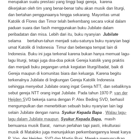
merupakan suatu prestasi yang tinggi bagi gereja, karena
dikerjakan oleh tim yang benar-benar tahu akan musik dan liturgi,
dan bertahan penggunaanya hingga sekarang. Mayoritas umat
Katolik di Flores dan Timor telah berkembang secara vokal dalam
paduan suara dan fasih menggunakan buku Jubilate dalam
peribadatan dan misa. Lebih dari itu, buku nyanyian
Jubilate
selama bertahun-tahun menjadi satu-satunya buku nyanyian bagi
umat Katolik di Indonesia Timur dan beberapa tempat lain di
Indonesia. Buku ini juga terkenal karena bukan hanya memuat lagu-
lagu liturgi, tetapi juga doa-doa pokok Gereja katolik yang praktis
dan menjadi buku pegangan untuk kegiatan liturgi/ibadat, baik di
Gereja maupun di komunitas biara dan keluarga. Karena begitu
terkenalnya Jubilate di lingkungan Gereja Katolik Indonesia
sehingga menyebut Jubilate orang ingat Gereja NTT, dan sebaliknya
sebut gereja NTT orang ingat Jubilate. Pada tahun 1970 P.
van der
Heijden S
VD bekerja sama dengan P. Alex Beding SVD, berhasil
mengumpulkan dan menerbitkan sebuah buku nyanyian lain lagi
selain Jubilate dengan nama
Syukur Kepada Bapa
.
Walau lagu-
lagu dalam Jubilate maupun
Syukur Kepada Bapa,
masih
bernuansa musik Barat, namun perlahan tapi pasti, inkulturasi
musik di Mataloko juga menunjukkan perkembangannya lewat karya
P. Van der Heijden, SVD dan Martin Runi. Mereka memunculkan