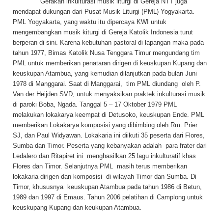
Gerakan inkulturasi musik liturgi di Gereja NTT juga
mendapat dukungan dari Pusat Musik Liturgi (PML) Yogyakarta.
PML Yogyakarta, yang waktu itu dipercaya KWI untuk
mengembangkan musik kiturgi di Gereja Katolik Indonesia turut
berperan di sini. Karena kebutuhan pastoral di lapangan maka pada
tahun 1977, Bimas Katolik Nusa Tenggara Timur mengundang tim
PML untuk memberikan penataran dirigen di keuskupan Kupang dan
keuskupan Atambua, yang kemudian dilanjutkan pada bulan Juni
1978 di Manggarai. Saat di Manggarai, tim PML diundang oleh P.
Van der Heijden SVD, untuk menyaksikan praktek inkulturasi musik
di paroki Boba, Ngada. Tanggal 5 – 17 Oktober 1979 PML
melakukan lokakarya keempat di Detusoko, keuskupan Ende. PML
memberikan Lokakarya komposisi yang dibimbing oleh Rm. Prier
SJ, dan Paul Widyawan. Lokakaria ini diikuti 35 peserta dari Flores,
Sumba dan Timor. Peserta yang kebanyakan adalah para frater dari
Ledalero dan Ritapiret ini menghasilkan 25 lagu inkulturatif khas
Flores dan Timor. Selanjutnya PML masih terus memberikan
lokakaria dirigen dan komposisi di wilayah Timor dan Sumba. Di
Timor, khususnya keuskupan Atambua pada tahun 1986 di Betun,
1989 dan 1997 di Emaus. Tahun 2006 pelatihan di Camplong untuk
keuskupang Kupang dan keukupan Atambua.