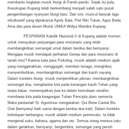
membantu kegiatan musik liturgi di Paroki-paroki. Sejak itu pula,
Keuskupan Kupang telah berkembang menjadi salah satu pusat
pengembangan nyanyian liturgi baru. Dari sini, muncul banyak lagu
inkulturatif yang diprakarsai Apoly Bala, Piet Riki Tukan, Agus Beda
Ama dan para dosen Musik UNIKA Widya Mandira Kupang.
PESPARANI Katolik Nasional II di Kupang adalah momen
untuk merayakan perjuangan para misionaris yang telah
membangkitkan semangat umat dalam berdoa dan bernyanyi.
Mengapa musik mendapat perhatian Gereja dan para misionaris di
tanah misi? Karena kata para Psikolog, musik adalah medium ajaib
yang menggerakkan, menggugah, memberi tenaga, menghibur,
menyembuhkan, membangkitkan semangat dan kasih sayang.
Dalam konteks liturgi, musik menjernihkan pikiran, membangkitkan
semangat doa, menghantar kita pada kenangan kasih Tuhan yang
tanpa batas, menempatkan jiwa ke dalam kemuliaan serafim,
membawa kita pada keagungan Tuhan Pencipta alam semesta.
Maka pantaslah St. Agustinus mengatakan: Qui Bene Cantat Bis
Orat (bernyanyi baik sama dengan berdoa dua kali). Dalam konteks
kehidupan berbangsa, musik adalah medium pemersatu. Ia tidak
mengenal suku, bahasa, agama dan ras. Semua orang merasa satu
dalam gerakkan, bernyanyi, bergembira, semangat yang penuh