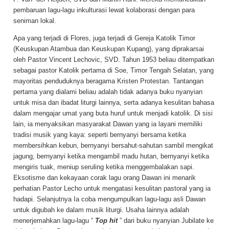
pembaruan lagu-lagu inkulturasi lewat kolaborasi dengan para
seniman lokal.
Apa yang terjadi di Flores, juga terjadi di Gereja Katolik Timor
(Keuskupan Atambua dan Keuskupan Kupang), yang diprakarsai
oleh Pastor Vincent Lechovic, SVD. Tahun 1953 beliau ditempatkan
sebagai pastor Katolik pertama di Soe, Timor Tengah Selatan, yang
mayoritas penduduknya beragama Kristen Protestan. Tantangan
pertama yang dialami beliau adalah tidak adanya buku nyanyian
untuk misa dan ibadat liturgi lainnya, serta adanya kesulitan bahasa
dalam mengajar umat yang buta huruf untuk menjadi katolik. Di sisi
lain, ia menyaksikan masyarakat Dawan yang ia layani memiliki
tradisi musik yang kaya: seperti bernyanyi bersama ketika
membersihkan kebun, bernyanyi bersahut-sahutan sambil mengikat
jagung, bernyanyi ketika mengambil madu hutan, bernyanyi ketika
mengiris tuak, meniup seruling ketika menggembalakan sapi.
Eksotisme dan kekayaan corak lagu orang Dawan ini menarik
perhatian Pastor Lecho untuk mengatasi kesulitan pastoral yang ia
hadapi. Selanjutnya Ia coba mengumpulkan lagu-lagu asli Dawan
untuk digubah ke dalam musik liturgi. Usaha lainnya adalah
menerjemahkan lagu-lagu “
Top hit
” dari buku nyanyian Jubilate ke