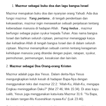
Mazmur sebagai buku doa dan lagu bangsa Israel
Mazmur merupakan buku doa dan nyanyian orang Yahudi. Ada dua
fungsi mazmur.
Yang pertama
, di tengah penderitaan dan
kekawatiran, mazmur ingin menawarkan sebuah penjelasan tentang
keberadaan manusia di hadapan Allah.
Yang kedua
, mazmur
berfungsi sebagai pujian syukur kepada Tuhan. Atas nama bangsa
Israel dan bahkan seluruh ciptaan, pemazmur menanggapi karya
dan kehadiran Allah di tengah bangsa Israel dan di dalam seluruh
ciptaan. Mazmur menampilkan sebuah cermin tentang keragaman
kehidupan manusia yang ditandai dengan pujian, ratapan, syukur,
permohonan, permenungan, kesaksian dan lain-lain.
2.
Mazmur sebagai Doa Orang-orang Kristen
Mazmur adalah juga doa Yesus. Dalam derita-Nya Yesus
mengungkapkan keluh kesah di hadapan Bapa-Nya dengan
menggunakan teks dari mazmur 22:2: “Allah-Ku, Allah-Ku, mengapa
Engkau meninggalkan Daku?” (Mat 27:46; Mrk 15:34). Di atas kayu
salib, Yesus juga menggunakan kata-kata Mazmur 31:6: “Ya Bapa,
ke dalam tangan-Mu Kuserahkan nyawa-Ku” (Luk 23:46).