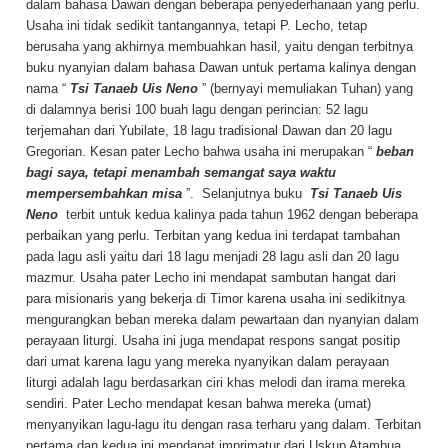
dalam bahasa Dawan dengan beberapa penyederhanaan yang perlu.
Usaha ini tidak sedikit tantangannya, tetapi P. Lecho, tetap
berusaha yang akhirnya membuahkan hasil, yaitu dengan terbitnya
buku nyanyian dalam bahasa Dawan untuk pertama kalinya dengan
nama “
Tsi Tanaeb Uis Neno
” (bernyayi memuliakan Tuhan) yang
di dalamnya berisi 100 buah lagu dengan perincian: 52 lagu
terjemahan dari Yubilate, 18 lagu tradisional Dawan dan 20 lagu
Gregorian. Kesan pater Lecho bahwa usaha ini merupakan “
beban
bagi saya, tetapi menambah semangat saya waktu
mempersembahkan misa
”. Selanjutnya buku
Tsi Tanaeb Uis
Neno
terbit untuk kedua kalinya pada tahun 1962 dengan beberapa
perbaikan yang perlu. Terbitan yang kedua ini terdapat tambahan
pada lagu asli yaitu dari 18 lagu menjadi 28 lagu asli dan 20 lagu
mazmur. Usaha pater Lecho ini mendapat sambutan hangat dari
para misionaris yang bekerja di Timor karena usaha ini sedikitnya
mengurangkan beban mereka dalam pewartaan dan nyanyian dalam
perayaan liturgi. Usaha ini juga mendapat respons sangat positip
dari umat karena lagu yang mereka nyanyikan dalam perayaan
liturgi adalah lagu berdasarkan ciri khas melodi dan irama mereka
sendiri. Pater Lecho mendapat kesan bahwa mereka (umat)
menyanyikan lagu-lagu itu dengan rasa terharu yang dalam. Terbitan
pertama dan kedua ini mendapat imprimatur dari Uskup Atambua,