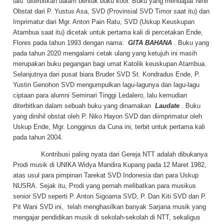
lalu diterbitkan dalam bentuk buku koor. Buku yang mendapat Nihil
Obstat dari P. Yustus Asa, SVD (Provinsial SVD Timor saat itu) dan
Imprimatur dari Mgr. Anton Pain Ratu, SVD (Uskup Keuskupan
Atambua saat itu) dicetak untuk pertama kali di percetakan Ende,
Flores pada tahun 1993 dengan nama:
GITA BAHANA
. Buku yang
pada tahun 2020 mengalami cetak ulang yang ketujuh ini masih
merupakan buku pegangan bagi umat Katolik keuskupan Atambua.
Selanjutnya dari pusat biara Bruder SVD St. Kondradus Ende, P.
Yustin Genohon SVD mengumpulkan lagu-lagunya dan lagu-lagu
ciptaan para alumni Seminari Tinggi Ledalero, lalu kemudian
diterbitkan dalam sebuah buku yang dinamakan
Laudate
. Buku
yang dinihil obstat oleh P. Niko Hayon SVD dan diimprimatur oleh
Uskup Ende, Mgr. Longginus da Cuna ini, terbit untuk pertama kali
pada tahun 2004.
Kontribusi paling nyata dari Gereja NTT adalah dibukanya
Prodi musik di UNIKA Widya Mandira Kupang pada 12 Maret 1982,
atas usul para pimpinan Tarekat SVD Indonesia dan para Uskup
NUSRA. Sejak itu, Prodi yang pernah melibatkan para musikus
senior SVD seperti P. Anton Sigoama SVD, P. Dan Kiti SVD dan P.
Pit Wani SVD ini, telah menghasilkan banyak Sarjana musik yang
mengajar pendidikan musik di sekolah-sekolah di NTT, sekaligus