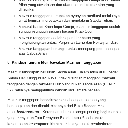
Mazmur tanggapan merupakan tanggapan Gereja atas Sabda
Allah yang diwartakan dan atas misteri keselamatan yang
dihadirkan.
Mazmur tanggapan merupakan nyanyian meditasi melaluinya
umat beriman meresapkan dan mendalami Sabda Tuhan.
Menurut tradisi Bapa-bapa Gereja, mazmur tanggapan adalah
sungguh-sungguh sebuah bacaan Kitab Suci.
Mazmur tanggapan adalah seperti jembatan yang
menghubungkan antara Perjanjian Lama dan Perjanjian Baru.
Mazmur tanggapan berfungsi untuk menopang permenungan
atas Sabda Allah.
5.
Panduan umum Membawakan Mazmur Tanggapan
Mazmur tanggapan berisikan Sabda Allah. Dalam misa atau Ibadat
Sabda Hari Minggu/Hari Raya, tidak diizinkan mengganti mazmur
tanggapan dengan teks-teks lain yang bukan sabda Allah (PUMR
57), misalnya menggantinya dengan lagu antara bacaan.
Mazmur tanggapan hendaknya sesuai dengan bacaan yang
bersangkutan dan diambil biasanya dari Buku Bacaan Misa
atau
lectionarium
. Ketentuan ini tentu sangat penting bagi mereka
yang menyusun Tata Perayaan Ekaristi atau Sabda untuk
kesempatan-kesempatan khusus, misalnya untuk pemberkatan