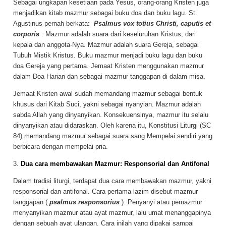
Sebagai ungkapan kesetiaan pada Yesus, orang-orang Kristen juga
menjadikan kitab mazmur sebagai buku doa dan buku lagu. St.
Agustinus pernah berkata:
Psalmus vox totius Christi, caputis et
corporis
: Mazmur adalah suara dari keseluruhan Kristus, dari
kepala dan anggota-Nya. Mazmur adalah suara Gereja, sebagai
Tubuh Mistik Kristus. Buku mazmur menjadi buku lagu dan buku
doa Gereja yang pertama. Jemaat Kristen menggunakan mazmur
dalam Doa Harian dan sebagai mazmur tanggapan di dalam misa.
Jemaat Kristen awal sudah memandang mazmur sebagai bentuk
khusus dari Kitab Suci, yakni sebagai nyanyian. Mazmur adalah
sabda Allah yang dinyanyikan. Konsekuensinya, mazmur itu selalu
dinyanyikan atau didaraskan. Oleh karena itu, Konstitusi Liturgi (SC
84) memandang mazmur sebagai suara sang Mempelai sendiri yang
berbicara dengan mempelai pria.
3.
Dua cara membawakan Mazmur: Responsorial dan Antifonal
Dalam tradisi liturgi, terdapat dua cara membawakan mazmur, yakni
responsorial dan antifonal. Cara pertama lazim disebut mazmur
tanggapan (
psalmus responsorius
): Penyanyi atau pemazmur
menyanyikan mazmur atau ayat mazmur, lalu umat menanggapinya
dengan sebuah ayat ulangan. Cara inilah yang dipakai sampai