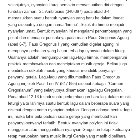
selanjutnya, nyanyian liturgi semakin menyesuaikan diri dengan
tuntutan zaman. St. Ambrosius (340-397) pada abad 3-4,
memasukkan suatu bentuk nyanyian yang baru ke dalam ibadat
yang disebutnya dengan nama “himne”. Sejak itu himne menjadi
nyanyian umat. Bentuk nyanyian ini mengalami perkembangan yang
pesat dan mencapai puncaknya pada masa Paus Gregorius Agung
(abad 6-7). Paus Gregorius I yang kemudian digelar agung ini
mempunya perhatian yang besar terhadap nyanyian dalam liturgi.
Usahanya adalah mengumpulkan lagu-lagu himne, mempengaruhi
praktek membawakan dan menciptakan musik gereja. Beliau juga
mendirikan sekolah musik yang khusus mendidik penyanyi-
penyanyi gereja. Lagu-lagu yang dikumpulkan Paus Gregorius
Agung ini, oleh Paus Leo IV (847-855) disebut sebagai “Carmen
Gregorianum” yang selanjutnya dinamakan lagu-lagu Gregorian.
Pada abad 12-13 terjadi suatu perkembangan baru lagi dalam musik
leturgi yaitu lahirnya suatu bentuk lagu dalam beberapa suara yang
disebut dengan nama nyanyian polyfon. Dengan adanya bentuk lagu
ini, maka lahir pula paduan suara gereja yang membutuhkan
penyanyi-penyanyi terlatih. Bentuk nyanyian polyfon ini tidak
menggeser atau menggantikan nyanyian Gregorian tetapi keduanya
tetap merupakan harta musik liturgi Gereja yang masih dipelihara