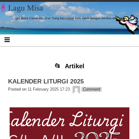
Skip to content
Skip to CUSTOM_HTML-7
Skip to CUSTOM_HTML-3
Skip to CATEGORIES-4
Skip to TAG_CLOUD-9
Skip to
Skip to
Skip to
Skip to
Lagu Misa
LISTCATEGORYPOSTSWIDGET-16
LISTCATEGORYPOSTSWIDGET-18
LISTCATEGORYPOSTSWIDGET-8
LISTCATEGORYPOSTSWIDGET-4
Qui Bene Cantat bis Orat :Yang bernyanyi baik sama dengan berdoa dua kali
Artikel
KALENDER LITURGI 2025
Lapopp music
Posted on
11 February 2025 17:23
Comment