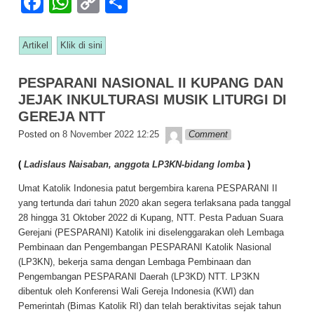
F
W
C
S
a
h
o
h
c
at
p
ar
Artikel
Klik di sini
e
s
y
e
PESPARANI NASIONAL II KUPANG DAN
b
A
Li
JEJAK INKULTURASI MUSIK LITURGI DI
o
p
n
GEREJA NTT
o
p
k
Lapopp music
Posted on
8 November 2022 12:25
Comment
k
(
Ladislaus Naisaban, anggota LP3KN-bidang lomba
)
Umat Katolik Indonesia patut bergembira karena PESPARANI II
yang tertunda dari tahun 2020 akan segera terlaksana pada tanggal
28 hingga 31 Oktober 2022 di Kupang, NTT. Pesta Paduan Suara
Gerejani (PESPARANI) Katolik ini diselenggarakan oleh Lembaga
Pembinaan dan Pengembangan PESPARANI Katolik Nasional
(LP3KN), bekerja sama dengan Lembaga Pembinaan dan
Pengembangan PESPARANI Daerah (LP3KD) NTT. LP3KN
dibentuk oleh Konferensi Wali Gereja Indonesia (KWI) dan
Pemerintah (Bimas Katolik RI) dan telah beraktivitas sejak tahun