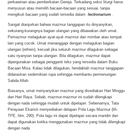
perkawinan atau pemberkatan Gereja. Terkadang seksi liturgi harus
menyusun atau memilih bacaan-bacaan yang sesuai, tanpa
mengikuti bacaan yang sudah tersedia dalam
lectionarium
.
Sangat dianjurkan bahwa mazmur tanggapan itu dinyanyikan,
sekurang-kurangnya bagian ulangan yang dibawakan oleh umat.
Pemazmur melagukan ayat-ayat mazmur dari mimbar atau tempat
lain yang cocok. Umat menanggapi dengan melagukan bagian
ulangan (refrein), kecuali jika seluruh mazmur dilagukan sebagai
satu nyanyian tanpa ulangan. Bila dilagukan, mazmur dapat
dipergunakan sebagai pengganti teks yang tersedia dalam Buku
Bacaan Misa. Kalau tidak dilagukan, hendaklah mazmur tanggapan
didaraskan sedemikian rupa sehingga membantu permenungan
Sabda Allah.
Biasanya, umat menyanyikan mazmur yang disediakan Hari Minggu
dan Hari Raya. Sebab, mazmur-mazmur ini sudah dilengkapi
dengan nada sehingga mudah untuk dipelajari. Sebenarnya, Tata
Perayaan Ekaristi menyediakan delapan Pola Lagu Mazmur (lih.
TPE, hlm. 290). Pola lagu ini dapat dipelajari secara mandiri dan
dapat digunakan ketika menggunakan mazmur yang tidak dilengkapi
dengan nada.