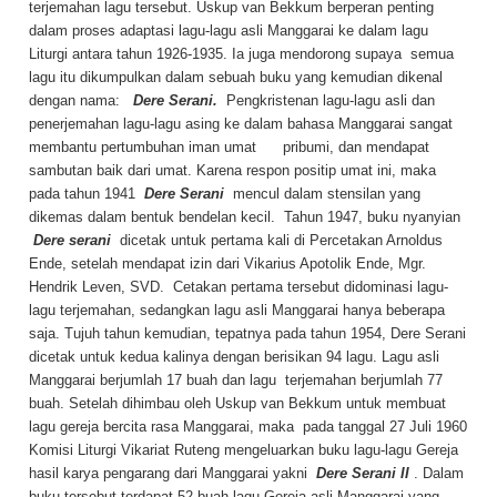
terjemahan lagu tersebut. Uskup van Bekkum berperan penting
dalam proses adaptasi lagu-lagu asli Manggarai ke dalam lagu
Liturgi antara tahun 1926-1935. Ia juga mendorong supaya semua
lagu itu dikumpulkan dalam sebuah buku yang kemudian dikenal
dengan nama:
Dere Serani.
Pengkristenan lagu-lagu asli dan
penerjemahan lagu-lagu asing ke dalam bahasa Manggarai sangat
membantu pertumbuhan iman umat pribumi, dan mendapat
sambutan baik dari umat. Karena respon positip umat ini, maka
pada tahun 1941
Dere Serani
mencul dalam stensilan yang
dikemas dalam bentuk bendelan kecil. Tahun 1947, buku nyanyian
Dere serani
dicetak untuk pertama kali di Percetakan Arnoldus
Ende, setelah mendapat izin dari Vikarius Apotolik Ende, Mgr.
Hendrik Leven, SVD. Cetakan pertama tersebut didominasi lagu-
lagu terjemahan, sedangkan lagu asli Manggarai hanya beberapa
saja. Tujuh tahun kemudian, tepatnya pada tahun 1954, Dere Serani
dicetak untuk kedua kalinya dengan berisikan 94 lagu. Lagu asli
Manggarai berjumlah 17 buah dan lagu terjemahan berjumlah 77
buah. Setelah dihimbau oleh Uskup van Bekkum untuk membuat
lagu gereja bercita rasa Manggarai, maka pada tanggal 27 Juli 1960
Komisi Liturgi Vikariat Ruteng mengeluarkan buku lagu-lagu Gereja
hasil karya pengarang dari Manggarai yakni
Dere Serani II
. Dalam
buku tersebut terdapat 52 buah lagu Gereja asli Manggarai yang