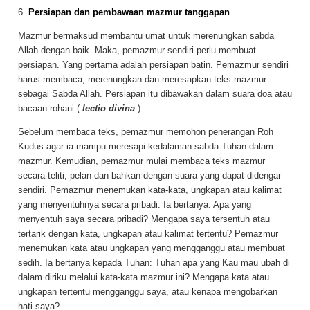
6.
Persiapan dan pembawaan mazmur tanggapan
Mazmur bermaksud membantu umat untuk merenungkan sabda
Allah dengan baik. Maka, pemazmur sendiri perlu membuat
persiapan. Yang pertama adalah persiapan batin. Pemazmur sendiri
harus membaca, merenungkan dan meresapkan teks mazmur
sebagai Sabda Allah. Persiapan itu dibawakan dalam suara doa atau
bacaan rohani (
lectio divina
).
Sebelum membaca teks, pemazmur memohon penerangan Roh
Kudus agar ia mampu meresapi kedalaman sabda Tuhan dalam
mazmur. Kemudian, pemazmur mulai membaca teks mazmur
secara teliti, pelan dan bahkan dengan suara yang dapat didengar
sendiri. Pemazmur menemukan kata-kata, ungkapan atau kalimat
yang menyentuhnya secara pribadi. Ia bertanya: Apa yang
menyentuh saya secara pribadi? Mengapa saya tersentuh atau
tertarik dengan kata, ungkapan atau kalimat tertentu? Pemazmur
menemukan kata atau ungkapan yang mengganggu atau membuat
sedih. Ia bertanya kepada Tuhan: Tuhan apa yang Kau mau ubah di
dalam diriku melalui kata-kata mazmur ini? Mengapa kata atau
ungkapan tertentu mengganggu saya, atau kenapa mengobarkan
hati saya?