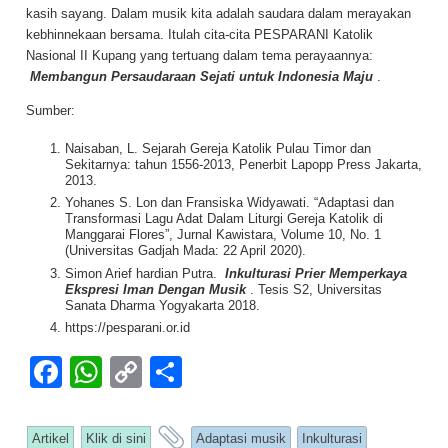
kasih sayang. Dalam musik kita adalah saudara dalam merayakan
kebhinnekaan bersama. Itulah cita-cita PESPARANI Katolik
Nasional II Kupang yang tertuang dalam tema perayaannya:
Membangun Persaudaraan Sejati untuk Indonesia Maju
.
Sumber:
Naisaban, L. Sejarah Gereja Katolik Pulau Timor dan
Sekitarnya: tahun 1556-2013, Penerbit Lapopp Press Jakarta,
2013.
Yohanes S. Lon dan Fransiska Widyawati. “Adaptasi dan
Transformasi Lagu Adat Dalam Liturgi Gereja Katolik di
Manggarai Flores”, Jurnal Kawistara, Volume 10, No. 1
(Universitas Gadjah Mada: 22 April 2020).
Simon Arief hardian Putra.
Inkulturasi Prier Memperkaya
Ekspresi Iman Dengan Musik
. Tesis S2, Universitas
Sanata Dharma Yogyakarta 2018.
https://pesparani.or.id
F
W
C
S
a
h
o
h
c
at
p
ar
and tagged
Artikel
Klik di sini
Adaptasi musik
Inkulturasi