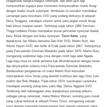
keagamaan bangsa-bangsa setempat, dan lebih jauh lagi
menyeruhkan supaya para misionaris menyesuaikan musik liturgi
dengan tradisi musik setempat. Himbauan ini semakin membakar
semangat para misionaris SVD yang sedang berkarya di wilayah
Nusa Tenggara, sekaligus vitamin untuk para pegiat musik liturgi,
baik klerus maupun awam. Terhitung sejak tahun 1966 Seminari
Tinggi Ledalero Flores merupakan pusat pencarian nyanyian ibadat
baru. Mulai dengan seri buku nyanyian
Turut Serta
yang
diprakarsai Jan Riberu bersama Dan Kitti SVD, Martin Runi, dan
Alfons Hayon SVD, dan terbit di Ende pada tahun 1967. Selanjutnya
pada Pancawindu Seminari Mataloko pada tahun 1970, Martin Runi,
mengarang sederetan lagu misa dengan motif lagu adat Ngada.
Lagu-lagu misa ini untuk pertama kali dikombinasikan dengan tarian
dan dinyanyikan selama misa Pancawindu Seminari Mataloko.
Berdasarkan pengalaman ini maka Martin Runi kemudian
menciptakan misa Senja yang diambil motifnya dari lagu Oras Loro
malirin dari Belu Malaka. Pada tahun 1974, keuskupan Larantuka
mendapat seorang uskup baru yaitu Mgr. Darius Nggawa SVD.
Terdorong oleh kebanggaan atas diangkatnya seorang pribumi
sebagai uskup setempat, maka Matius Weruin, seorang guru musik
yang cukup terkenal di seluruh Flores Timur, mengarang sebuah
misa dengan mengolah bagian-bagian lagu daerah setempat yakni