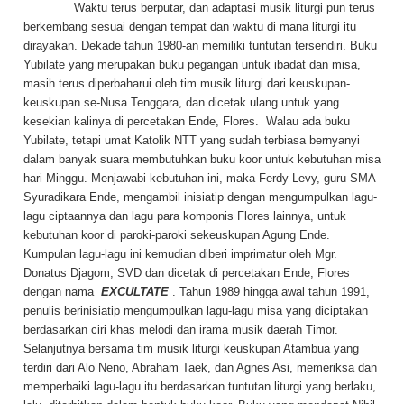
Waktu terus berputar, dan adaptasi musik liturgi pun terus
berkembang sesuai dengan tempat dan waktu di mana liturgi itu
dirayakan. Dekade tahun 1980-an memiliki tuntutan tersendiri. Buku
Yubilate yang merupakan buku pegangan untuk ibadat dan misa,
masih terus diperbaharui oleh tim musik liturgi dari keuskupan-
keuskupan se-Nusa Tenggara, dan dicetak ulang untuk yang
kesekian kalinya di percetakan Ende, Flores. Walau ada buku
Yubilate, tetapi umat Katolik NTT yang sudah terbiasa bernyanyi
dalam banyak suara membutuhkan buku koor untuk kebutuhan misa
hari Minggu. Menjawabi kebutuhan ini, maka Ferdy Levy, guru SMA
Syuradikara Ende, mengambil inisiatip dengan mengumpulkan lagu-
lagu ciptaannya dan lagu para komponis Flores lainnya, untuk
kebutuhan koor di paroki-paroki sekeuskupan Agung Ende.
Kumpulan lagu-lagu ini kemudian diberi imprimatur oleh Mgr.
Donatus Djagom, SVD dan dicetak di percetakan Ende, Flores
dengan nama
EXCULTATE
. Tahun 1989 hingga awal tahun 1991,
penulis berinisiatip mengumpulkan lagu-lagu misa yang diciptakan
berdasarkan ciri khas melodi dan irama musik daerah Timor.
Selanjutnya bersama tim musik liturgi keuskupan Atambua yang
terdiri dari Alo Neno, Abraham Taek, dan Agnes Asi, memeriksa dan
memperbaiki lagu-lagu itu berdasarkan tuntutan liturgi yang berlaku,