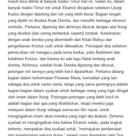
masih bisa dilihat di banyak tradisi Timur hari ini. Selain itu, dalam
banyak tradisi Timur roti untuk Ekaristi disiapkan sebelum Liturgi
Kudus dengan dipotong dari roti yang lebih besar. Bagian tengah
yang dipilih ini disebut Anak Domba, dan memiliki berbagai dimensi
simbolis. Pertama, dipotong dan akhirnya ditusuk dengan alat liturgi
yang disebut (dan sering berbentuk seperti) tombak. Keterkaitan
dengan anak domba yang disembelih dari Kitab Wahyu dan
pengorbanan Kristus sulit untuk dilewatkan. Persiapan doa sebelum
pemecahan roti mengacu pada tema kedua, yaitu Betlehem dan
kelahiran Kristus, dan karena itu ada lagu Natal tentang anak
domba. Akhirnya, setelah Anak Domba dipotong dan ditusuk,
potongan roti lainnya yang lebih kecil dipatahkan. Pertama datang
bagian dalam kehormatan Perawan Maria, kemudian yang lain
sebagai doa untuk santo santa, tetapi yang sama pentingnya adalah
bagian-bagian dalam syafaat untuk berbagai orang yang ingin diingat
oleh imam dalam liturgi. Potongan-potongan yang lebih kecil ini
adalah bagian dari apa yang ditahbiskan, tetapi mereka juga
melayani dalam liturgi sebagai semacam lilin nazar, untuk
mengingatkan imam akan mereka yang ingin dia doakan. Dimensi
syafaat ini mengingatkan kita bahwa Ekaristi selalu, pada tingkat
tertentu, merupakan doa syafaat untuk, “memajukan perdamaian
dan keselamatan seluruh dunia,” seperti yang diinginkan oleh Doa