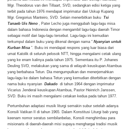
Mgr. Theodorus van den Tillaart, SVD, sedangkan edisi ketiga yang
terbit pada tahun 1976 mendapat imprimatur dari Uskup Kupang
Mgr. Gregorius Manteiro, SVD. Selain menerbitkan buku
Tsi
Tanaeb Uis Neno
, Pater Lecho juga menggubah lagu-lagu misa
dalam bahasa Indonesia dengan mengambil lagu-lagu daerah Timor
sebagai motif dari lagu-lagu tersebut. Lagu-lagu ini kemudian
terkumpul dalam buku yang dikenal dengan nama “
Nyanyian untuk
Kurban Misa
”. Buku ini mendapat respons yang luar biasa dari
umat Katolik di seluruh pelosok NTT, hingga mengalami cetak ulang
yang ke enam kalinya pada tahun 1975. Sementara itu P. Johanes
Deuling SVD, melakukan yang sama di wilayah keuskupan Atambua
yang berbahasa Tetun. Dia mengumpulkan dan menerjemahkan
lagu-lagu ke dalam bahasa Tetun yang kemudian diterbitkan dengan
nama buku nyanyian
Dakado
di tahun 1964 dengan imprimatur
Vicarius Jenderal keuskupan Atambua, Pastor Heinrich Janssen,
SVD. Buku ini masih mengalami cetakan kedua pada tahun 1977.
Pertumbuhan adaptasi musik liturgi semakin subur setelah adanya
Konsili Vatikan II di tahun 1965. Dalam Konstitusi Liturgi bab yang
keenam nomor seratus sembilanbelas, Konsili menghimbau para
misionaris di daerah-daerah misi supaya menghargai tradisi musik