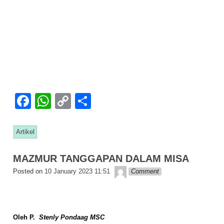
F
W
C
S
a
h
o
h
c
at
p
ar
Artikel
e
s
y
e
MAZMUR TANGGAPAN DALAM MISA
b
A
Li
Lapopp music
Posted on
10 January 2023 11:51
Comment
o
p
n
o
p
k
k
Oleh P.
Stenly Pondaag MSC