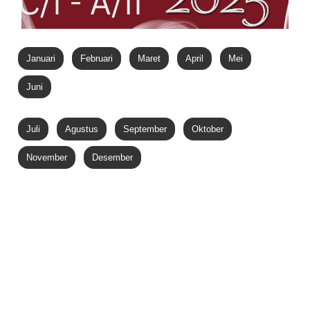
Januari
Februari
Maret
April
Mei
Juni
Juli
Agustus
September
Oktober
November
Desember