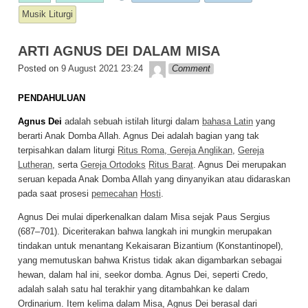
e
s
y
e
Musik Liturgi
b
A
Li
ARTI AGNUS DEI DALAM MISA
o
p
n
admin
Posted on
9 August 2021 23:24
Comment
o
p
k
k
PENDAHULUAN
Agnus Dei
adalah sebuah istilah liturgi dalam
bahasa Latin
yang
berarti Anak Domba Allah. Agnus Dei adalah bagian yang tak
terpisahkan dalam liturgi
Ritus Roma
,
Gereja Anglikan
,
Gereja
Lutheran
, serta
Gereja Ortodoks
Ritus Barat
. Agnus Dei merupakan
seruan kepada Anak Domba Allah yang dinyanyikan atau didaraskan
pada saat prosesi
pemecahan
Hosti
.
Agnus Dei mulai diperkenalkan dalam Misa sejak Paus Sergius
(687–701). Diceriterakan bahwa langkah ini mungkin merupakan
tindakan untuk menantang Kekaisaran Bizantium (Konstantinopel),
yang memutuskan bahwa Kristus tidak akan digambarkan sebagai
hewan, dalam hal ini, seekor domba. Agnus Dei, seperti Credo,
adalah salah satu hal terakhir yang ditambahkan ke dalam
Ordinarium. Item kelima dalam Misa, Agnus Dei berasal dari