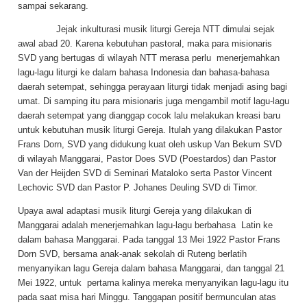
sampai sekarang.
Jejak inkulturasi musik liturgi Gereja NTT dimulai sejak
awal abad 20. Karena kebutuhan pastoral, maka para misionaris
SVD yang bertugas di wilayah NTT merasa perlu menerjemahkan
lagu-lagu liturgi ke dalam bahasa Indonesia dan bahasa-bahasa
daerah setempat, sehingga perayaan liturgi tidak menjadi asing bagi
umat. Di samping itu para misionaris juga mengambil motif lagu-lagu
daerah setempat yang dianggap cocok lalu melakukan kreasi baru
untuk kebutuhan musik liturgi Gereja. Itulah yang dilakukan Pastor
Frans Dorn, SVD yang didukung kuat oleh uskup Van Bekum SVD
di wilayah Manggarai, Pastor Does SVD (Poestardos) dan Pastor
Van der Heijden SVD di Seminari Mataloko serta Pastor Vincent
Lechovic SVD dan Pastor P. Johanes Deuling SVD di Timor.
Upaya awal adaptasi musik liturgi Gereja yang dilakukan di
Manggarai adalah menerjemahkan lagu-lagu berbahasa Latin ke
dalam bahasa Manggarai. Pada tanggal 13 Mei 1922 Pastor Frans
Dorn SVD, bersama anak-anak sekolah di Ruteng berlatih
menyanyikan lagu Gereja dalam bahasa Manggarai, dan tanggal 21
Mei 1922, untuk pertama kalinya mereka menyanyikan lagu-lagu itu
pada saat misa hari Minggu. Tanggapan positif bermunculan atas