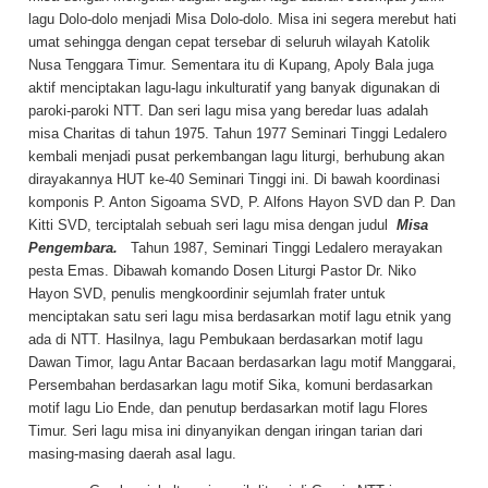
lagu Dolo-dolo menjadi Misa Dolo-dolo. Misa ini segera merebut hati
umat sehingga dengan cepat tersebar di seluruh wilayah Katolik
Nusa Tenggara Timur. Sementara itu di Kupang, Apoly Bala juga
aktif menciptakan lagu-lagu inkulturatif yang banyak digunakan di
paroki-paroki NTT. Dan seri lagu misa yang beredar luas adalah
misa Charitas di tahun 1975. Tahun 1977 Seminari Tinggi Ledalero
kembali menjadi pusat perkembangan lagu liturgi, berhubung akan
dirayakannya HUT ke-40 Seminari Tinggi ini. Di bawah koordinasi
komponis P. Anton Sigoama SVD, P. Alfons Hayon SVD dan P. Dan
Kitti SVD, terciptalah sebuah seri lagu misa dengan judul
Misa
Pengembara.
Tahun 1987, Seminari Tinggi Ledalero merayakan
pesta Emas. Dibawah komando Dosen Liturgi Pastor Dr. Niko
Hayon SVD, penulis mengkoordinir sejumlah frater untuk
menciptakan satu seri lagu misa berdasarkan motif lagu etnik yang
ada di NTT. Hasilnya, lagu Pembukaan berdasarkan motif lagu
Dawan Timor, lagu Antar Bacaan berdasarkan lagu motif Manggarai,
Persembahan berdasarkan lagu motif Sika, komuni berdasarkan
motif lagu Lio Ende, dan penutup berdasarkan motif lagu Flores
Timur. Seri lagu misa ini dinyanyikan dengan iringan tarian dari
masing-masing daerah asal lagu.