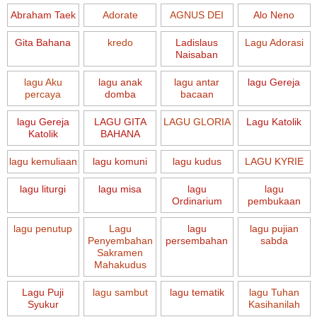
Abraham Taek
Adorate
AGNUS DEI
Alo Neno
Gita Bahana
kredo
Ladislaus
Lagu Adorasi
Naisaban
lagu Aku
lagu anak
lagu antar
lagu Gereja
percaya
domba
bacaan
lagu Gereja
LAGU GITA
LAGU GLORIA
Lagu Katolik
Katolik
BAHANA
lagu kemuliaan
lagu komuni
lagu kudus
LAGU KYRIE
lagu liturgi
lagu misa
lagu
lagu
Ordinarium
pembukaan
lagu penutup
Lagu
lagu
lagu pujian
Penyembahan
persembahan
sabda
Sakramen
Mahakudus
Lagu Puji
lagu sambut
lagu tematik
lagu Tuhan
Syukur
Kasihanilah