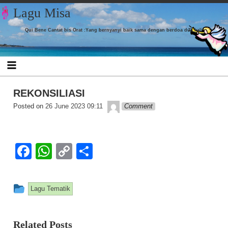
Skip to content
Lagu Misa
Qui Bene Cantat bis Orat :Yang bernyanyi baik sama dengan berdoa dua kali
REKONSILIASI
admin
Posted on
26 June 2023 09:11
Comment
Facebook
WhatsApp
Copy
Share
Link
This entry was posted in
Lagu Tematik
Related Posts