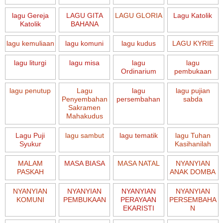
lagu Gereja
LAGU GITA
LAGU GLORIA
Lagu Katolik
Katolik
BAHANA
lagu kemuliaan
lagu komuni
lagu kudus
LAGU KYRIE
lagu liturgi
lagu misa
lagu
lagu
Ordinarium
pembukaan
lagu penutup
Lagu
lagu
lagu pujian
Penyembahan
persembahan
sabda
Sakramen
Mahakudus
Lagu Puji
lagu sambut
lagu tematik
lagu Tuhan
Syukur
Kasihanilah
MALAM
MASA BIASA
MASA NATAL
NYANYIAN
PASKAH
ANAK DOMBA
NYANYIAN
NYANYIAN
NYANYIAN
NYANYIAN
KOMUNI
PEMBUKAAN
PERAYAAN
PERSEMBAHA
EKARISTI
N