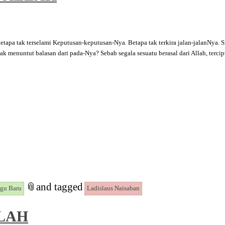
etapa tak terselami Keputusan-keputusan-Nya. Betapa tak terkira jalan-jalanNya.
k menuntut balasan dari pada-Nya? Sebab segala sesuatu berasal dari Allah, terci
📎
and tagged
gu Baru
Ladislaus Naisaban
LAH