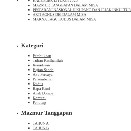
KALENDER LITURGI 2025
MAZMUR TANGGAPAN DALAM MISA
PESPARANI NASIONAL II KUPANG DAN JEJAK INKULTUR
ARTI AGNUS DEI DALAM MISA
MAKNA LAGU KUDUS DALAM MISA
Kategori
Pembukaan
Tuhan Kasihanilah
Kemuliaan
Pujian Sabda
Aku Percaya
Persembahan
Kudus
Bapa Kami
Anak Domba
Komuni
Penutup
Mazmur Tanggapan
TAHUN A
TAHUN B