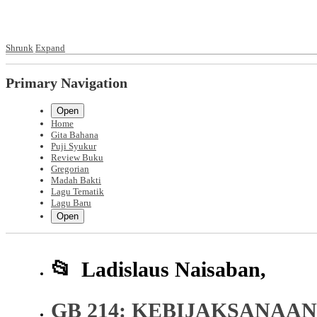
Shrunk
Expand
Primary Navigation
Open
Home
Gita Bahana
Puji Syukur
Review Buku
Gregorian
Madah Bakti
Lagu Tematik
Lagu Baru
Open
Ladislaus Naisaban,
GB 214: KEBIJAKSANAA