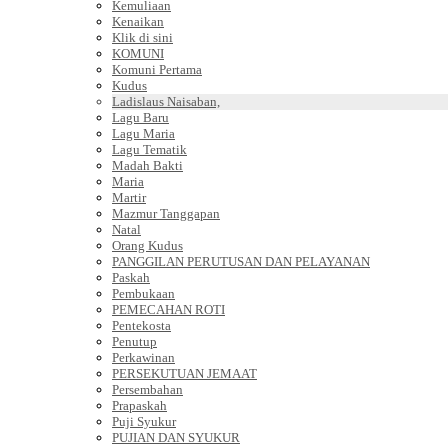
Kemuliaan
Kenaikan
Klik di sini
KOMUNI
Komuni Pertama
Kudus
Ladislaus Naisaban,
Lagu Baru
Lagu Maria
Lagu Tematik
Madah Bakti
Maria
Martir
Mazmur Tanggapan
Natal
Orang Kudus
PANGGILAN PERUTUSAN DAN PELAYANAN
Paskah
Pembukaan
PEMECAHAN ROTI
Pentekosta
Penutup
Perkawinan
PERSEKUTUAN JEMAAT
Persembahan
Prapaskah
Puji Syukur
PUJIAN DAN SYUKUR