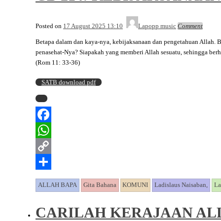
Posted on
17 August 2025 13:10
Lapopp music
Comment
Betapa dalam dan kaya-nya, kebijaksanaan dan pengetahuan Allah. B
penasehat-Nya? Siapakah yang memberi Allah sesuatu, sehingga berha
(Rom 11: 33-36)
SATB download pdf
Facebook
WhatsApp
Copy
Link
Share
ALLAH BAPA
Gita Bahana
KOMUNI
Ladislaus Naisaban,
La
CARILAH KERAJAAN AL