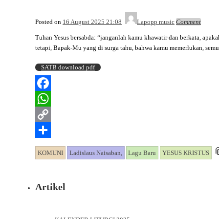
Posted on
16 August 2025 21:08
Lapopp music
Comment
Tuhan Yesus bersabda: “janganlah kamu khawatir dan berkata, apak
tetapi, Bapak-Mu yang di surga tahu, bahwa kamu memerlukan, semua
SATB download pdf
Facebook
WhatsApp
Copy
Link
Share

KOMUNI
Ladislaus Naisaban,
Lagu Baru
YESUS KRISTUS
Artikel