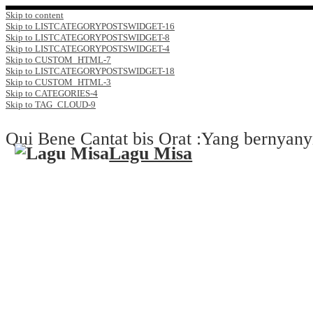
Skip to content
Skip to LISTCATEGORYPOSTSWIDGET-16
Skip to LISTCATEGORYPOSTSWIDGET-8
Skip to LISTCATEGORYPOSTSWIDGET-4
Skip to CUSTOM_HTML-7
Skip to LISTCATEGORYPOSTSWIDGET-18
Skip to CUSTOM_HTML-3
Skip to CATEGORIES-4
Skip to TAG_CLOUD-9
Qui Bene Cantat bis Orat :Yang bernyany
Lagu Misa