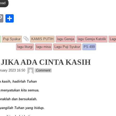
load
W
C
S
o
h
p
ar
and tagged
Puji Syukur
KAMIS PUTIH
lagu Gereja
lagu Gereja Katolik
Lagu
y
e
lagu liturgi
lagu misa
Lagu Puji Syukur
PS 499
Li
n
: JIKA ADA CINTA KASIH
k
Lapopp music
ruary 2023 16:50
Comment
a kasih, hadirlah Tuhan
s menyatukan kita semua.
raklah dan bersukalah.
ayangilah Tuhan yang hidup.