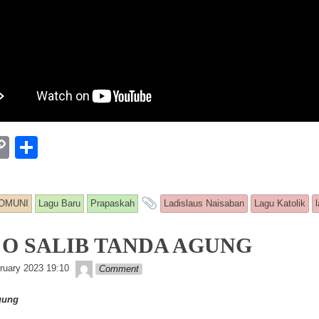
W
C
S
o
h
p
ar
and tagged
OMUNI
Lagu Baru
Prapaskah
Ladislaus Naisaban
Lagu Katolik
y
e
Li
: O SALIB TANDA AGUNG
n
Lapopp music
ruary 2023 19:10
Comment
k
gung