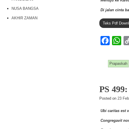
Menuju ke Kalva
NUSA BANGSA
Di jalan cinta ba
AKHIR ZAMAN
Teks Pdf Down
F
a
h
c
at
Prapaskah
e
s
b
A
o
p
PS 499
o
p
Posted on
23 Feb
k
Ubi caritas est v
Congregavit nos