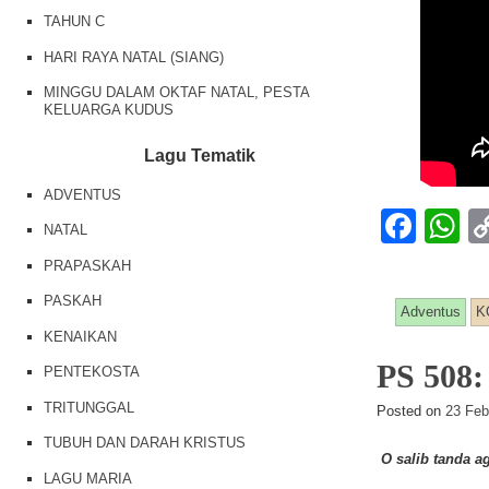
TAHUN C
HARI RAYA NATAL (SIANG)
MINGGU DALAM OKTAF NATAL, PESTA
KELUARGA KUDUS
Lagu Tematik
ADVENTUS
F
NATAL
a
h
PRAPASKAH
c
at
PASKAH
Adventus
K
e
s
KENAIKAN
b
A
PS 508
PENTEKOSTA
o
p
TRITUNGGAL
Posted on
23 Feb
o
p
TUBUH DAN DARAH KRISTUS
k
O salib tanda a
LAGU MARIA