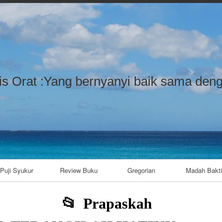
Skip to content
Skip to LISTCATEGORYPOSTSWIDG
Skip to LISTCATEGORYPOSTSWIDG
Skip to LISTCATEGORYPOSTSWIDG
Skip to CUSTOM_HTML-7
Skip to LISTCATEGORYPOSTSWIDG
Skip to CUSTOM_HTML-3
Skip to CATEGORIES-4
Skip to TAG_CLOUD-9
is Orat :Yang bernyanyi baik sama deng
Puji Syukur
Review Buku
Gregorian
Madah Bakti
Prapaskah