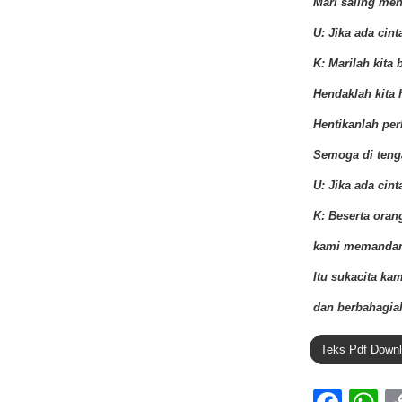
Mari saling men
U: Jika ada cint
K: Marilah kita 
Hendaklah kita 
Hentikanlah pe
Semoga di tenga
U: Jika ada cint
K: Beserta oran
kami memandan
Itu sukacita kam
dan berbahagia
Teks Pdf Down