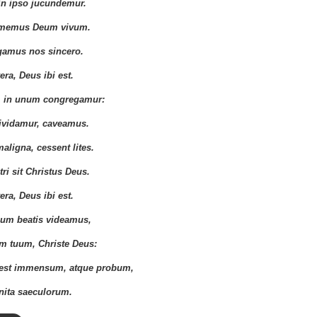
in ipso jucundemur.
amemus Deum vivum.
igamus nos sincero.
era, Deus ibi est.
 in unum congregamur:
ividamur, caveamus.
aligna, cessent lites.
ri sit Christus Deus.
era, Deus ibi est.
um beatis videamus,
um tuum, Christe Deus:
est immensum, atque probum,
inita saeculorum.