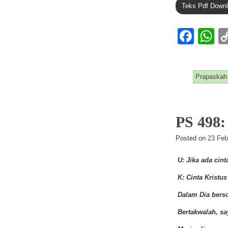
Teks Pdf Down
F
a
h
c
at
Prapaskah
e
s
b
A
o
p
PS 498
o
p
Posted on
23 Feb
k
U: Jika ada cint
K: Cinta Kristu
Dalam Dia berso
Bertakwalah, s