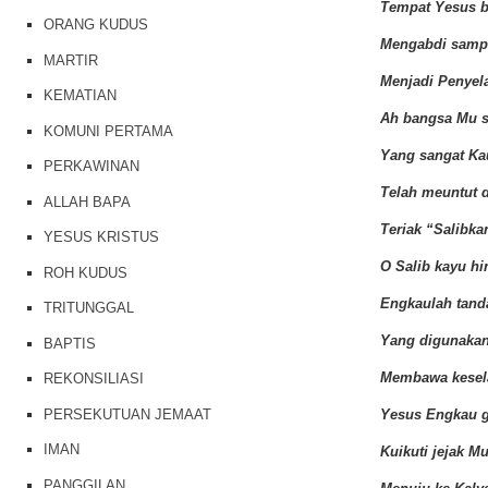
Tempat Yesus 
ORANG KUDUS
Mengabdi sampa
MARTIR
Menjadi Penyel
KEMATIAN
Ah bangsa Mu s
KOMUNI PERTAMA
Yang sangat Ka
PERKAWINAN
Telah meuntut 
ALLAH BAPA
Teriak “Salibka
YESUS KRISTUS
O Salib kayu hi
ROH KUDUS
Engkaulah tand
TRITUNGGAL
Yang digunaka
BAPTIS
Membawa kesel
REKONSILIASI
PERSEKUTUAN JEMAAT
Yesus Engkau 
IMAN
Kuikuti jejak M
PANGGILAN