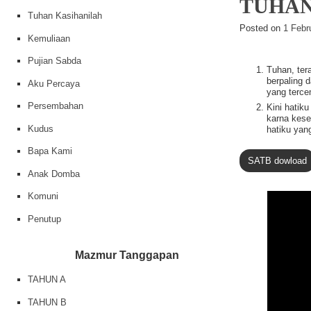
TUHAN
Tuhan Kasihanilah
Posted on
1 Febr
Kemuliaan
Pujian Sabda
Tuhan, ter
berpaling 
Aku Percaya
yang tercem
Persembahan
Kini hatik
karna kes
Kudus
hatiku yang
Bapa Kami
SATB dowload
Anak Domba
Komuni
Penutup
Mazmur Tanggapan
TAHUN A
TAHUN B