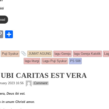
ri
kti
load
W
C
S
o
h
p
ar
and tagged
Puji Syukur
JUMAT AGUNG
lagu Gereja
lagu Gereja Katolik
Lag
y
e
lagu liturgi
Lagu Puji Syukur
PS 508
Li
n
: UBI CARITAS EST VERA
k
Lapopp music
ruary 2023 16:56
Comment
era, Deus ibi est.
 in unum Christi amor.