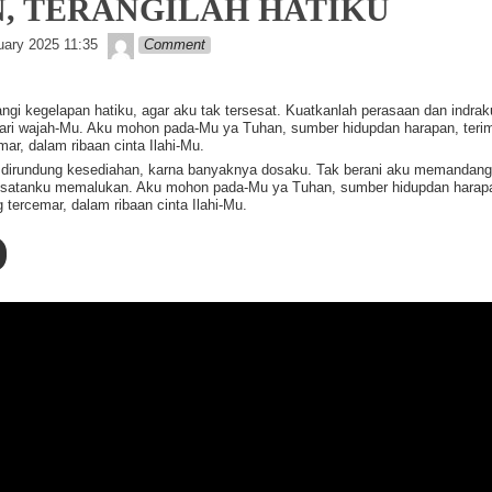
, TERANGILAH HATIKU
Lapopp music
uary 2025 11:35
Comment
angi kegelapan hatiku, agar aku tak tersesat. Kuatkanlah perasaan dan indrak
dari wajah-Mu. Aku mohon pada-Mu ya Tuhan, sumber hidupdan harapan, terim
ar, dalam ribaan cinta Ilahi-Mu.
u dirundung kesediahan, karna banyaknya dosaku. Tak berani aku memandan
esatanku memalukan. Aku mohon pada-Mu ya Tuhan, sumber hidupdan harapa
 tercemar, dalam ribaan cinta Ilahi-Mu.