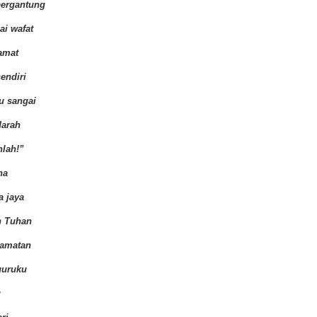
bergantung
i wafat
amat
endiri
u sangai
darah
nlah!”
na
a jaya
n Tuhan
amatan
guruku
u