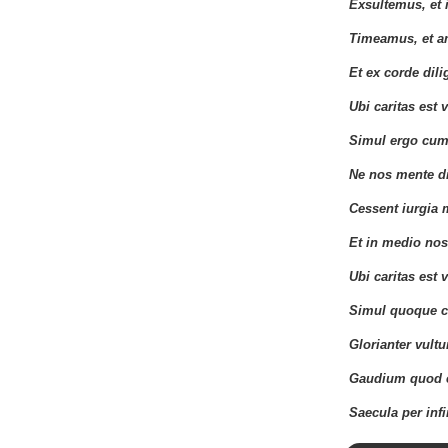
Exsultemus, et 
Timeamus, et 
Et ex corde dil
Ubi caritas est v
Simul ergo cum
Ne nos mente d
Cessent iurgia m
Et in medio nost
Ubi caritas est v
Simul quoque c
Glorianter vult
Gaudium quod 
Saecula per inf