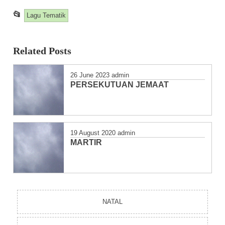
📂
This entry was posted in
Lagu Tematik
Related Posts
26 June 2023
admin
PERSEKUTUAN JEMAAT
19 August 2020
admin
MARTIR
NATAL