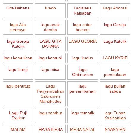
Gita Bahana
kredo
Ladislaus
Lagu Adorasi
Naisaban
lagu Aku
lagu anak
lagu antar
lagu Gereja
percaya
domba
bacaan
lagu Gereja
LAGU GITA
LAGU GLORIA
Lagu Katolik
Katolik
BAHANA
lagu kemuliaan
lagu komuni
lagu kudus
LAGU KYRIE
lagu liturgi
lagu misa
lagu
lagu
Ordinarium
pembukaan
lagu penutup
Lagu
lagu
lagu pujian
Penyembahan
persembahan
sabda
Sakramen
Mahakudus
Lagu Puji
lagu sambut
lagu tematik
lagu Tuhan
Syukur
Kasihanilah
MALAM
MASA BIASA
MASA NATAL
NYANYIAN