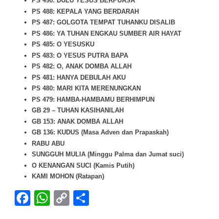
PS 490: DULU YESUS BERPUASA
PS 488: KEPALA YANG BERDARAH
PS 487: GOLGOTA TEMPAT TUHANKU DISALIB
PS 486: YA TUHAN ENGKAU SUMBER AIR HAYAT
PS 485: O YESUSKU
PS 483: O YESUS PUTRA BAPA
PS 482: O, ANAK DOMBA ALLAH
PS 481: HANYA DEBULAH AKU
PS 480: MARI KITA MERENUNGKAN
PS 479: HAMBA-HAMBAMU BERHIMPUN
GB 29 – TUHAN KASIHANILAH
GB 153: ANAK DOMBA ALLAH
GB 136: KUDUS (Masa Adven dan Prapaskah)
RABU ABU
SUNGGUH MULIA (Minggu Palma dan Jumat suci)
O KENANGAN SUCI (Kamis Putih)
KAMI MOHON (Ratapan)
Facebook
WhatsApp
Copy
Share
Link