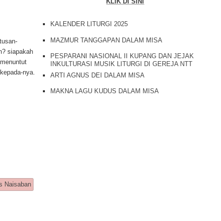
KLIK DI SINI
KALENDER LITURGI 2025
MAZMUR TANGGAPAN DALAM MISA
tusan-
ah? siapakah
PESPARANI NASIONAL II KUPANG DAN JEJAK
 menuntut
INKULTURASI MUSIK LITURGI DI GEREJA NTT
u kepada-nya.
ARTI AGNUS DEI DALAM MISA
MAKNA LAGU KUDUS DALAM MISA
agged
us Naisaban