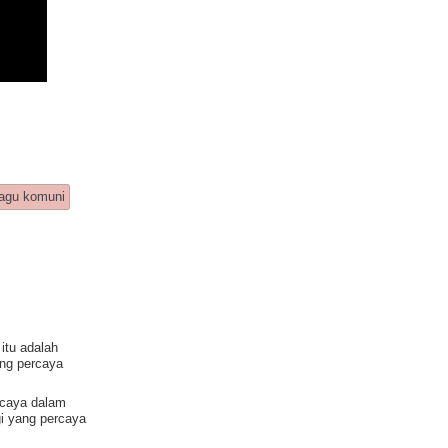
lagu komuni
itu adalah
ang percaya
rcaya dalam
i yang percaya