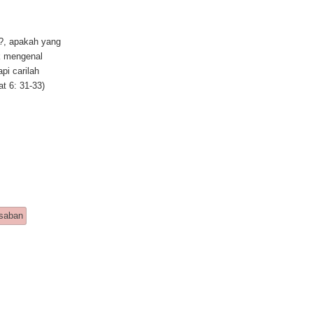
?, apakah yang
k mengenal
pi carilah
t 6: 31-33)
ed
isaban