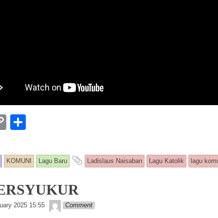
W
C
S
o
h
p
ar
and tagged
KOMUNI
Lagu Baru
Ladislaus Naisaban
Lagu Katolik
lagu kom
y
e
Li
ERSYUKUR
n
Lapopp music
uary 2025 15:55
Comment
k