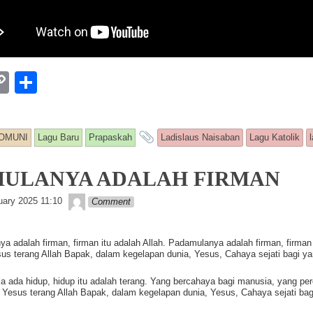
W
C
S
o
h
p
ar
and tagged
OMUNI
Lagu Baru
Prapaskah
Ladislaus Naisaban
Lagu Katolik
y
e
Li
ULANYA ADALAH FIRMAN
n
Lapopp music
uary 2025 11:10
Comment
k
a adalah firman, firman itu adalah Allah. Padamulanya adalah firman, firman 
us terang Allah Bapak, dalam kegelapan dunia, Yesus, Cahaya sejati bagi y
ia ada hidup, hidup itu adalah terang. Yang bercahaya bagi manusia, yang pe
Yesus terang Allah Bapak, dalam kegelapan dunia, Yesus, Cahaya sejati bag