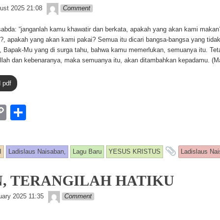
n
Lapopp music
ust 2025 21:08
Comment
k
abda: “janganlah kamu khawatir dan berkata, apakah yang akan kami makan
, apakah yang akan kami pakai? Semua itu dicari bangsa-bangsa yang tida
pi, Bapak-Mu yang di surga tahu, bahwa kamu memerlukan, semuanya itu. Teta
Allah dan kebenaranya, maka semuanya itu, akan ditambahkan kepadamu. (Ma
 pdf
W
C
S
o
h
p
ar
and tagg
I
Ladislaus Naisaban,
Lagu Baru
YESUS KRISTUS
Ladislaus Na
y
e
Li
, TERANGILAH HATIKU
n
Lapopp music
uary 2025 11:35
Comment
k