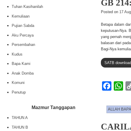
GB 21
Tuhan Kasihanilah
Posted on
17 Aug
Kemuliaan
Betapa dalam dan
Pujian Sabda
keputusan-Nya. Be
Aku Percaya
yang pernah menj
balasan dari pada
Persembahan
Bagi-Nya kemulia
Kudus
SATB download
Bapa Kami
Anak Domba
Komuni
F
Penutup
a
h
c
at
Mazmur Tanggapan
ALLAH BAP
e
s
TAHUN A
b
A
CARIL
TAHUN B