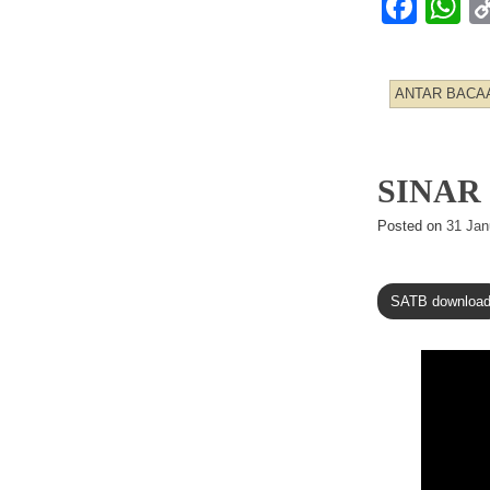
F
a
h
c
at
ANTAR BACA
e
s
b
A
o
p
SINAR
o
p
Posted on
31 Jan
k
SATB downloa