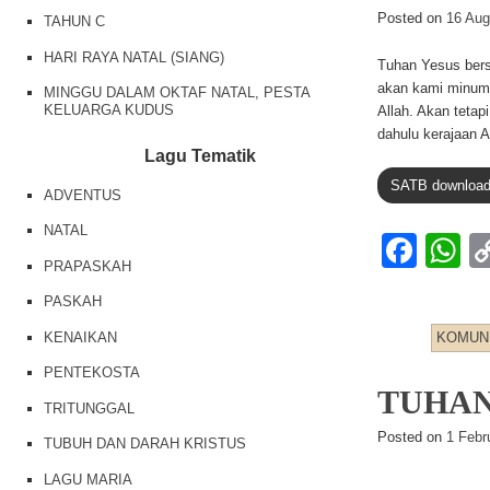
o
p
Posted on
16 Aug
TAHUN C
o
p
HARI RAYA NATAL (SIANG)
k
Tuhan Yesus bers
akan kami minum?
MINGGU DALAM OKTAF NATAL, PESTA
KELUARGA KUDUS
Allah. Akan teta
dahulu kerajaan 
Lagu Tematik
SATB download
ADVENTUS
NATAL
F
PRAPASKAH
a
h
PASKAH
c
at
KENAIKAN
KOMUN
e
s
PENTEKOSTA
b
A
TUHAN
TRITUNGGAL
o
p
Posted on
1 Febr
TUBUH DAN DARAH KRISTUS
o
p
LAGU MARIA