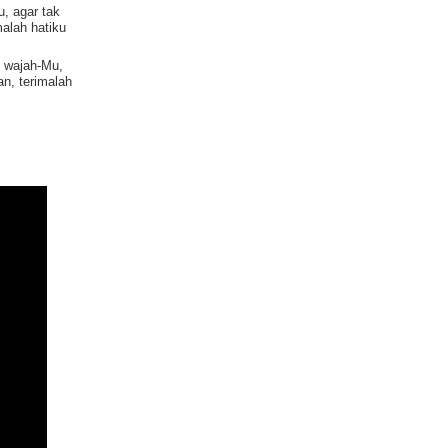
u, agar tak
alah hatiku
g wajah-Mu,
n, terimalah