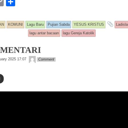
W
C
S
o
h
p
ar
and 
AN
KOMUNI
Lagu Baru
Pujian Sabda
YESUS KRISTUS
Ladisl
y
e
lagu antar bacaan
lagu Gereja Katolik
Li
n
 MENTARI
k
Lapopp music
uary 2025 17:07
Comment
d