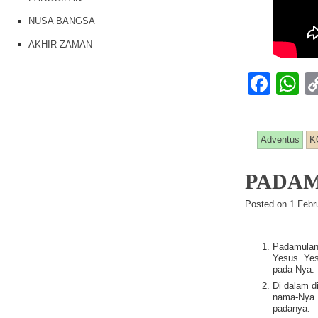
NUSA BANGSA
AKHIR ZAMAN
F
a
h
c
at
Adventus
K
e
s
b
A
PADAM
o
p
Posted on
1 Febr
o
p
k
Padamulany
Yesus. Yes
pada-Nya.
Di dalam d
nama-Nya. 
padanya.