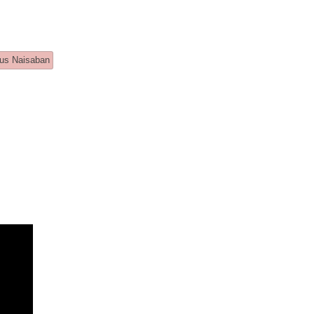
tagged
aus Naisaban