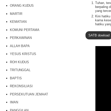
k
Tuhan, ter
ORANG KUDUS
berpaling 
yang tercem
MARTIR
Kini hatik
karna kes
KEMATIAN
hatiku yang
KOMUNI PERTAMA
SATB dowload
PERKAWINAN
ALLAH BAPA
YESUS KRISTUS
ROH KUDUS
TRITUNGGAL
BAPTIS
REKONSILIASI
PERSEKUTUAN JEMAAT
IMAN
PANGGILAN