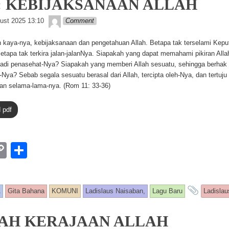
4: KEBIJAKSANAAN ALLAH
Lapopp music
ust 2025 13:10
Comment
 kaya-nya, kebijaksanaan dan pengetahuan Allah. Betapa tak terselami Kepu
tapa tak terkira jalan-jalanNya. Siapakah yang dapat memahami pikiran All
adi penasehat-Nya? Siapakah yang memberi Allah sesuatu, sehingga berhak
-Nya? Sebab segala sesuatu berasal dari Allah, tercipta oleh-Nya, dan tertuj
an selama-lama-nya. (Rom 11: 33-36)
 pdf
W
C
S
o
h
p
ar
and t
A
Gita Bahana
KOMUNI
Ladislaus Naisaban,
Lagu Baru
Ladisla
y
e
Li
AH KERAJAAN ALLAH