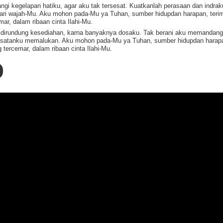
angi kegelapan hatiku, agar aku tak tersesat. Kuatkanlah perasaan dan indrak
dari wajah-Mu. Aku mohon pada-Mu ya Tuhan, sumber hidupdan harapan, terim
ar, dalam ribaan cinta Ilahi-Mu.
u dirundung kesediahan, karna banyaknya dosaku. Tak berani aku memandan
esatanku memalukan. Aku mohon pada-Mu ya Tuhan, sumber hidupdan harapa
 tercemar, dalam ribaan cinta Ilahi-Mu.