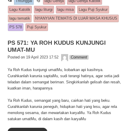
📂
Tritunggal
lagu Gereja
lagu Gereja Katolik
e
s
y
e
Lagu Katolik
lagu liturgi
lagu misa
Lagu Puji Syukur
b
A
Li
lagu tematik
NYANYIAN TEMATIS DI LUAR MASA KHUSUS
o
p
n
PS 578
Puji Syukur
o
p
k
PS 571: YA ROH KUDUS KUNJUNGI
k
UMAT-MU
Lapopp music
Posted on
19 April 2023 17:52
Comment
Ya Roh Kudus kunjungi umatMu, kobarkan api kasihnya.
Curahkanlah karunia saptaMu, sudi terangi hatinya, agar setia jadi
teladan dalam semangat beriman. Singkirkanlah gelisah dan resah,
kuatkan iman, harapannya
Ya Roh Kudus, semangat yang baru, cairkan hati yang beku.
Curahkanlah karunia peneguh, hidupkan hati yang lesu, agar rela
menolong sesama, dan mewartakan karyaMu. Ya Roh Kudus
satukan umatMu, di dalam kasih dan karyaMu