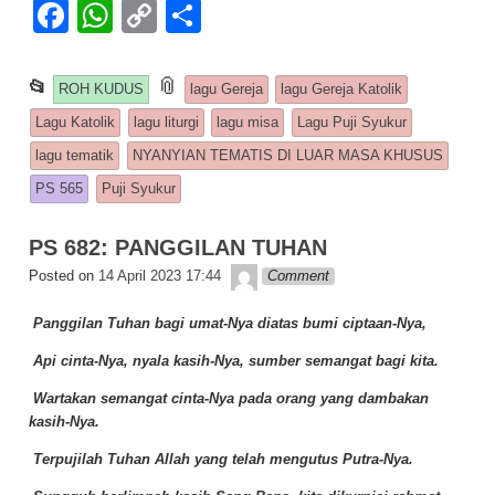
F
W
C
S
a
h
o
h
c
at
p
ar
This entry was posted in
📎
and tagged
📂
ROH KUDUS
lagu Gereja
lagu Gereja Katolik
e
s
y
e
Lagu Katolik
lagu liturgi
lagu misa
Lagu Puji Syukur
b
A
Li
lagu tematik
NYANYIAN TEMATIS DI LUAR MASA KHUSUS
o
p
n
PS 565
Puji Syukur
o
p
k
PS 682: PANGGILAN TUHAN
k
Lapopp music
Posted on
14 April 2023 17:44
Comment
Panggilan Tuhan bagi umat-Nya diatas bumi ciptaan-Nya,
Api cinta-Nya, nyala kasih-Nya, sumber semangat bagi kita.
Wartakan semangat cinta-Nya pada orang yang dambakan
kasih-Nya.
Terpujilah Tuhan Allah yang telah mengutus Putra-Nya.