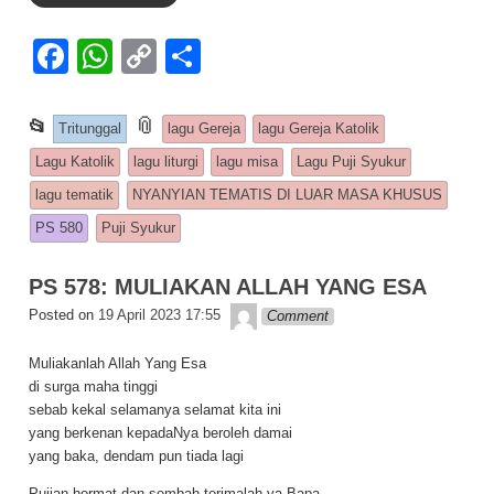
F
W
C
S
a
h
o
h
c
at
p
ar
This entry was posted in
📎
and tagged
📂
Tritunggal
lagu Gereja
lagu Gereja Katolik
e
s
y
e
Lagu Katolik
lagu liturgi
lagu misa
Lagu Puji Syukur
b
A
Li
lagu tematik
NYANYIAN TEMATIS DI LUAR MASA KHUSUS
o
p
n
PS 580
Puji Syukur
o
p
k
PS 578: MULIAKAN ALLAH YANG ESA
k
Lapopp music
Posted on
19 April 2023 17:55
Comment
Muliakanlah Allah Yang Esa
di surga maha tinggi
sebab kekal selamanya selamat kita ini
yang berkenan kepadaNya beroleh damai
yang baka, dendam pun tiada lagi
Pujian hormat dan sembah terimalah ya Bapa