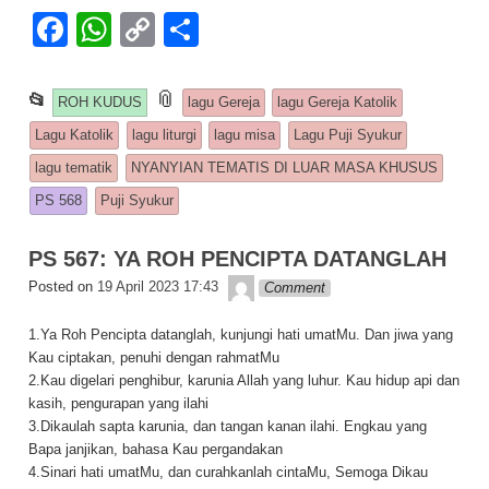
F
W
C
S
a
h
o
h
c
at
p
ar
This entry was posted in
📎
and tagged
📂
ROH KUDUS
lagu Gereja
lagu Gereja Katolik
e
s
y
e
Lagu Katolik
lagu liturgi
lagu misa
Lagu Puji Syukur
b
A
Li
lagu tematik
NYANYIAN TEMATIS DI LUAR MASA KHUSUS
o
p
n
PS 568
Puji Syukur
o
p
k
PS 567: YA ROH PENCIPTA DATANGLAH
k
Lapopp music
Posted on
19 April 2023 17:43
Comment
1.Ya Roh Pencipta datanglah, kunjungi hati umatMu. Dan jiwa yang
Kau ciptakan, penuhi dengan rahmatMu
2.Kau digelari penghibur, karunia Allah yang luhur. Kau hidup api dan
kasih, pengurapan yang ilahi
3.Dikaulah sapta karunia, dan tangan kanan ilahi. Engkau yang
Bapa janjikan, bahasa Kau pergandakan
4.Sinari hati umatMu, dan curahkanlah cintaMu, Semoga Dikau