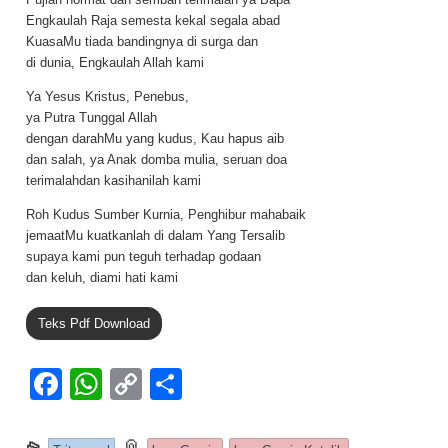
Engkaulah Raja semesta kekal segala abad
KuasaMu tiada bandingnya di surga dan
di dunia, Engkaulah Allah kami
Ya Yesus Kristus, Penebus,
ya Putra Tunggal Allah
dengan darahMu yang kudus, Kau hapus aib
dan salah, ya Anak domba mulia, seruan doa
terimalahdan kasihanilah kami
Roh Kudus Sumber Kurnia, Penghibur mahabaik
jemaatMu kuatkanlah di dalam Yang Tersalib
supaya kami pun teguh terhadap godaan
dan keluh, diami hati kami
Teks Pdf Download
F
W
C
S
a
h
o
h
c
at
p
ar
This entry was posted in
📎
and tagged