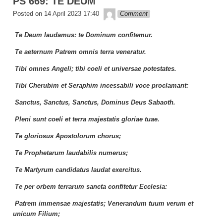
PS 669: TE DEUM
Lapopp music
Posted on
14 April 2023 17:40
Comment
Te Deum laudamus: te Dominum confitemur.
Te aeternum Patrem omnis terra veneratur.
Tibi omnes Angeli; tibi coeli et universae potestates.
Tibi Cherubim et Seraphim incessabili voce proclamant:
Sanctus, Sanctus, Sanctus, Dominus Deus Sabaoth.
Pleni sunt coeli et terra majestatis gloriae tuae.
Te gloriosus Apostolorum chorus;
Te Prophetarum laudabilis numerus;
Te Martyrum candidatus laudat exercitus.
Te per orbem terrarum sancta confitetur Ecclesia:
Patrem immensae majestatis; Venerandum tuum verum et
unicum Filium;