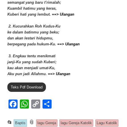
semangat yang baru t’rimalah;
Kuambil hatimu yang keras,
Kuberi hati yang lembut.
==> Ulangan
2. Kucurahkan Roh Kudus-Ku
ke dalam batinmu yang beku;
dan akan lestari hidupmu,
berpegang pada hukum-Ku.
==> Ulangan
3. Engkau tentu menikmati
janji-Ku yang sudah Kuberi;
kau akan menjadi umat-Ku,
Aku pun jadi Allahmu.
==> Ulangan
Teks Pdf Download
F
W
C
S
a
h
o
h
c
at
p
ar
This entry was posted in
📎
and tagged
📂
Baptis
lagu Gereja
lagu Gereja Katolik
Lagu Katolik