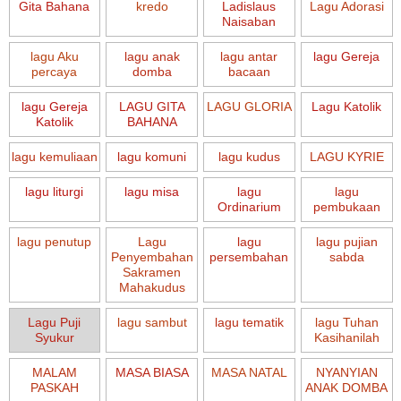
Gita Bahana
kredo
Ladislaus
Lagu Adorasi
Naisaban
lagu Aku
lagu anak
lagu antar
lagu Gereja
percaya
domba
bacaan
lagu Gereja
LAGU GITA
LAGU GLORIA
Lagu Katolik
Katolik
BAHANA
lagu kemuliaan
lagu komuni
lagu kudus
LAGU KYRIE
lagu liturgi
lagu misa
lagu
lagu
Ordinarium
pembukaan
lagu penutup
Lagu
lagu
lagu pujian
Penyembahan
persembahan
sabda
Sakramen
Mahakudus
Lagu Puji
lagu sambut
lagu tematik
lagu Tuhan
Syukur
Kasihanilah
MALAM
MASA BIASA
MASA NATAL
NYANYIAN
PASKAH
ANAK DOMBA