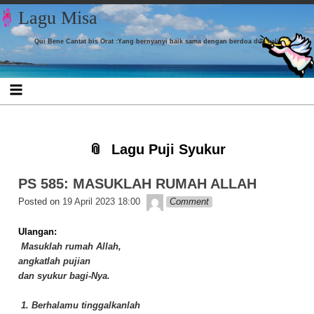
Skip to content
Skip to CUSTOM_HTML-7
Skip to CUSTOM_HTML-3
Skip to CATEGORIES-4
Skip to TAG_CLOUD-9
Skip to
Skip to
Skip to
Skip to
Lagu Misa
LISTCATEGORYPOSTSWIDGET-16
LISTCATEGORYPOSTSWIDGET-18
LISTCATEGORYPOSTSWIDGET-8
LISTCATEGORYPOSTSWIDGET-4
Qui Bene Cantat bis Orat :Yang bernyanyi baik sama dengan berdoa dua kali
Lagu Puji Syukur
PS 585: MASUKLAH RUMAH ALLAH
Lapopp music
Posted on
19 April 2023 18:00
Comment
Ulangan:
Masuklah rumah Allah,
angkatlah pujian
dan syukur bagi-Nya.
1. Berhalamu tinggalkanlah