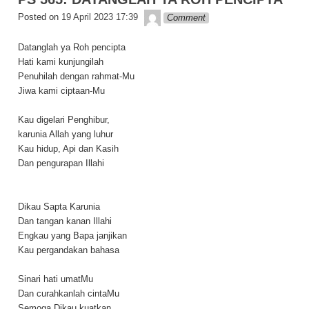
k
Lapopp music
Posted on
19 April 2023 17:39
Comment
Datanglah ya Roh pencipta
Hati kami kunjungilah
Penuhilah dengan rahmat-Mu
Jiwa kami ciptaan-Mu
Kau digelari Penghibur,
karunia Allah yang luhur
Kau hidup, Api dan Kasih
Dan pengurapan Illahi
Dikau Sapta Karunia
Dan tangan kanan Illahi
Engkau yang Bapa janjikan
Kau pergandakan bahasa
Sinari hati umatMu
Dan curahkanlah cintaMu
Semoga Dikau kuatkan