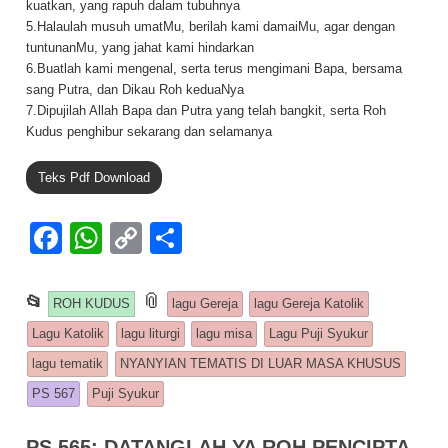
kuatkan, yang rapuh dalam tubuhnya
5.Halaulah musuh umatMu, berilah kami damaiMu, agar dengan
tuntunanMu, yang jahat kami hindarkan
6.Buatlah kami mengenal, serta terus mengimani Bapa, bersama
sang Putra, dan Dikau Roh keduaNya
7.Dipujilah Allah Bapa dan Putra yang telah bangkit, serta Roh
Kudus penghibur sekarang dan selamanya
Teks Pdf Download
F
W
C
S
a
h
o
h
c
at
p
ar
This entry was posted in
📎
and tagged
📂
ROH KUDUS
lagu Gereja
lagu Gereja Katolik
e
s
y
e
Lagu Katolik
lagu liturgi
lagu misa
Lagu Puji Syukur
b
A
Li
lagu tematik
NYANYIAN TEMATIS DI LUAR MASA KHUSUS
o
p
n
PS 567
Puji Syukur
o
p
k
PS 565: DATANGLAH YA ROH PENCIPTA