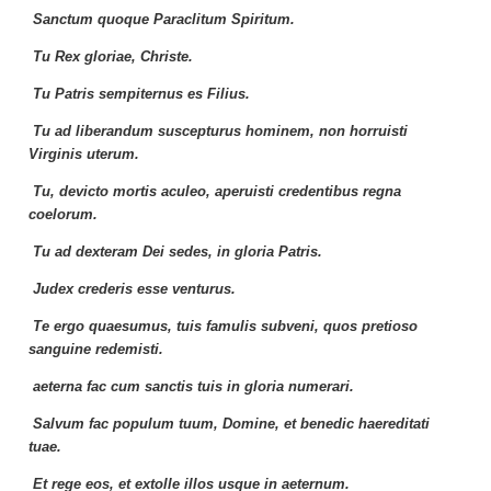
Sanctum quoque Paraclitum Spiritum.
Tu Rex gloriae, Christe.
Tu Patris sempiternus es Filius.
Tu ad liberandum suscepturus hominem, non horruisti
Virginis uterum.
Tu, devicto mortis aculeo, aperuisti credentibus regna
coelorum.
Tu ad dexteram Dei sedes, in gloria Patris.
Judex crederis esse venturus.
Te ergo quaesumus, tuis famulis subveni, quos pretioso
sanguine redemisti.
aeterna fac cum sanctis tuis in gloria numerari.
Salvum fac populum tuum, Domine, et benedic haereditati
tuae.
Et rege eos, et extolle illos usque in aeternum.