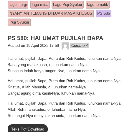
e
s
y
e
lagu liturgi
lagu misa
Lagu Puji Syukur
lagu tematik
b
A
Li
NYANYIAN TEMATIS DI LUAR MASA KHUSUS
PS 585
o
p
n
Puji Syukur
o
p
k
PS 580: HAI UMAT PUJILAH BAPA
k
Lapopp music
Posted on
19 April 2023 17:58
Comment
Hai umat, pujilah Bapa, Putra dan Roh Kudus, luhurkan nama-Nya.
Bapa yang mahakuasa, o, luhurkan nama-Nya.
Sungguh indah karya tangan-Nya, luhurkan nama-Nya.
Hai umat, pujilah Bapa, Putra dan Roh Kudus, luhurkan nama-Nya.
Kristus, Allah Manusia, o, luhurkan nama-Nya.
Sangat agung cinta kasih-Nya, luhurkan nama-Nya.
Hai umat, pujilah Bapa, Putra dan Roh Kudus, luhurkan nama-Nya.
Allah Roh mahakudus, o, luhurkan nama-Nya.
Semangat-Nya menyalakan cinta, luhurkan nama-Nya.
Teks Pdf Download