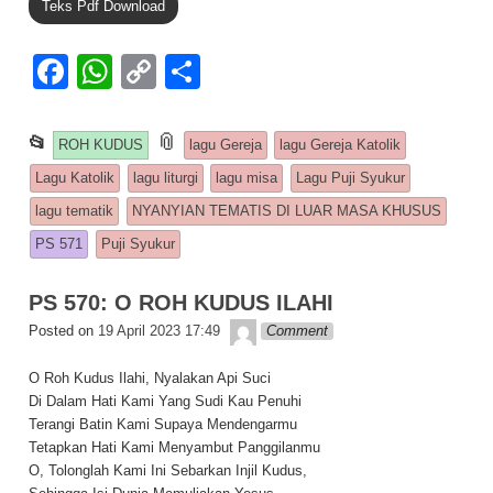
Teks Pdf Download
F
W
C
S
a
h
o
h
c
at
p
ar
This entry was posted in
📎
and tagged
📂
ROH KUDUS
lagu Gereja
lagu Gereja Katolik
e
s
y
e
Lagu Katolik
lagu liturgi
lagu misa
Lagu Puji Syukur
b
A
Li
lagu tematik
NYANYIAN TEMATIS DI LUAR MASA KHUSUS
o
p
n
PS 571
Puji Syukur
o
p
k
PS 570: O ROH KUDUS ILAHI
k
Lapopp music
Posted on
19 April 2023 17:49
Comment
O Roh Kudus Ilahi, Nyalakan Api Suci
Di Dalam Hati Kami Yang Sudi Kau Penuhi
Terangi Batin Kami Supaya Mendengarmu
Tetapkan Hati Kami Menyambut Panggilanmu
O, Tolonglah Kami Ini Sebarkan Injil Kudus,