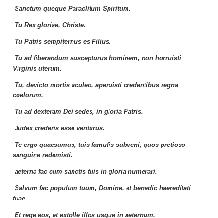
Sanctum quoque Paraclitum Spiritum.
Tu Rex gloriae, Christe.
Tu Patris sempiternus es Filius.
Tu ad liberandum suscepturus hominem, non horruisti
Virginis uterum.
Tu, devicto mortis aculeo, aperuisti credentibus regna
coelorum.
Tu ad dexteram Dei sedes, in gloria Patris.
Judex crederis esse venturus.
Te ergo quaesumus, tuis famulis subveni, quos pretioso
sanguine redemisti.
aeterna fac cum sanctis tuis in gloria numerari.
Salvum fac populum tuum, Domine, et benedic haereditati
tuae.
Et rege eos, et extolle illos usque in aeternum.