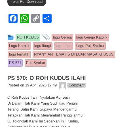
Teks Pdf Download
F
W
C
S
a
h
o
h
c
at
p
ar
This entry was posted in
and tagged
ROH KUDUS
lagu Gereja
lagu Gereja Katolik
e
s
y
e
Lagu Katolik
lagu liturgi
lagu misa
Lagu Puji Syukur
b
A
Li
lagu tematik
NYANYIAN TEMATIS DI LUAR MASA KHUSUS
o
p
n
PS 571
Puji Syukur
o
p
k
PS 570: O ROH KUDUS ILAHI
k
Lapopp music
Posted on
19 April 2023 17:49
Comment
O Roh Kudus Ilahi, Nyalakan Api Suci
Di Dalam Hati Kami Yang Sudi Kau Penuhi
Terangi Batin Kami Supaya Mendengarmu
Tetapkan Hati Kami Menyambut Panggilanmu
O, Tolonglah Kami Ini Sebarkan Injil Kudus,