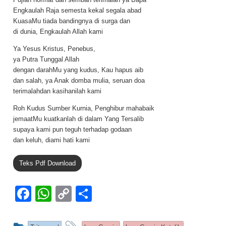
Engkaulah Raja semesta kekal segala abad
KuasaMu tiada bandingnya di surga dan
di dunia, Engkaulah Allah kami
Ya Yesus Kristus, Penebus,
ya Putra Tunggal Allah
dengan darahMu yang kudus, Kau hapus aib
dan salah, ya Anak domba mulia, seruan doa
terimalahdan kasihanilah kami
Roh Kudus Sumber Kurnia, Penghibur mahabaik
jemaatMu kuatkanlah di dalam Yang Tersalib
supaya kami pun teguh terhadap godaan
dan keluh, diami hati kami
Teks Pdf Download
F
W
C
S
a
h
o
h
c
at
p
ar
This entry was posted in
and tagged