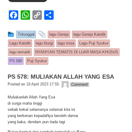
F
W
C
S
a
h
o
h
c
at
p
ar
This entry was posted in
and tagged
Tritunggal
lagu Gereja
lagu Gereja Katolik
e
s
y
e
Lagu Katolik
lagu liturgi
lagu misa
Lagu Puji Syukur
b
A
Li
lagu tematik
NYANYIAN TEMATIS DI LUAR MASA KHUSUS
o
p
n
PS 580
Puji Syukur
o
p
k
PS 578: MULIAKAN ALLAH YANG ESA
k
Lapopp music
Posted on
19 April 2023 17:55
Comment
Muliakanlah Allah Yang Esa
di surga maha tinggi
sebab kekal selamanya selamat kita ini
yang berkenan kepadaNya beroleh damai
yang baka, dendam pun tiada lagi
Pujian hormat dan sembah terimalah ya Bapa