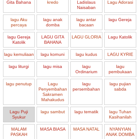
Gita Bahana
kredo
Ladislaus
Lagu Adorasi
Naisaban
lagu Aku
lagu anak
lagu antar
lagu Gereja
percaya
domba
bacaan
lagu Gereja
LAGU GITA
LAGU GLORIA
Lagu Katolik
Katolik
BAHANA
lagu kemuliaan
lagu komuni
lagu kudus
LAGU KYRIE
lagu liturgi
lagu misa
lagu
lagu
Ordinarium
pembukaan
lagu penutup
Lagu
lagu
lagu pujian
Penyembahan
persembahan
sabda
Sakramen
Mahakudus
Lagu Puji
lagu sambut
lagu tematik
lagu Tuhan
Syukur
Kasihanilah
MALAM
MASA BIASA
MASA NATAL
NYANYIAN
PASKAH
ANAK DOMBA