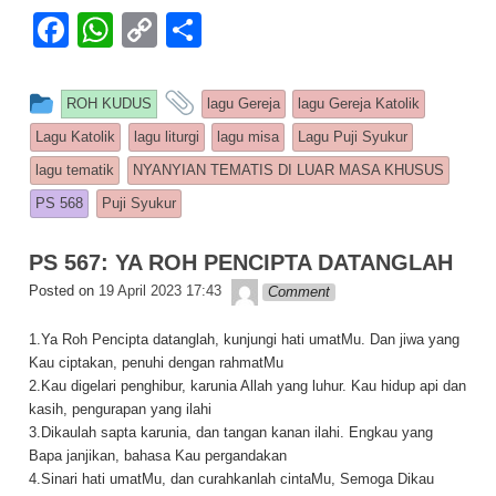
F
W
C
S
a
h
o
h
c
at
p
ar
This entry was posted in
and tagged
ROH KUDUS
lagu Gereja
lagu Gereja Katolik
e
s
y
e
Lagu Katolik
lagu liturgi
lagu misa
Lagu Puji Syukur
b
A
Li
lagu tematik
NYANYIAN TEMATIS DI LUAR MASA KHUSUS
o
p
n
PS 568
Puji Syukur
o
p
k
PS 567: YA ROH PENCIPTA DATANGLAH
k
Lapopp music
Posted on
19 April 2023 17:43
Comment
1.Ya Roh Pencipta datanglah, kunjungi hati umatMu. Dan jiwa yang
Kau ciptakan, penuhi dengan rahmatMu
2.Kau digelari penghibur, karunia Allah yang luhur. Kau hidup api dan
kasih, pengurapan yang ilahi
3.Dikaulah sapta karunia, dan tangan kanan ilahi. Engkau yang
Bapa janjikan, bahasa Kau pergandakan
4.Sinari hati umatMu, dan curahkanlah cintaMu, Semoga Dikau