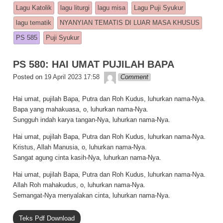
e
s
y
e
Lagu Katolik
lagu liturgi
lagu misa
Lagu Puji Syukur
b
A
Li
lagu tematik
NYANYIAN TEMATIS DI LUAR MASA KHUSUS
o
p
n
PS 585
Puji Syukur
o
p
k
PS 580: HAI UMAT PUJILAH BAPA
k
Lapopp music
Posted on
19 April 2023 17:58
Comment
Hai umat, pujilah Bapa, Putra dan Roh Kudus, luhurkan nama-Nya.
Bapa yang mahakuasa, o, luhurkan nama-Nya.
Sungguh indah karya tangan-Nya, luhurkan nama-Nya.
Hai umat, pujilah Bapa, Putra dan Roh Kudus, luhurkan nama-Nya.
Kristus, Allah Manusia, o, luhurkan nama-Nya.
Sangat agung cinta kasih-Nya, luhurkan nama-Nya.
Hai umat, pujilah Bapa, Putra dan Roh Kudus, luhurkan nama-Nya.
Allah Roh mahakudus, o, luhurkan nama-Nya.
Semangat-Nya menyalakan cinta, luhurkan nama-Nya.
Teks Pdf Download