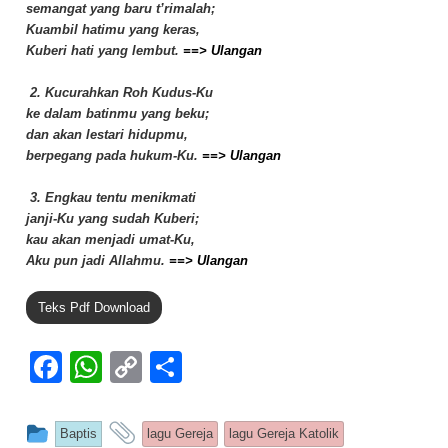
semangat yang baru t’rimalah;
Kuambil hatimu yang keras,
Kuberi hati yang lembut.
==> Ulangan
2. Kucurahkan Roh Kudus-Ku
ke dalam batinmu yang beku;
dan akan lestari hidupmu,
berpegang pada hukum-Ku.
==> Ulangan
3. Engkau tentu menikmati
janji-Ku yang sudah Kuberi;
kau akan menjadi umat-Ku,
Aku pun jadi Allahmu.
==> Ulangan
Teks Pdf Download
F
W
C
S
a
h
o
h
c
at
p
ar
This entry was posted in
and tagged
Baptis
lagu Gereja
lagu Gereja Katolik