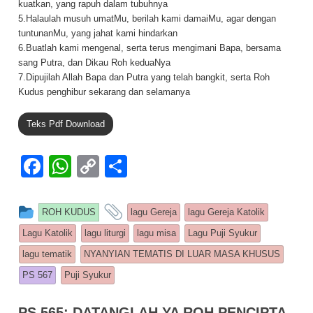
kuatkan, yang rapuh dalam tubuhnya
5.Halaulah musuh umatMu, berilah kami damaiMu, agar dengan
tuntunanMu, yang jahat kami hindarkan
6.Buatlah kami mengenal, serta terus mengimani Bapa, bersama
sang Putra, dan Dikau Roh keduaNya
7.Dipujilah Allah Bapa dan Putra yang telah bangkit, serta Roh
Kudus penghibur sekarang dan selamanya
Teks Pdf Download
F
W
C
S
a
h
o
h
c
at
p
ar
This entry was posted in
and tagged
ROH KUDUS
lagu Gereja
lagu Gereja Katolik
e
s
y
e
Lagu Katolik
lagu liturgi
lagu misa
Lagu Puji Syukur
b
A
Li
lagu tematik
NYANYIAN TEMATIS DI LUAR MASA KHUSUS
o
p
n
PS 567
Puji Syukur
o
p
k
PS 565: DATANGLAH YA ROH PENCIPTA