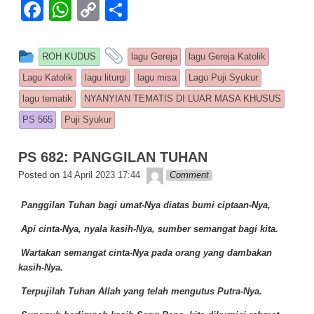
F
W
C
S
a
h
o
h
c
at
p
ar
This entry was posted in
and tagged
ROH KUDUS
lagu Gereja
lagu Gereja Katolik
e
s
y
e
Lagu Katolik
lagu liturgi
lagu misa
Lagu Puji Syukur
b
A
Li
lagu tematik
NYANYIAN TEMATIS DI LUAR MASA KHUSUS
o
p
n
PS 565
Puji Syukur
o
p
k
PS 682: PANGGILAN TUHAN
k
Lapopp music
Posted on
14 April 2023 17:44
Comment
Panggilan Tuhan bagi umat-Nya diatas bumi ciptaan-Nya,
Api cinta-Nya, nyala kasih-Nya, sumber semangat bagi kita.
Wartakan semangat cinta-Nya pada orang yang dambakan
kasih-Nya.
Terpujilah Tuhan Allah yang telah mengutus Putra-Nya.