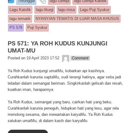
Tritunggal
lagu Gereja
lagu Gereja Katolik
e
s
y
e
Lagu Katolik
lagu liturgi
lagu misa
Lagu Puji Syukur
b
A
Li
lagu tematik
NYANYIAN TEMATIS DI LUAR MASA KHUSUS
o
p
n
PS 578
Puji Syukur
o
p
k
PS 571: YA ROH KUDUS KUNJUNGI
k
UMAT-MU
Lapopp music
Posted on
19 April 2023 17:52
Comment
Ya Roh Kudus kunjungi umatMu, kobarkan api kasihnya.
Curahkanlah karunia saptaMu, sudi terangi hatinya, agar setia jadi
teladan dalam semangat beriman. Singkirkanlah gelisah dan resah,
kuatkan iman, harapannya
Ya Roh Kudus, semangat yang baru, cairkan hati yang beku.
Curahkanlah karunia peneguh, hidupkan hati yang lesu, agar rela
menolong sesama, dan mewartakan karyaMu. Ya Roh Kudus
satukan umatMu, di dalam kasih dan karyaMu