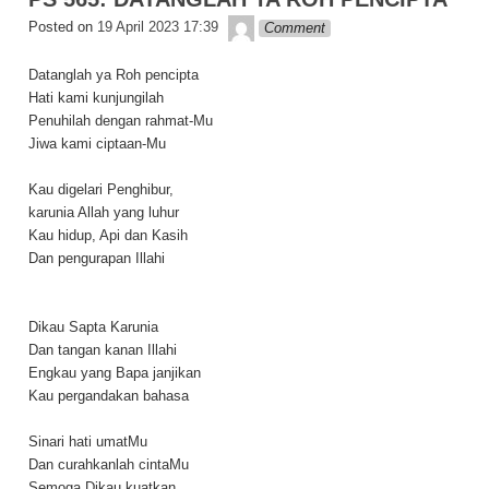
k
Lapopp music
Posted on
19 April 2023 17:39
Comment
Datanglah ya Roh pencipta
Hati kami kunjungilah
Penuhilah dengan rahmat-Mu
Jiwa kami ciptaan-Mu
Kau digelari Penghibur,
karunia Allah yang luhur
Kau hidup, Api dan Kasih
Dan pengurapan Illahi
Dikau Sapta Karunia
Dan tangan kanan Illahi
Engkau yang Bapa janjikan
Kau pergandakan bahasa
Sinari hati umatMu
Dan curahkanlah cintaMu
Semoga Dikau kuatkan