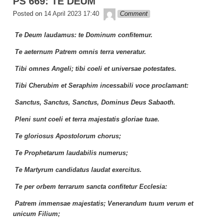
PS 669: TE DEUM
Lapopp music
Posted on
14 April 2023 17:40
Comment
Te Deum laudamus: te Dominum confitemur.
Te aeternum Patrem omnis terra veneratur.
Tibi omnes Angeli; tibi coeli et universae potestates.
Tibi Cherubim et Seraphim incessabili voce proclamant:
Sanctus, Sanctus, Sanctus, Dominus Deus Sabaoth.
Pleni sunt coeli et terra majestatis gloriae tuae.
Te gloriosus Apostolorum chorus;
Te Prophetarum laudabilis numerus;
Te Martyrum candidatus laudat exercitus.
Te per orbem terrarum sancta confitetur Ecclesia:
Patrem immensae majestatis; Venerandum tuum verum et
unicum Filium;