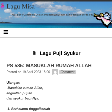
Skip to content
Skip to CUSTOM_HTML-7
Skip to CUSTOM_HTML-3
Skip to CATEGORIES-4
Skip to TAG_CLOUD-9
Skip to
Skip to
Skip to
Skip to
Lagu Misa
LISTCATEGORYPOSTSWIDGET-16
LISTCATEGORYPOSTSWIDGET-18
LISTCATEGORYPOSTSWIDGET-8
LISTCATEGORYPOSTSWIDGET-4
Qui Bene Cantat bis Orat :Yang bernyanyi baik sama dengan berdoa dua kali
Lagu Puji Syukur
PS 585: MASUKLAH RUMAH ALLAH
Lapopp music
Posted on
19 April 2023 18:00
Comment
Ulangan:
Masuklah rumah Allah,
angkatlah pujian
dan syukur bagi-Nya.
1. Berhalamu tinggalkanlah