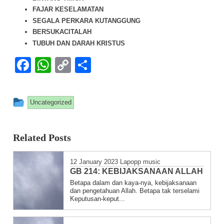
FAJAR KESELAMATAN
SEGALA PERKARA KUTANGGUNG
BERSUKACITALAH
TUBUH DAN DARAH KRISTUS
Facebook
WhatsApp
Copy
Share
Link
This entry was posted in
Uncategorized
Related Posts
12 January 2023
Lapopp music
GB 214: KEBIJAKSANAAN ALLAH
Betapa dalam dan kaya-nya, kebijaksanaan
dan pengetahuan Allah. Betapa tak terselami
Keputusan-keput...