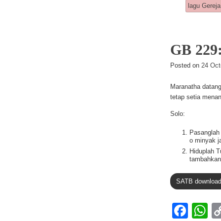
lagu Gereja
b
A
o
p
o
p
GB 22
k
Posted on
24 Oct
Maranatha datang
tetap setia mena
Solo:
Pasanglah 
o minyak j
Hiduplah T
tambahkanl
SATB downloa
F