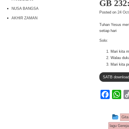
o
p
GB 23
k
NUSA BANGSA
Posted on
24 Oct
AKHIR ZAMAN
Tuhan Yesus meng
setiap hari
Solo:
Mari kita 
Walau duka
Mari kita 
SATB downloa
F
a
h
c
at
Thi
Gita
e
s
lagu Gereja