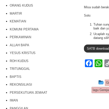
ORANG KUDUS
Misa sudah berak
MARTIR
Solo:
KEMATIAN
Tuhan sung
baik dan ya
KOMUNI PERTAMA
Ucaplah sy
PERKAWINAN
datang sili
ALLAH BAPA
SATB downloa
YESUS KRISTUS
F
ROH KUDUS
a
h
TRITUNGGAL
c
at
BAPTIS
Th
G
e
s
REKONSILIASI
lagu Gereja
b
A
PERSEKUTUAN JEMAAT
o
p
IMAN
PANGGILAN