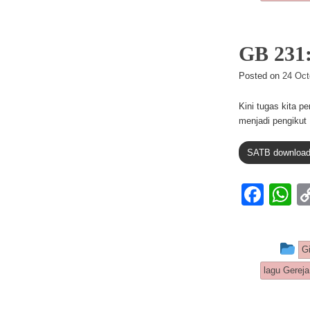
b
A
o
p
o
p
GB 231
k
Posted on
24 Oct
Kini tugas kita 
menjadi pengikut 
SATB downloa
F
a
h
c
at
Th
G
e
s
lagu Gereja
b
A
o
p