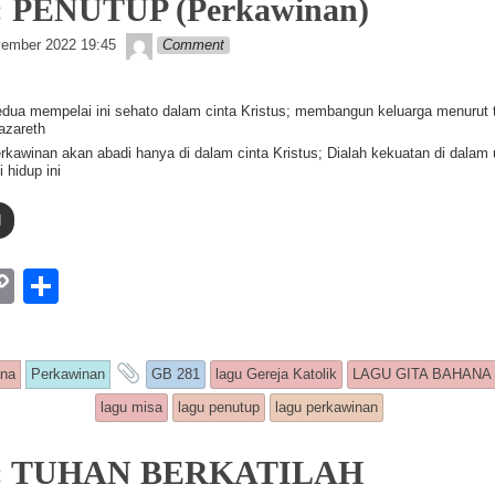
: PENUTUP (Perkawinan)
Lapopp music
ember 2022 19:45
Comment
ua mempelai ini sehato dalam cinta Kristus; membangun keluarga menurut 
azareth
rkawinan akan abadi hanya di dalam cinta Kristus; Dialah kekuatan di dalam
 hidup ini
d
W
C
S
o
h
p
ar
ntry was posted in
and tagged
ana
Perkawinan
GB 281
lagu Gereja Katolik
LAGU GITA BAHANA
y
e
lagu misa
lagu penutup
lagu perkawinan
Li
n
4: TUHAN BERKATILAH