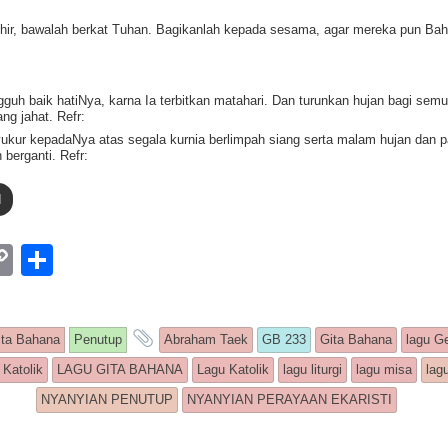
hir, bawalah berkat Tuhan. Bagikanlah kepada sesama, agar mereka pun Bah
guh baik hatiNya, karna Ia terbitkan matahari. Dan turunkan hujan bagi sem
ng jahat. Refr:
ukur kepadaNya atas segala kurnia berlimpah siang serta malam hujan dan p
h berganti. Refr:
d
W
C
S
o
h
p
ar
is entry was posted in
and tagged
ita Bahana
Penutup
Abraham Taek
GB 233
Gita Bahana
lagu Ge
y
e
 Katolik
LAGU GITA BAHANA
Lagu Katolik
lagu liturgi
lagu misa
lag
Li
NYANYIAN PENUTUP
NYANYIAN PERAYAAN EKARISTI
n