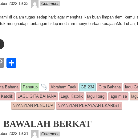
k
Lapopp music
ober 2022 19:33
Comment
kami di dalam tugas setiap hari; agar menghasilkan buah limpah demi kemuli
tuk menghadapi tantangan hidup ini dalam menyebarkan kerajaanMu Tuhan, 
d
W
C
S
o
h
p
ar
is entry was posted in
and tagged
ita Bahana
Penutup
Abraham Taek
GB 234
Gita Bahana
lagu Ge
y
e
 Katolik
LAGU GITA BAHANA
Lagu Katolik
lagu liturgi
lagu misa
lag
Li
NYANYIAN PENUTUP
NYANYIAN PERAYAAN EKARISTI
n
k
3: BAWALAH BERKAT
Lapopp music
ober 2022 19:31
Comment