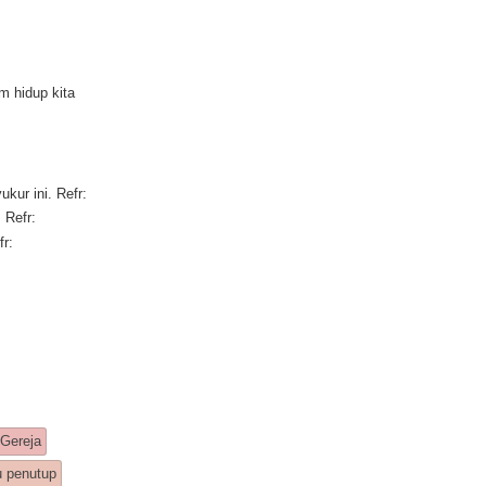
m hidup kita
kur ini. Refr:
 Refr:
fr:
 Gereja
u penutup