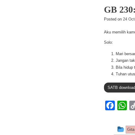
o
p
GB 23
k
Posted on
24 Oct
Aku memilih kamu
Solo:
Mari bersa
Jangan tak
Bila hidup
Tuhan utus
SATB downloa
F
a
h
c
at
Thi
Gita
e
s