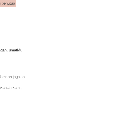
u penutup
ingan, umatMu
adamkan jagalah
hkanlah kami,