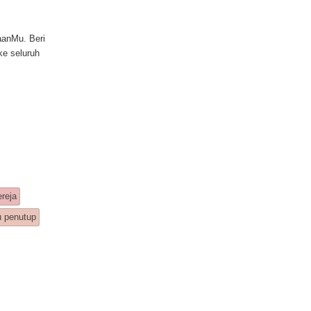
aanMu. Beri
ke seluruh
reja
u penutup