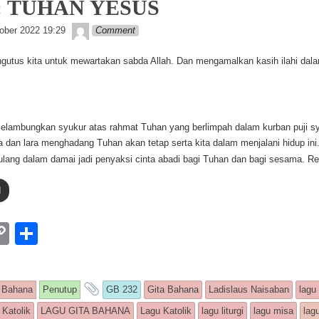
k
2: TUHAN YESUS
Lapopp music
ober 2022 19:29
Comment
utus kita untuk mewartakan sabda Allah. Dan mengamalkan kasih ilahi dala
melambungkan syukur atas rahmat Tuhan yang berlimpah dalam kurban puji syu
 dan lara menghadang Tuhan akan tetap serta kita dalam menjalani hidup ini.
pulang dalam damai jadi penyaksi cinta abadi bagi Tuhan dan bagi sesama. Re
d
W
C
S
o
h
p
ar
s entry was posted in
and tagged
 Bahana
Penutup
GB 232
Gita Bahana
Ladislaus Naisaban
lagu
y
e
 Katolik
LAGU GITA BAHANA
Lagu Katolik
lagu liturgi
lagu misa
lag