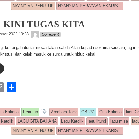
Li
NYANYIAN PENUTUP
NYANYIAN PERAYAAN EKARISTI
n
k
: KINI TUGAS KITA
Lapopp music
ober 2022 19:23
Comment
pergi ke tengah dunia; mewartakan sabda Allah kepada sesama saudara, agar 
Kristus; dan kelak masuk ke surga untuk hidup kekal
d
W
C
S
o
h
p
ar
is entry was posted in
and tagged
ita Bahana
Penutup
Abraham Taek
GB 231
Gita Bahana
lagu Ge
y
e
 Katolik
LAGU GITA BAHANA
Lagu Katolik
lagu liturgi
lagu misa
lag
Li
NYANYIAN PENUTUP
NYANYIAN PERAYAAN EKARISTI
n