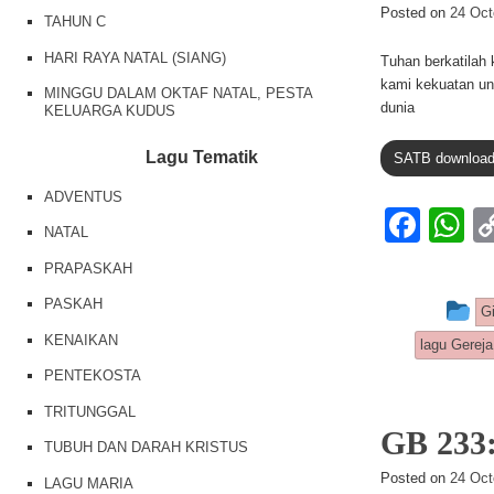
o
p
Posted on
24 Oct
TAHUN C
k
HARI RAYA NATAL (SIANG)
Tuhan berkatilah 
kami kekuatan un
MINGGU DALAM OKTAF NATAL, PESTA
dunia
KELUARGA KUDUS
Lagu Tematik
SATB downloa
ADVENTUS
F
NATAL
a
h
PRAPASKAH
c
at
PASKAH
Th
G
e
s
KENAIKAN
lagu Gereja
b
A
PENTEKOSTA
o
p
TRITUNGGAL
o
p
GB 23
TUBUH DAN DARAH KRISTUS
k
Posted on
24 Oct
LAGU MARIA