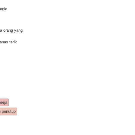
agia
ua orang yang
anas terik
reja
u penutup