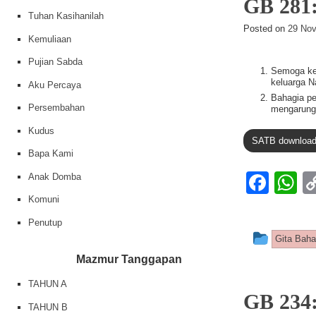
GB 281
Tuhan Kasihanilah
Posted on
29 Nov
Kemuliaan
Pujian Sabda
Semoga ked
keluarga N
Aku Percaya
Bahagia pe
Persembahan
mengarungi
Kudus
SATB downloa
Bapa Kami
F
Anak Domba
a
h
Komuni
c
at
Penutup
This e
Gita Bah
e
s
Mazmur Tanggapan
b
A
TAHUN A
o
p
GB 23
TAHUN B