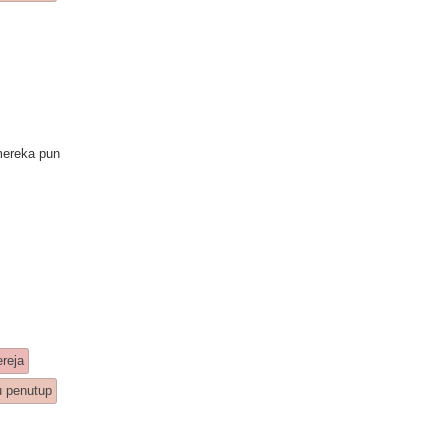
mereka pun
reja
u penutup