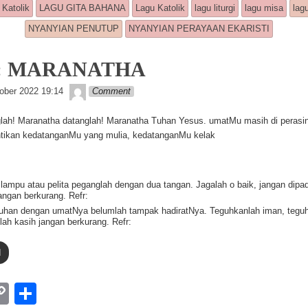
 Katolik
LAGU GITA BAHANA
Lagu Katolik
lagu liturgi
lagu misa
lag
Li
NYANYIAN PENUTUP
NYANYIAN PERAYAAN EKARISTI
n
k
9: MARANATHA
Lapopp music
ober 2022 19:14
Comment
lah! Maranatha datanglah! Maranatha Tuhan Yesus. umatMu masih di peras
ntikan kedatanganMu yang mulia, kedatanganMu kelak
lampu atau pelita peganglah dengan dua tangan. Jagalah o baik, jangan dip
angan berkurang. Refr:
uhan dengan umatNya belumlah tampak hadiratNya. Teguhkanlah iman, tegu
ah kasih jangan berkurang. Refr:
d
W
C
S