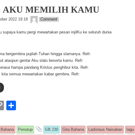
k
0: AKU MEMILIH KAMU
Lapopp music
ober 2022 19:18
Comment
 supaya kamu pergi mewartakan pesan injilKu ke seluruh dunia
ma bergembira pujilah Tuhan hingga slamanya. Refr:
ut ataupun gentar Aku slalu beserta kamu. Refr:
 terasa hampa pandang Kristus penghibur kita. Refr:
 kita semua mewartakan kabar gembira. Refr:
d
W
C
S
o
h
p
ar
s entry was posted in
and tagged
 Bahana
Penutup
GB 230
Gita Bahana
Ladislaus Naisaban
lagu
y
e