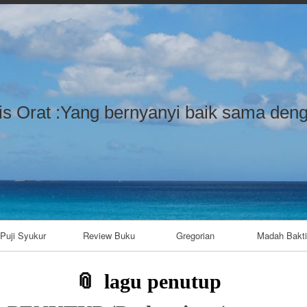
Skip to content
Skip to LISTCATEGORYPOSTSWIDG
Skip to LISTCATEGORYPOSTSWIDG
Skip to LISTCATEGORYPOSTSWIDG
Skip to CUSTOM_HTML-7
Skip to LISTCATEGORYPOSTSWIDG
Skip to CUSTOM_HTML-3
Skip to CATEGORIES-4
Skip to TAG_CLOUD-9
is Orat :Yang bernyanyi baik sama deng
Puji Syukur
Review Buku
Gregorian
Madah Bakti
lagu penutup