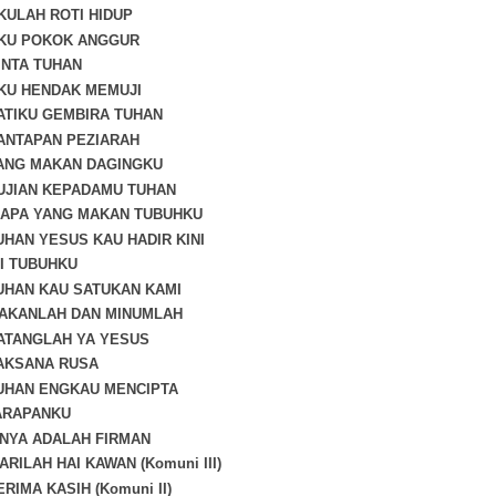
AKULAH ROTI HIDUP
AKU POKOK ANGGUR
CINTA TUHAN
AKU HENDAK MEMUJI
HATIKU GEMBIRA TUHAN
SANTAPAN PEZIARAH
YANG MAKAN DAGINGKU
PUJIAN KEPADAMU TUHAN
SIAPA YANG MAKAN TUBUHKU
TUHAN YESUS KAU HADIR KINI
NI TUBUHKU
TUHAN KAU SATUKAN KAMI
MAKANLAH DAN MINUMLAH
DATANGLAH YA YESUS
LAKSANA RUSA
TUHAN ENGKAU MENCIPTA
ARAPANKU
NYA ADALAH FIRMAN
ARILAH HAI KAWAN (Komuni III)
ERIMA KASIH (Komuni II)