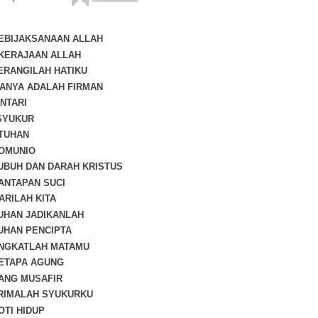
KEBIJAKSANAAN ALLAH
 KERAJAAN ALLAH
ERANGILAH HATIKU
ANYA ADALAH FIRMAN
NTARI
SYUKUR
 TUHAN
KOMUNIO
TUBUH DAN DARAH KRISTUS
SANTAPAN SUCI
MARILAH KITA
TUHAN JADIKANLAH
TUHAN PENCIPTA
ANGKATLAH MATAMU
BETAPA AGUNG
SANG MUSAFIR
TRIMALAH SYUKURKU
OTI HIDUP