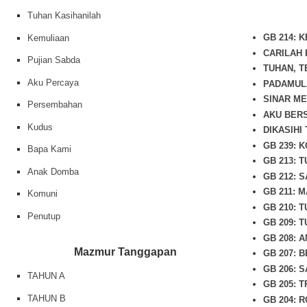
Tuhan Kasihanilah
GB 214: 
Kemuliaan
CARILAH
Pujian Sabda
TUHAN, T
Aku Percaya
PADAMUL
SINAR ME
Persembahan
AKU BER
Kudus
DIKASIHI
GB 239: 
Bapa Kami
GB 213: 
Anak Domba
GB 212: 
GB 211: 
Komuni
GB 210: 
Penutup
GB 209: 
GB 208: 
Mazmur Tanggapan
GB 207: 
GB 206: 
TAHUN A
GB 205: 
TAHUN B
GB 204: R