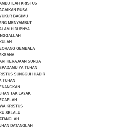
SAMBUTLAH KRISTUS
BAGAIKAN RUSA
SYUKUR BAGIMU
YANG MENYAMBUT
DALAM HIDUPNYA
TINGGALLAH
AKULAH
 SEORANG GEMBALA
LAKSANA
CARI KERAJAAN SURGA
KEPADAMU YA TUHAN
KRISTUS SUNGGUH HADIR
YA TUHAN
KENANGKAN
TUHAN TAK LAYAK
KECAPLAH
JIWA KRISTUS
AKU SELALU
DATANGLAH
TUHAN DATANGLAH