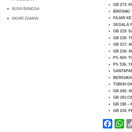
GB 273: 
NUSA BANGSA
BINTANG 
FAJAR K
AKHIR ZAMAN
SEGALA 
GB 219: 
GB 218: 
GB 217: 
GB 216: 
PS 424: 
PS 536: 
SANTAPAN
BERSUKA
TUBUH D
GB 242: 
GB 181-C
GB 190 –
GB 210: 
Fac
W