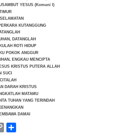
KUSAMBUT YESUS (Komuni I)
TIMUR
ESELAMATAN
PERKARA KUTANGGUNG
DATANGLAH
TUHAN, DATANGLAH
AKULAH ROTI HIDUP
AKU POKOK ANGGUR
TUHAN, ENGKAU MENCIPTA
YESUS KRISTUS PUTERA ALLAH
 SUCI
CITALAH
AN DARAH KRISTUS
ANGKATLAH MATAMU
INTA TUHAN YANG TERINDAH
 KENANGKAN
PEMBAWA DAMAI
ebook
hatsApp
Copy
Share