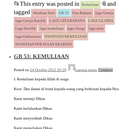
Link
Share
📂
This entry was posted in
📎
and
Kemuliaan
tagged
Abraham Taek
GB 55
Gita Bahana
lagu Gereja
lagu Gereja Katolik
LAGU GITA BAHANA
LAGU GLORIA
Lagu Katolik
lagu kemuliaan
lagu liturgi
lagu misa
lagu Ordinarium
NYANYIAN KEMULIAAN
NYANYIAN PERAYAAN EKARISTI
GB 53: KEMULIAAN
Posted on
24 October 2022 20:29
Lapopp music
Comment
I: Kemuliaan kepada Allah di surga.
Koor: Dan damai di bumi kepada orang yang berkenan kepada-Nya.
Kami memuji Dikau.
Kami meluhurkan Dikau.
Kami menyembah Dikau.
Kami memuliakan Dikau.