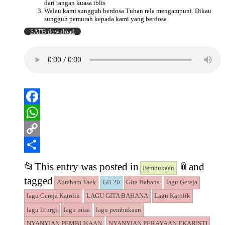
dari tangan kuasa iblis
Walau kami sungguh berdosa Tuhan rela mengampuni. Dikau
sungguh pemurah kepada kami yang berdosa
SATB download
Facebook
WhatsApp
Copy
Link
Share
📂
This entry was posted in
📎
and
Pembukaan
tagged
Abraham Taek
GB 20
Gita Bahana
lagu Gereja
lagu Gereja Katolik
LAGU GITA BAHANA
Lagu Katolik
lagu liturgi
lagu misa
lagu pembukaan
NYANYIAN PEMBUKAAN
NYANYIAN PERAYAAN EKARISTI