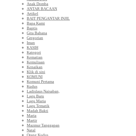
Anak Domba
ANTAR BACAAN
Artikel
BAIT PENGANTAR INJIL
Bapa Kami
Baptis
Gita Bahana
Gregorian
Iman
KASIH
Kategori
Kematian
Kemuliaan
Kenaikan
Klik di sini
KOMUNI
Komuni Pertama
Kudus
Ladislaus Naisaban,
Lagu Baru
Lagu Maria
Lagu Tematik
Madah Bakti
Maria
Martir
Mazmur Tanggapan
Natal
Orang Kudus