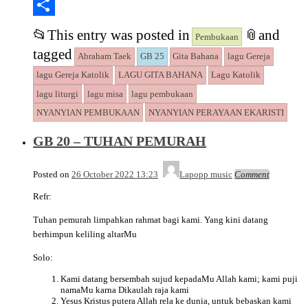
Copy
Link
Share
📂
This entry was posted in
📎
and
Pembukaan
tagged
Abraham Taek
GB 25
Gita Bahana
lagu Gereja
lagu Gereja Katolik
LAGU GITA BAHANA
Lagu Katolik
lagu liturgi
lagu misa
lagu pembukaan
NYANYIAN PEMBUKAAN
NYANYIAN PERAYAAN EKARISTI
GB 20 – TUHAN PEMURAH
Posted on
26 October 2022 13:23
Lapopp music
Comment
Refr:
Tuhan pemurah limpahkan rahmat bagi kami. Yang kini datang
berhimpun keliling altarMu
Solo:
Kami datang bersembah sujud kepadaMu Allah kami; kami puji
namaMu karna Dikaulah raja kami
Yesus Kristus putera Allah rela ke dunia, untuk bebaskan kami