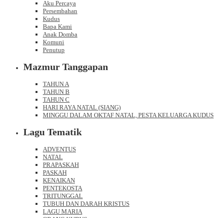
Aku Percaya
Persembahan
Kudus
Bapa Kami
Anak Domba
Komuni
Penutup
Mazmur Tanggapan
TAHUN A
TAHUN B
TAHUN C
HARI RAYA NATAL (SIANG)
MINGGU DALAM OKTAF NATAL, PESTA KELUARGA KUDUS
Lagu Tematik
ADVENTUS
NATAL
PRAPASKAH
PASKAH
KENAIKAN
PENTEKOSTA
TRITUNGGAL
TUBUH DAN DARAH KRISTUS
LAGU MARIA