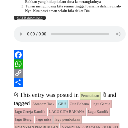
Bahkan yang hidup dalam dosa Ia merangkulnya
Tuhan mengundang kita semua tinggal bersama dalam rumah-
Nya. Kita pasti aman selalu bila dekat Dia
SATB download
Facebook
WhatsApp
Copy
Link
Share
📂
This entry was posted in
📎
and
Pembukaan
tagged
Abraham Taek
GB 5
Gita Bahana
lagu Gereja
lagu Gereja Katolik
LAGU GITA BAHANA
Lagu Katolik
lagu liturgi
lagu misa
lagu pembukaan
NYANYIAN PEMBUKAAN
NYANYIAN PERAYAAN EKARISTI