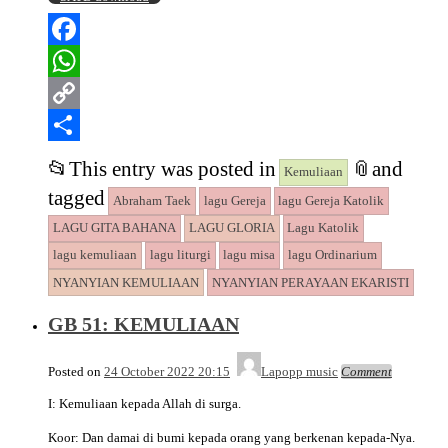
Facebook
WhatsApp
Copy
Link
Share
📂
This entry was posted in
📎
and
Kemuliaan
tagged
Abraham Taek
lagu Gereja
lagu Gereja Katolik
LAGU GITA BAHANA
LAGU GLORIA
Lagu Katolik
lagu kemuliaan
lagu liturgi
lagu misa
lagu Ordinarium
NYANYIAN KEMULIAAN
NYANYIAN PERAYAAN EKARISTI
GB 51: KEMULIAAN
Posted on
24 October 2022 20:15
Lapopp music
Comment
I: Kemuliaan kepada Allah di surga.
Koor: Dan damai di bumi kepada orang yang berkenan kepada-Nya.