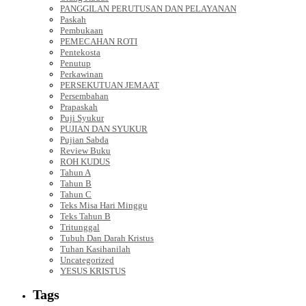
PANGGILAN PERUTUSAN DAN PELAYANAN
Paskah
Pembukaan
PEMECAHAN ROTI
Pentekosta
Penutup
Perkawinan
PERSEKUTUAN JEMAAT
Persembahan
Prapaskah
Puji Syukur
PUJIAN DAN SYUKUR
Pujian Sabda
Review Buku
ROH KUDUS
Tahun A
Tahun B
Tahun C
Teks Misa Hari Minggu
Teks Tahun B
Tritunggal
Tubuh Dan Darah Kristus
Tuhan Kasihanilah
Uncategorized
YESUS KRISTUS
Tags