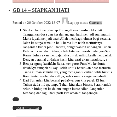
GB 14 – SIAPKAN HATI
Posted on
26 October 2022 13:07
Lapopp music
Comment
Siapkan hati menghadap Tuhan, di awal kurban Ekaristi.
Tanggalkan dosa dan kesalahan, agar hati menjadi suci murni.
Maka layak menjadi anak Allah membagi rahmat bagi sesama.
Jalan ke surga semakin baik karna kita telah merintisnya
Janganlah kunci pintu hatimu, dengarkanlah undangan Tuhan.
Betapa nikmat dan Bahagia bila kita menjawab undanganNya.
Karna Tuhan akan mengajar kita untuk saling kasih mengasihi.
Dengan beramal di dalam kasih kita pasti akan masuk surga
Betapa agung kasihMu Bapa, mengutus PutraMu ke dunia,
darahNya tumpah di kayu salib untuk bersihkan dosa manusia.
Tiada kurban semulia itu, yang mengganti kurban salib Kristus.
Kami tertebus oleh darahNya, kelak masuk surga nan abadi
Dari Tuhanlah kita berasal padaNya pun kita pergi. Di luar
Tuhan tiada hidup, tanpa Tuhan kita akan binasa. Serahkanlah
seluruh hidup ini ke dalam tangan kuasa Allah. Janganlah
bimbang dan ragu hati, pasti kita aman di tanganNya
SATB download