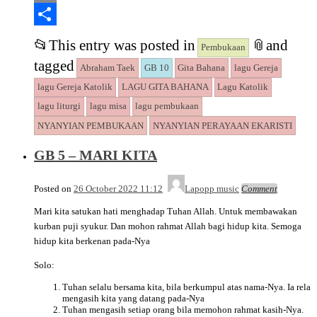
Copy
Link
Share
📂
This entry was posted in
📎
and
Pembukaan
tagged
Abraham Taek
GB 10
Gita Bahana
lagu Gereja
lagu Gereja Katolik
LAGU GITA BAHANA
Lagu Katolik
lagu liturgi
lagu misa
lagu pembukaan
NYANYIAN PEMBUKAAN
NYANYIAN PERAYAAN EKARISTI
GB 5 – MARI KITA
Posted on
26 October 2022 11:12
Lapopp music
Comment
Mari kita satukan hati menghadap Tuhan Allah. Untuk membawakan
kurban puji syukur. Dan mohon rahmat Allah bagi hidup kita. Semoga
hidup kita berkenan pada-Nya
Solo:
Tuhan selalu bersama kita, bila berkumpul atas nama-Nya. Ia rela
mengasih kita yang datang pada-Nya
Tuhan mengasih setiap orang bila memohon rahmat kasih-Nya.