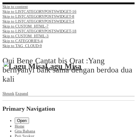
Skip to content
Skip to LISTCATEGORYPOSTSWIDGET-16
Skip to LISTCATEGORYPOSTSWIDGET-8
Skip to LISTCATEGORYPOSTSWIDGET-4
Skip to CUSTOM_HTML-7
Skip to LISTCATEGORYPOSTSWIDGET-18
Skip to CUSTOM_HTML-3
Skip to CATEGORIES-4
Skip to TAG_CLOUD-9
Qui Bene Cantat bis Orat :Yang
Lagu Misa
bernyanyi baik sama dengan berdoa dua
kali
Shrunk
Expand
Primary Navigation
Open
Home
Gita Bahana
Puji Syukur