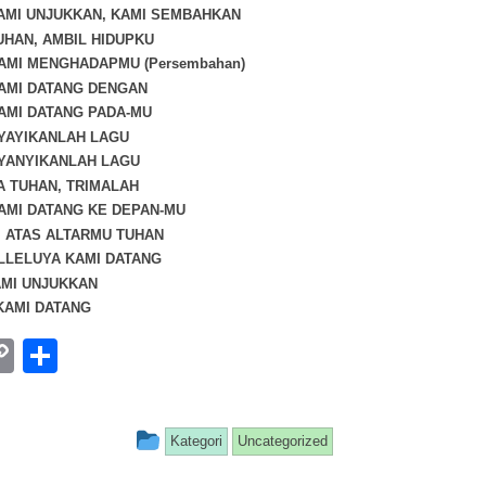
KAMI UNJUKKAN, KAMI SEMBAHKAN
TUHAN, AMBIL HIDUPKU
KAMI MENGHADAPMU (Persembahan)
KAMI DATANG DENGAN
KAMI DATANG PADA-MU
NYAYIKANLAH LAGU
NYANYIKANLAH LAGU
YA TUHAN, TRIMALAH
KAMI DATANG KE DEPAN-MU
DI ATAS ALTARMU TUHAN
ALLELUYA KAMI DATANG
AMI UNJUKKAN
 KAMI DATANG
ebook
hatsApp
Copy
Share
Link
This entry was posted in
Kategori
Uncategorized