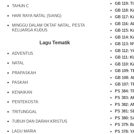
GB 119: 
TAHUN C
GB 118: 
HARI RAYA NATAL (SIANG)
GB 117: 
GB 116: 
MINGGU DALAM OKTAF NATAL, PESTA
KELUARGA KUDUS
GB 115: 
GB 114: 
Lagu Tematik
GB 113: 
GB 112: 
ADVENTUS
GB 111: K
NATAL
GB 110: 
GB 109: 
PRAPASKAH
GB 108: 
PASKAH
GB 107: 
PS 384: 
KENAIKAN
PS 383: 
PENTEKOSTA
PS 382: 
PS 381: 
TRITUNGGAL
PS 380: 
TUBUH DAN DARAH KRISTUS
PS 379: 
LAGU MARIA
PS 378: 