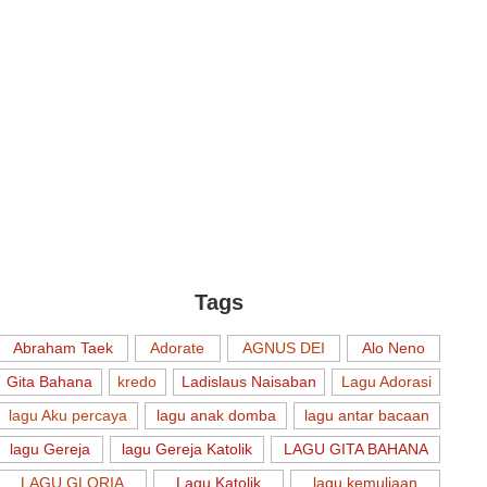
Tags
Abraham Taek
Adorate
AGNUS DEI
Alo Neno
Gita Bahana
kredo
Ladislaus Naisaban
Lagu Adorasi
lagu Aku percaya
lagu anak domba
lagu antar bacaan
lagu Gereja
lagu Gereja Katolik
LAGU GITA BAHANA
LAGU GLORIA
Lagu Katolik
lagu kemuliaan